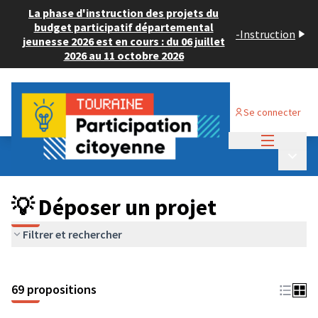
La phase d'instruction des projets du
budget participatif départemental
-
Instruction
jeunesse 2026 est en cours : du 06 juillet
2026 au 11 octobre 2026
Se connecter
Menu princi
Budget Participatif ADULTE 2024
/
Menu p
💡 Déposer un projet
💡 Déposer un projet
Filtrer et rechercher
69 propositions