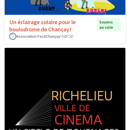
Un éclairage solaire pour le
Soumis
au vote
boulodrome de Chançay!
Association FestiChançay
0
0