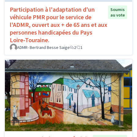
Participation à l'adaptation d'un
Soumis
au vote
véhicule PMR pour le service de
l'ADMR, ouvert aux + de 65 ans et aux
personnes handicapées du Pays
Loire-Touraine.
ADMR- Bertrand Besse Saige
2
1