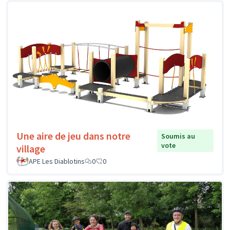
Une aire de jeu dans notre
Soumis au
vote
village
APE Les Diablotins
0
0