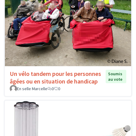
Un vélo tandem pour les personnes
Soumis
au vote
âgées ou en situation de handicap
En selle Marcelle
0
0