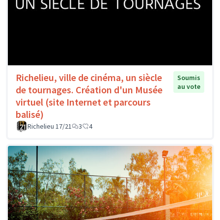
Richelieu, ville de cinéma, un siècle
Soumis
au vote
de tournages. Création d'un Musée
virtuel (site Internet et parcours
balisé)
Richelieu 17/21
3
4