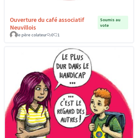
Ouverture du café associatif
Soumis au
vote
Neuvillois
le père colateur
0
1