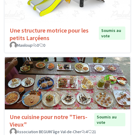
Une structure motrice pour les
Soumis au
vote
petits Larçéens
Maxiloup
0
0
Une cuisine pour notre "Tiers-
Soumis au
vote
Vieux"
Association BEGUIN'âge Val-de-Cher
4
21