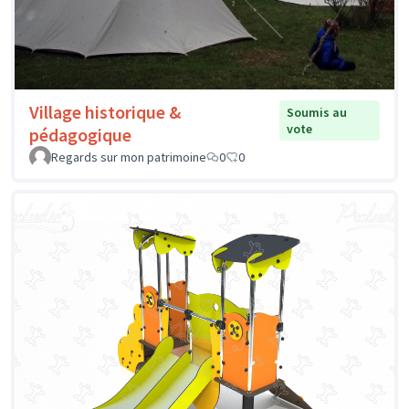
Village historique &
Soumis au
vote
pédagogique
Regards sur mon patrimoine
0
0