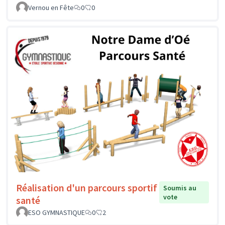
Vernou en Fête
0
0
Réalisation d'un parcours sportif
Soumis au
vote
santé
ESO GYMNASTIQUE
0
2