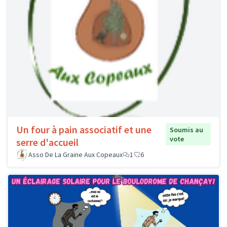
Un four à pain associatif et une
Soumis au
vote
serre d'accueil
Asso De La Graine Aux Copeaux
1
6