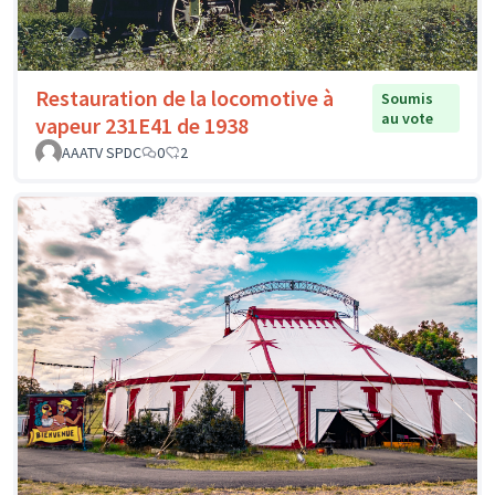
Restauration de la locomotive à
Soumis
au vote
vapeur 231E41 de 1938
AAATV SPDC
0
2