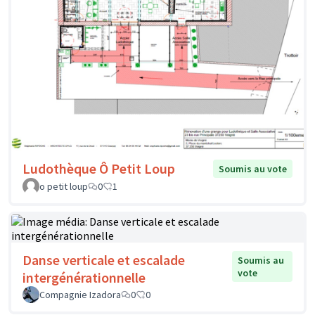
Ludothèque Ô Petit Loup
Soumis au vote
o petit loup
0
1
Danse verticale et escalade
Soumis au
vote
intergénérationnelle
Compagnie Izadora
0
0