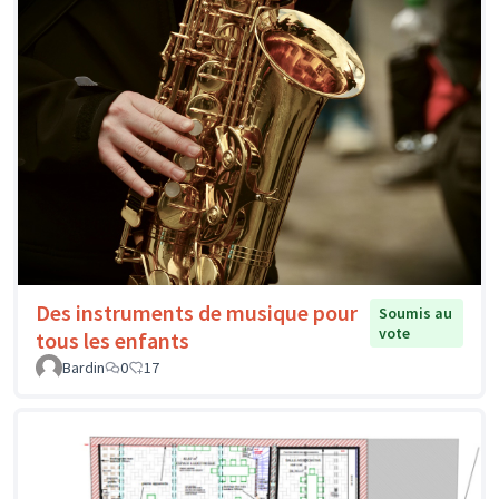
Des instruments de musique pour
Soumis au
vote
tous les enfants
Bardin
0
17