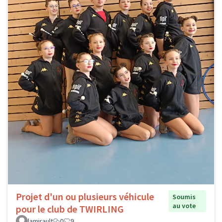
Projet d'un ou plusieurs véhicule
Soumis
au vote
pour le club de TWIRLING
lamirault
0
9