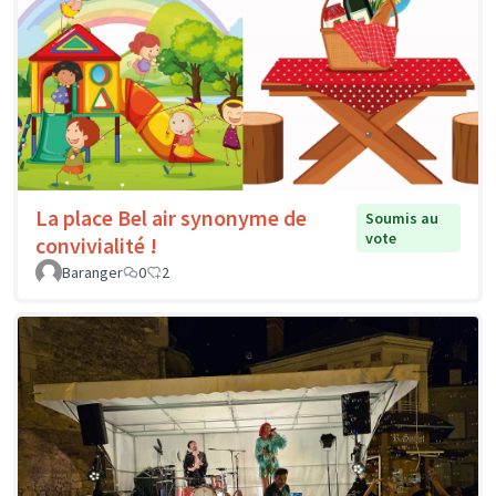
La place Bel air synonyme de
Soumis au
vote
convivialité !
Baranger
0
2