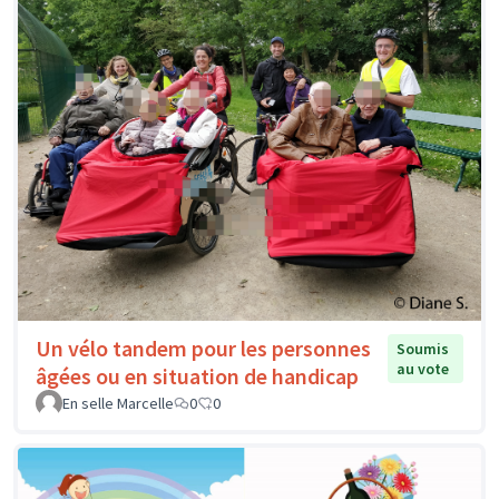
Un vélo tandem pour les personnes
Soumis
au vote
âgées ou en situation de handicap
En selle Marcelle
0
0