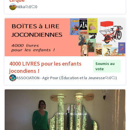
Héka
0
0
4000 LIVRES pour les enfants
Soumis au
vote
jocondiens !
ASSOCIATION - Agir Pour L'Éducation et la Jeunesse
0
1