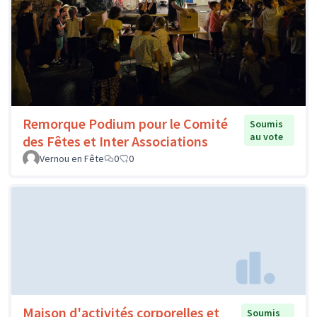
Remorque Podium pour le Comité
Soumis
au vote
des Fêtes et Inter Associations
Vernou en Fête
0
0
Maison d'activités corporelles et
Soumis