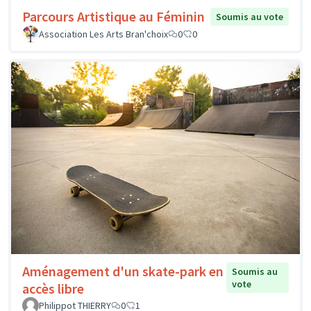
Parcours Artistique au Féminin
Soumis au vote
Association Les Arts Bran'choix
0
0
Aménagement d'un skate-park en
Soumis au
vote
accès libre
Philippot THIERRY
0
1