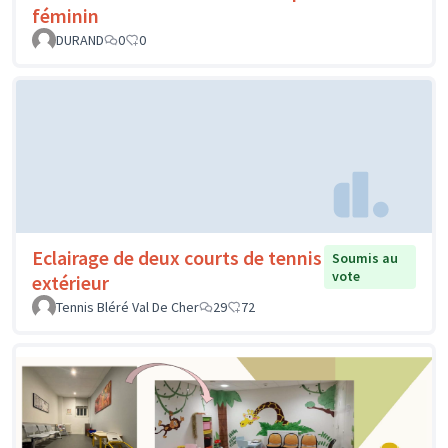
féminin
DURAND
0
0
Eclairage de deux courts de tennis
Soumis au
vote
extérieur
Tennis Bléré Val De Cher
29
72