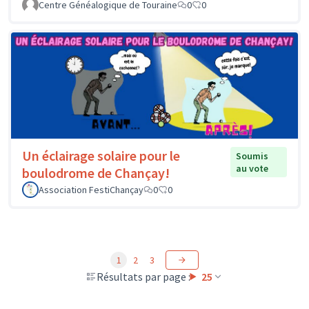
Centre Généalogique de Touraine
0
0
Un éclairage solaire pour le
Soumis
au vote
boulodrome de Chançay!
Association FestiChançay
0
0
1
2
3
Résultats par page :
25