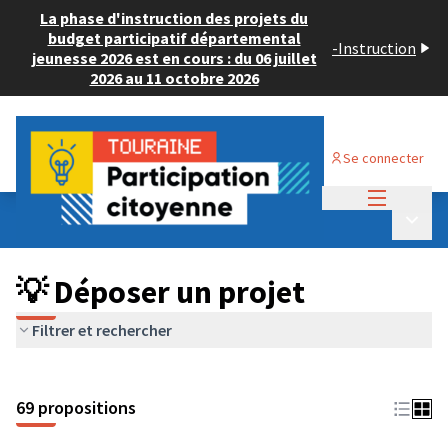
La phase d'instruction des projets du
budget participatif départemental
-
Instruction
jeunesse 2026 est en cours : du 06 juillet
2026 au 11 octobre 2026
Se connecter
Menu princi
Budget Participatif ADULTE 2024
/
Menu p
💡 Déposer un projet
💡 Déposer un projet
Filtrer et rechercher
69 propositions