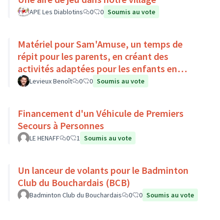
APE Les Diablotins
0
0
Soumis au vote
Matériel pour Sam'Amuse, un temps de
répit pour les parents, en créant des
activités adaptées pour les enfants en
situation de handicap
Levieux Benoît
0
0
Soumis au vote
Financement d'un Véhicule de Premiers
Secours à Personnes
LE HENAFF
0
1
Soumis au vote
Un lanceur de volants pour le Badminton
Club du Bouchardais (BCB)
Badminton Club du Bouchardais
0
0
Soumis au vote