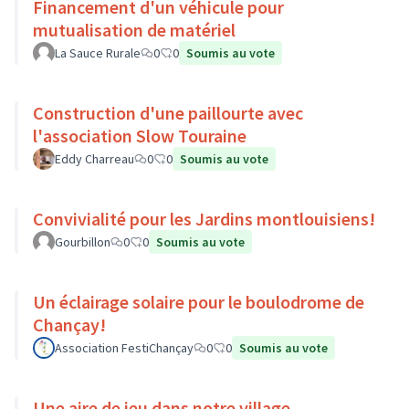
Financement d'un véhicule pour
mutualisation de matériel
La Sauce Rurale
0
0
Soumis au vote
Construction d'une paillourte avec
l'association Slow Touraine
Eddy Charreau
0
0
Soumis au vote
Convivialité pour les Jardins montlouisiens!
Gourbillon
0
0
Soumis au vote
Un éclairage solaire pour le boulodrome de
Chançay!
Association FestiChançay
0
0
Soumis au vote
Une aire de jeu dans notre village