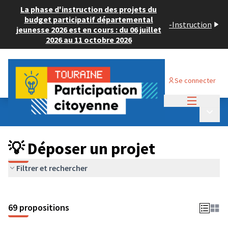
La phase d'instruction des projets du
budget participatif départemental
-
Instruction
jeunesse 2026 est en cours : du 06 juillet
2026 au 11 octobre 2026
Se connecter
Menu princi
Budget Participatif ADULTE 2024
/
Menu p
💡 Déposer un projet
💡 Déposer un projet
Filtrer et rechercher
69 propositions