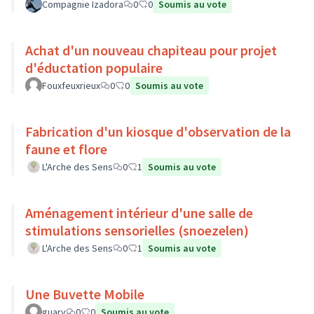
Compagnie Izadora
0
0
Soumis au vote
Achat d'un nouveau chapiteau pour projet
d'éductation populaire
Fouxfeuxrieux
0
0
Soumis au vote
Fabrication d'un kiosque d'observation de la
faune et flore
L'Arche des Sens
0
1
Soumis au vote
Aménagement intérieur d'une salle de
stimulations sensorielles (snoezelen)
L'Arche des Sens
0
1
Soumis au vote
Une Buvette Mobile
guary
0
0
Soumis au vote