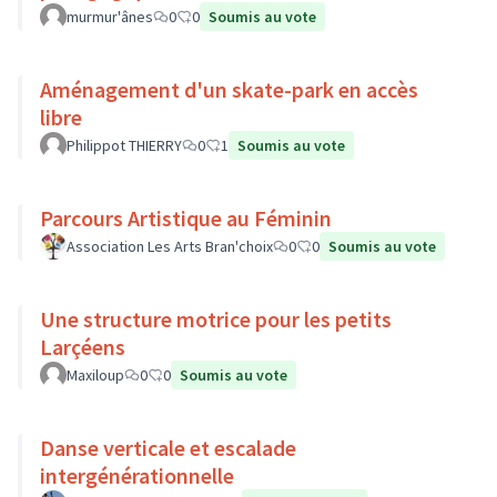
murmur'ânes
0
0
Soumis au vote
Aménagement d'un skate-park en accès
libre
Philippot THIERRY
0
1
Soumis au vote
Parcours Artistique au Féminin
Association Les Arts Bran'choix
0
0
Soumis au vote
Une structure motrice pour les petits
Larçéens
Maxiloup
0
0
Soumis au vote
Danse verticale et escalade
intergénérationnelle