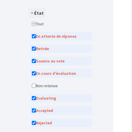
État
Tout
En attente de réponse
Retirée
Soumis au vote
En cours d'évaluation
Non retenue
Evaluating
Accepted
Rejected