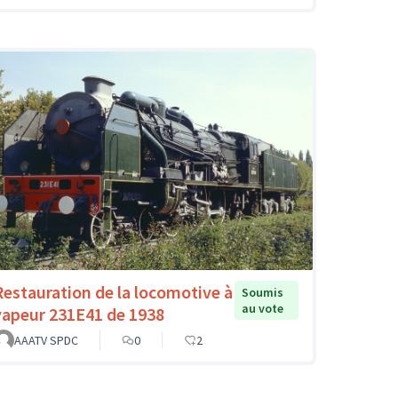
Restauration de la locomotive à
Soumis
au vote
vapeur 231E41 de 1938
AAATV SPDC
0
2