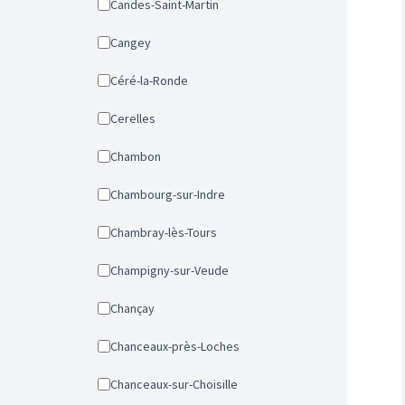
Candes-Saint-Martin
Cangey
Céré-la-Ronde
Cerelles
Chambon
Chambourg-sur-Indre
Chambray-lès-Tours
Champigny-sur-Veude
Chançay
Chanceaux-près-Loches
Chanceaux-sur-Choisille