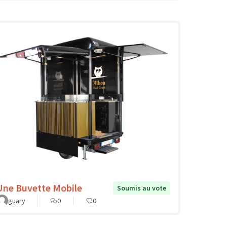
Une Buvette Mobile
Soumis au vote
guary
0
0