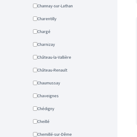
Channay-sur-Lathan
Charentilly
Chargé
Charnizay
Château-la-Vallière
Château-Renault
Chaumussay
Chaveignes
Chédigny
Cheillé
Chemillé-sur-Dême