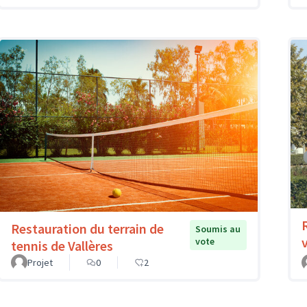
Restauration du terrain de
Soumis au
vote
tennis de Vallères
Projet
0
2