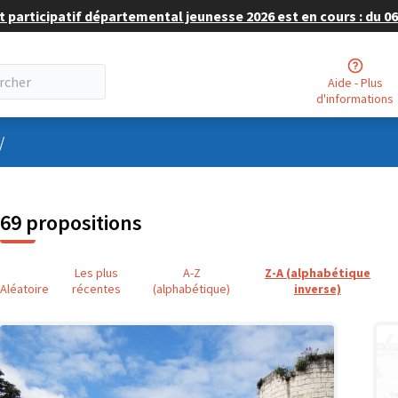
 participatif départemental jeunesse 2026 est en cours : du 06 
Aide - Plus
d'informations
nu utilisateur
/
69 propositions
Les plus
A-Z
Z-A (alphabétique
Aléatoire
récentes
(alphabétique)
inverse)