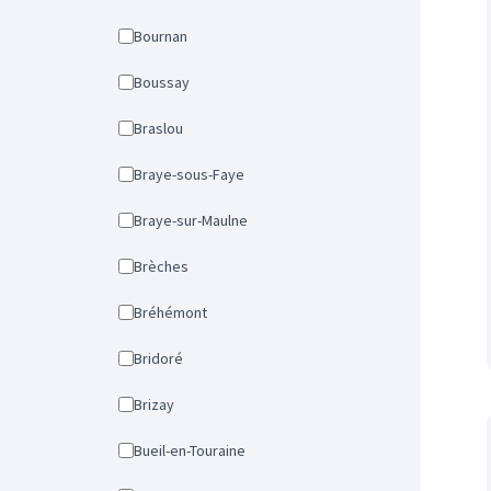
Bournan
Boussay
Braslou
Braye-sous-Faye
Braye-sur-Maulne
Brèches
Bréhémont
Bridoré
Brizay
Bueil-en-Touraine