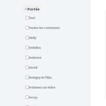
Portée
Tout
Toutes les communes
Abilly
Ambillou
Amboise
Anché
Antogny-le-Tillac
Artannes-sur-Indre
Assay