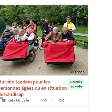
Un vélo tandem pour les
Soumis
au vote
personnes âgées ou en situation
de handicap
En selle Marcelle
0
0