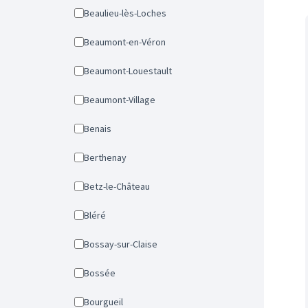
Beaulieu-lès-Loches
Beaumont-en-Véron
Beaumont-Louestault
Beaumont-Village
Benais
Berthenay
Betz-le-Château
Bléré
Bossay-sur-Claise
Bossée
Bourgueil