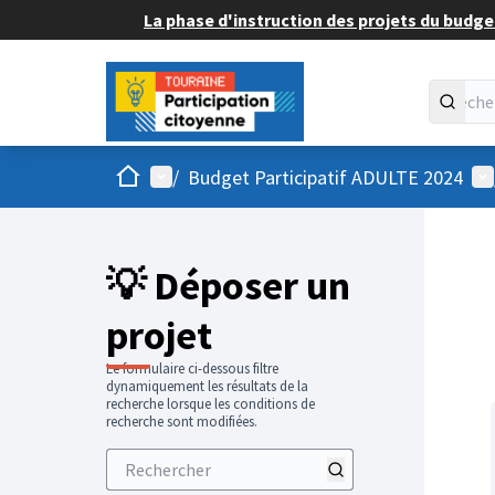
La phase d'instruction des projets du budget
Accueil
Menu principal
Me
/
Budget Participatif ADULTE 2024
💡 Déposer un
projet
Le formulaire ci-dessous filtre
dynamiquement les résultats de la
recherche lorsque les conditions de
recherche sont modifiées.