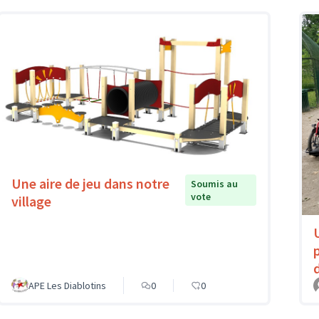
Une aire de jeu dans notre
Soumis au
vote
village
APE Les Diablotins
0
0