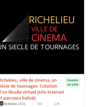
Richelieu, ville de cinéma, un
Soumis
au vote
siècle de tournages. Création
d'un Musée virtuel (site Internet
et parcours balisé)
Richelieu 17/21
3
4