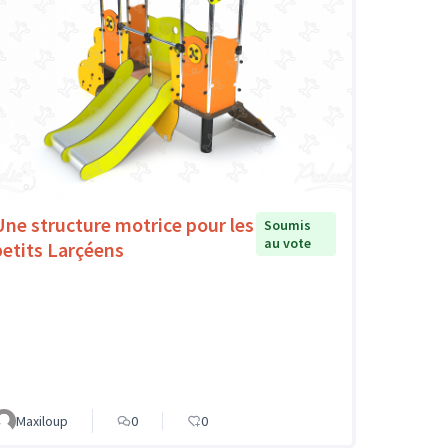
Une structure motrice pour les
Soumis
au vote
petits Larçéens
Maxiloup
0
0