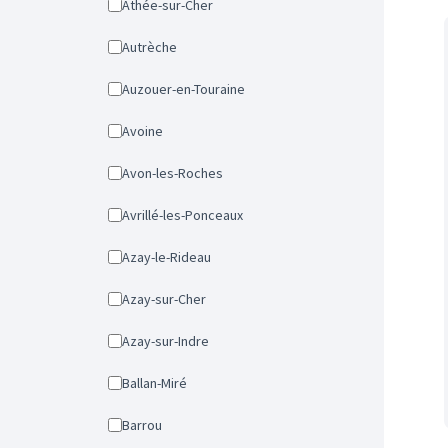
Athée-sur-Cher
Autrèche
Auzouer-en-Touraine
Avoine
Avon-les-Roches
Avrillé-les-Ponceaux
Azay-le-Rideau
Azay-sur-Cher
Azay-sur-Indre
Ballan-Miré
Barrou