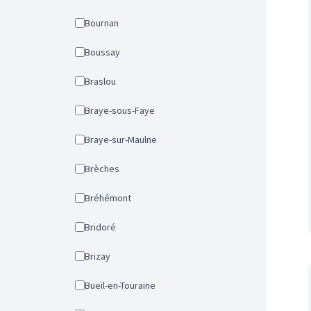
Bournan
Boussay
Braslou
Braye-sous-Faye
Braye-sur-Maulne
Brèches
Bréhémont
Bridoré
Brizay
Bueil-en-Touraine