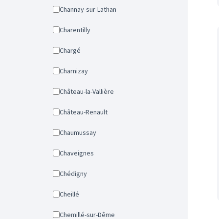
Channay-sur-Lathan
Charentilly
Chargé
Charnizay
Château-la-Vallière
Château-Renault
Chaumussay
Chaveignes
Chédigny
Cheillé
Chemillé-sur-Dême