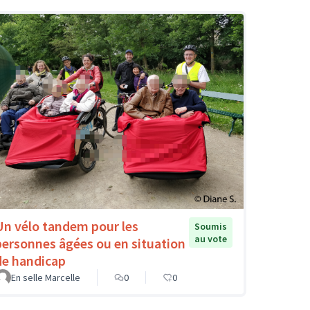
Un vélo tandem pour les
Soumis
au vote
personnes âgées ou en situation
de handicap
En selle Marcelle
0
0