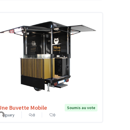
Une Buvette Mobile
Soumis au vote
guary
0
0