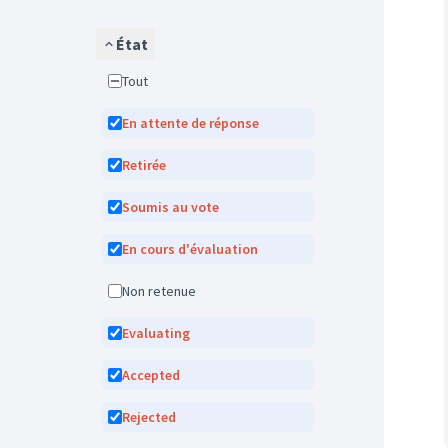
État
Tout
En attente de réponse
Retirée
Soumis au vote
En cours d'évaluation
Non retenue
Evaluating
Accepted
Rejected