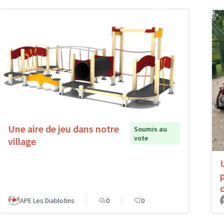
Une aire de jeu dans notre
Soumis au
vote
village
APE Les Diablotins
0
0