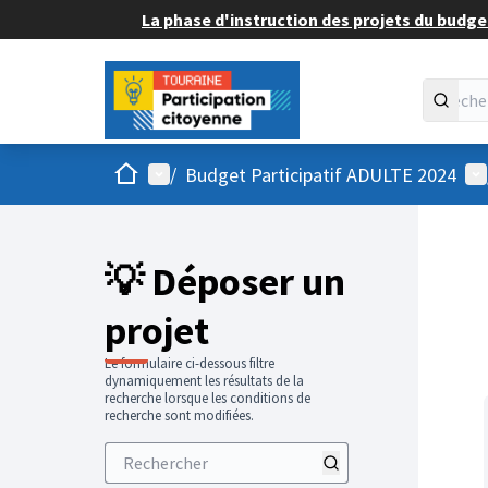
La phase d'instruction des projets du budget
Accueil
Menu principal
Me
/
Budget Participatif ADULTE 2024
💡 Déposer un
projet
Le formulaire ci-dessous filtre
dynamiquement les résultats de la
recherche lorsque les conditions de
recherche sont modifiées.