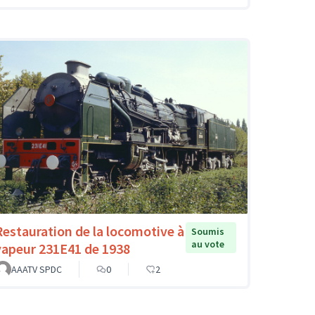
Restauration de la locomotive à
Soumis
au vote
vapeur 231E41 de 1938
AAATV SPDC
0
2