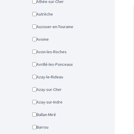
Athée-sur-Cher
Autrèche
Auzouer-en-Touraine
Avoine
Avon-les-Roches
Avrillé-les-Ponceaux
Azay-le-Rideau
Azay-sur-Cher
Azay-sur-Indre
Ballan-Miré
Barrou