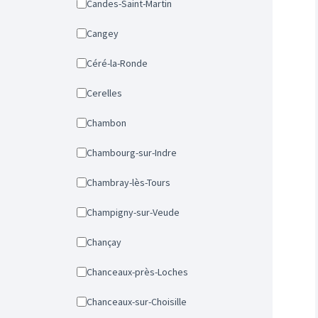
Candes-Saint-Martin
Cangey
Céré-la-Ronde
Cerelles
Chambon
Chambourg-sur-Indre
Chambray-lès-Tours
Champigny-sur-Veude
Chançay
Chanceaux-près-Loches
Chanceaux-sur-Choisille