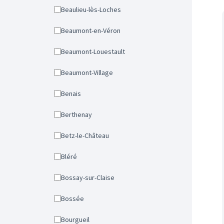
Beaulieu-lès-Loches
Beaumont-en-Véron
Beaumont-Louestault
Beaumont-Village
Benais
Berthenay
Betz-le-Château
Bléré
Bossay-sur-Claise
Bossée
Bourgueil