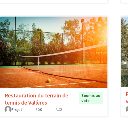
Restauration du terrain de
Soumis au
vote
tennis de Vallères
Projet
0
2