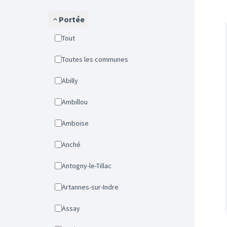
Portée
Tout
Toutes les communes
Abilly
Ambillou
Amboise
Anché
Antogny-le-Tillac
Artannes-sur-Indre
Assay