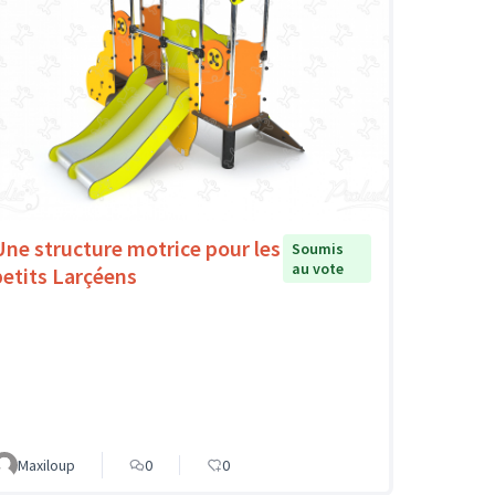
Une structure motrice pour les
Soumis
au vote
petits Larçéens
Maxiloup
0
0