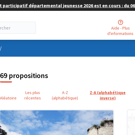
 participatif départemental jeunesse 2026 est en cours : du 06 
Aide - Plus
d'informations
nu utilisateur
/
69 propositions
Les plus
A-Z
Z-A (alphabétique
Aléatoire
récentes
(alphabétique)
inverse)