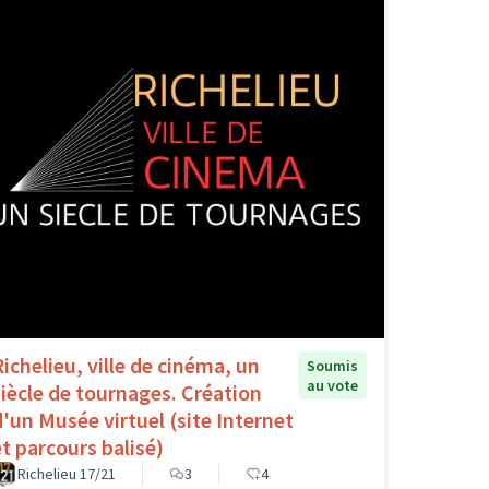
Richelieu, ville de cinéma, un
Soumis
au vote
siècle de tournages. Création
d'un Musée virtuel (site Internet
et parcours balisé)
Richelieu 17/21
3
4