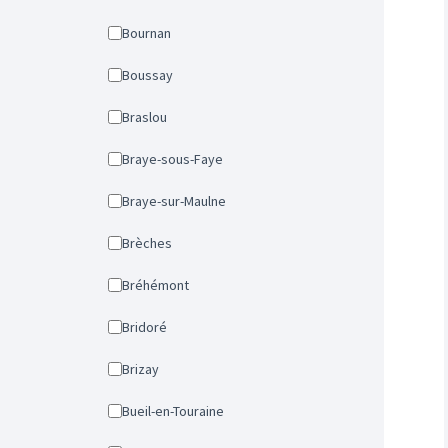
Bournan
Boussay
Braslou
Braye-sous-Faye
Braye-sur-Maulne
Brèches
Bréhémont
Bridoré
Brizay
Bueil-en-Touraine