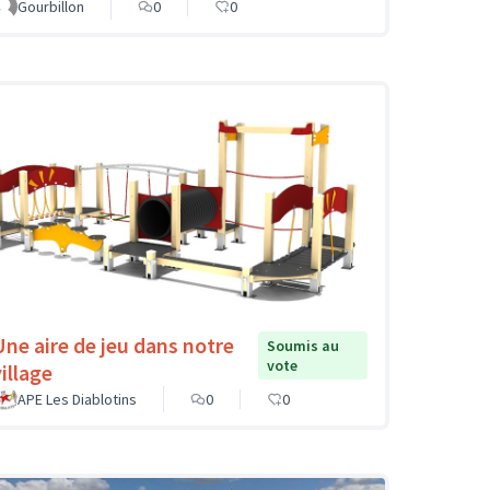
Gourbillon
0
0
Une aire de jeu dans notre
Soumis au
vote
illage
APE Les Diablotins
0
0