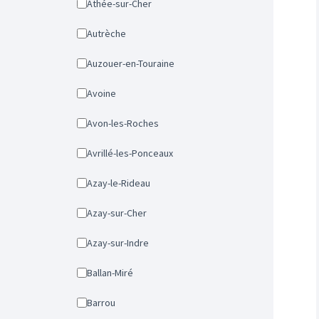
Athée-sur-Cher
Autrèche
Auzouer-en-Touraine
Avoine
Avon-les-Roches
Avrillé-les-Ponceaux
Azay-le-Rideau
Azay-sur-Cher
Azay-sur-Indre
Ballan-Miré
Barrou