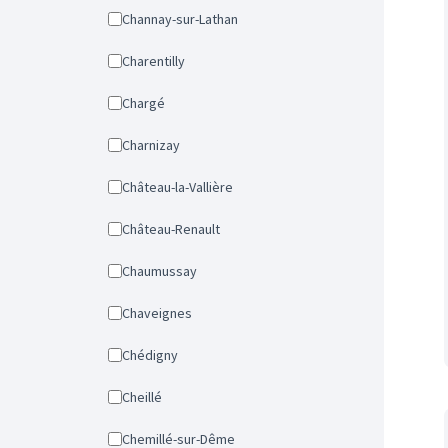
Channay-sur-Lathan
Charentilly
Chargé
Charnizay
Château-la-Vallière
Château-Renault
Chaumussay
Chaveignes
Chédigny
Cheillé
Chemillé-sur-Dême