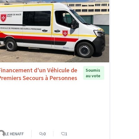
Financement d'un Véhicule de
Soumis
au vote
Premiers Secours à Personnes
LE HENAFF
0
1