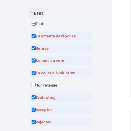
État
Tout
En attente de réponse
Retirée
Soumis au vote
En cours d'évaluation
Non retenue
Evaluating
Accepted
Rejected