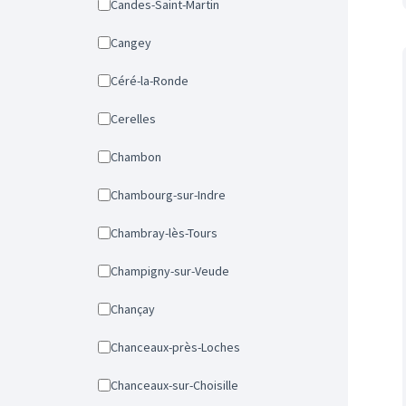
Candes-Saint-Martin
Cangey
Céré-la-Ronde
Cerelles
Chambon
Chambourg-sur-Indre
Chambray-lès-Tours
Champigny-sur-Veude
Chançay
Chanceaux-près-Loches
Chanceaux-sur-Choisille