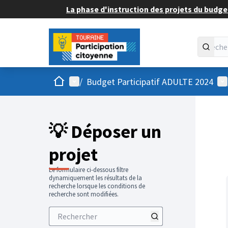
La phase d'instruction des projets du budget
Accueil
Menu principal
Me
/
Budget Participatif ADULTE 2024
💡 Déposer un
projet
Le formulaire ci-dessous filtre
dynamiquement les résultats de la
recherche lorsque les conditions de
recherche sont modifiées.