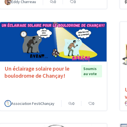
Eddy Charreau
0
0
Un éclairage solaire pour le
Soumis
au vote
boulodrome de Chançay!
v
Association FestiChançay
0
0