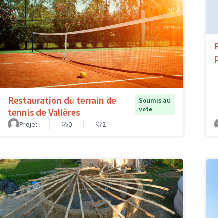
Restauration du terrain de
Soumis au
vote
tennis de Vallères
Projet
0
2