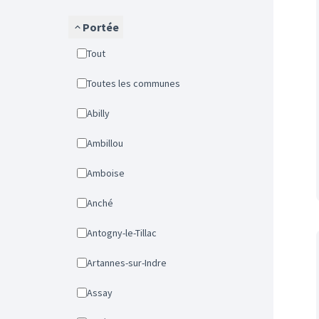
Portée
Tout
Toutes les communes
Abilly
Ambillou
Amboise
Anché
Antogny-le-Tillac
Artannes-sur-Indre
Assay