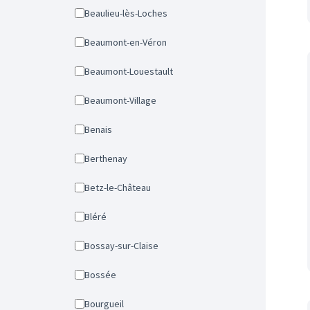
Beaulieu-lès-Loches
Beaumont-en-Véron
Beaumont-Louestault
Beaumont-Village
Benais
Berthenay
Betz-le-Château
Bléré
Bossay-sur-Claise
Bossée
Bourgueil