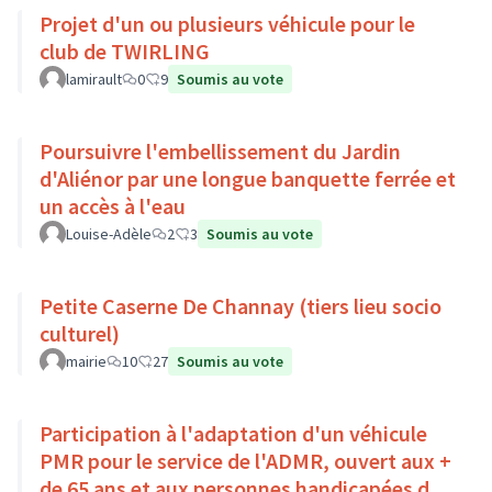
Projet d'un ou plusieurs véhicule pour le
club de TWIRLING
lamirault
0
9
Soumis au vote
Poursuivre l'embellissement du Jardin
d'Aliénor par une longue banquette ferrée et
un accès à l'eau
Louise-Adèle
2
3
Soumis au vote
Petite Caserne De Channay (tiers lieu socio
culturel)
mairie
10
27
Soumis au vote
Participation à l'adaptation d'un véhicule
PMR pour le service de l'ADMR, ouvert aux +
de 65 ans et aux personnes handicapées du