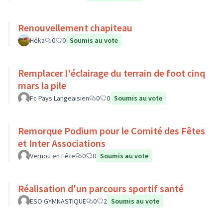
Renouvellement chapiteau
Héka
0
0
Soumis au vote
Remplacer l'éclairage du terrain de foot cinq
mars la pile
Fc Pays Langeaisien
0
0
Soumis au vote
Remorque Podium pour le Comité des Fêtes
et Inter Associations
Vernou en Fête
0
0
Soumis au vote
Réalisation d'un parcours sportif santé
ESO GYMNASTIQUE
0
2
Soumis au vote