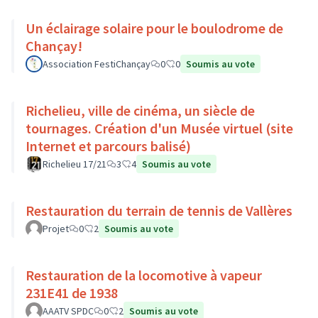
Un éclairage solaire pour le boulodrome de
Chançay!
Association FestiChançay
0
0
Soumis au vote
Richelieu, ville de cinéma, un siècle de
tournages. Création d'un Musée virtuel (site
Internet et parcours balisé)
Richelieu 17/21
3
4
Soumis au vote
Restauration du terrain de tennis de Vallères
Projet
0
2
Soumis au vote
Restauration de la locomotive à vapeur
231E41 de 1938
AAATV SPDC
0
2
Soumis au vote