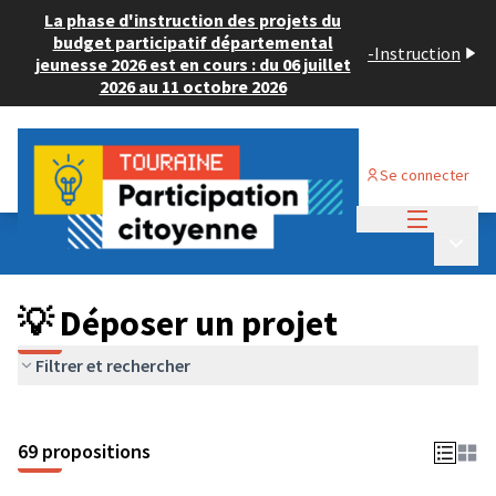
La phase d'instruction des projets du
budget participatif départemental
-
Instruction
jeunesse 2026 est en cours : du 06 juillet
2026 au 11 octobre 2026
Se connecter
Menu princi
Budget Participatif ADULTE 2024
/
Menu p
💡 Déposer un projet
💡 Déposer un projet
Filtrer et rechercher
69 propositions