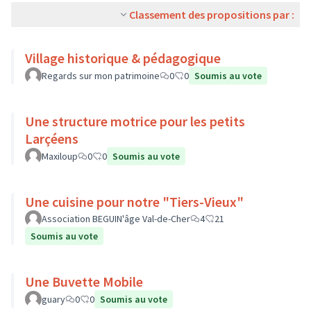
Classement des propositions par :
Village historique & pédagogique
Regards sur mon patrimoine
0
0
Soumis au vote
Une structure motrice pour les petits
Larçéens
Maxiloup
0
0
Soumis au vote
Une cuisine pour notre "Tiers-Vieux"
Association BEGUIN'âge Val-de-Cher
4
21
Soumis au vote
Une Buvette Mobile
guary
0
0
Soumis au vote