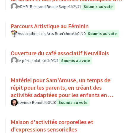
Pays Loire-Touraine.
ADMR- Bertrand Besse Saige
2
1
Soumis au vote
Parcours Artistique au Féminin
Association Les Arts Bran'choix
0
0
Soumis au vote
Ouverture du café associatif Neuvillois
le père colateur
0
1
Soumis au vote
Matériel pour Sam'Amuse, un temps de
répit pour les parents, en créant des
activités adaptées pour les enfants en
situation de handicap
Levieux Benoît
0
0
Soumis au vote
Maison d'activités corporelles et
d'expressions sensorielles