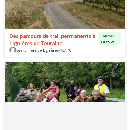
Des parcours de trail permanents à
Soumis
au vote
Lignières de Touraine
Les runners de Lignières
1
0