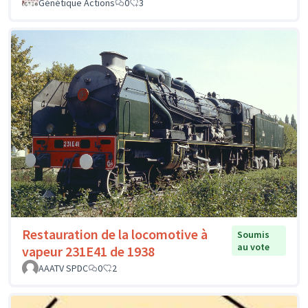
Génétique Actions
0
3
Restauration de la locomotive à
Soumis
au vote
vapeur 231E41 de 1938
AAATV SPDC
0
2