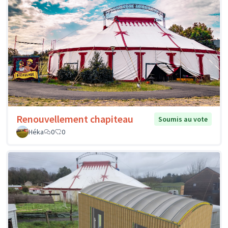
Renouvellement chapiteau
Soumis au vote
Héka
0
0