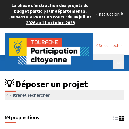
La phase d'instruction des projets du
budget participatif départemental
-
Instruction
jeunesse 2026 est en cours : du 06 juillet
2026 au 11 octobre 2026
Se connecter
Menu princi
Budget Participatif ADULTE 2024
/
Menu p
💡 Déposer un projet
💡 Déposer un projet
Filtrer et rechercher
69 propositions