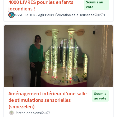
4000 LIVRES pour les enfants
Soumis au
vote
jocondiens !
ASSOCIATION - Agir Pour L'Éducation et la Jeunesse
0
1
Aménagement intérieur d'une salle
Soumis
au vote
de stimulations sensorielles
(snoezelen)
L'Arche des Sens
0
1