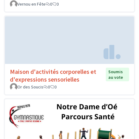
Vernou en Fête
0
0
Maison d'activités corporelles et
Soumis
au vote
d'expressions sensorielles
Or des Soucis
0
0