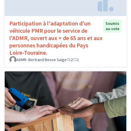
Participation à l'adaptation d'un
Soumis
au vote
véhicule PMR pour le service de
l'ADMR, ouvert aux + de 65 ans et aux
personnes handicapées du Pays
Loire-Touraine.
ADMR- Bertrand Besse Saige
2
1