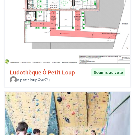
Ludothèque Ô Petit Loup
Soumis au vote
o petit loup
0
1