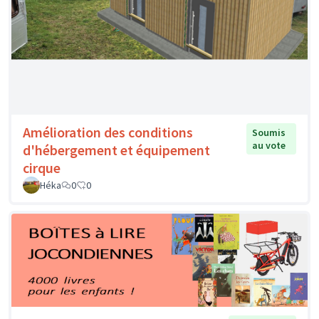
Amélioration des conditions
Soumis
au vote
d'hébergement et équipement
cirque
Héka
0
0