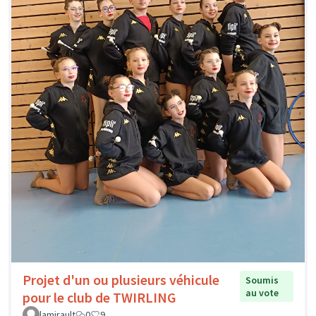
Projet d'un ou plusieurs véhicule
Soumis
au vote
pour le club de TWIRLING
lamirault
0
9