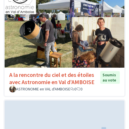
A la rencontre du ciel et des étoiles
Soumis
au vote
avec Astronomie en Val d’AMBOISE
ASTRONOMIE en VAL d'AMBOISE
0
0