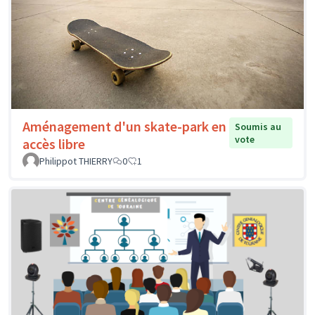
Aménagement d'un skate-park en
Soumis au
vote
accès libre
Philippot THIERRY
0
1