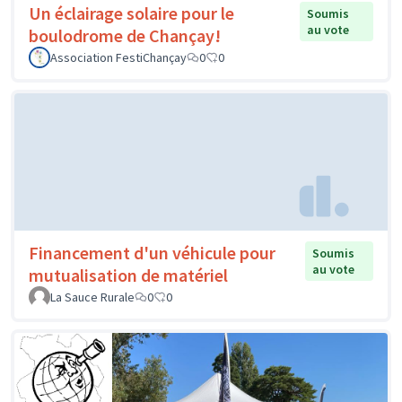
Un éclairage solaire pour le
Soumis
au vote
boulodrome de Chançay!
Association FestiChançay
0
0
Financement d'un véhicule pour
Soumis
au vote
mutualisation de matériel
La Sauce Rurale
0
0