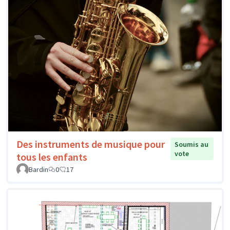
Des instruments de musique pour
Soumis au
vote
tous les enfants
Bardin
0
17