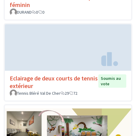
féminin
DURAND
0
0
Eclairage de deux courts de tennis
Soumis au
vote
extérieur
Tennis Bléré Val De Cher
29
72