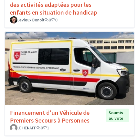
des activités adaptées pour les
enfants en situation de handicap
Levieux Benoît
0
0
Financement d'un Véhicule de
Soumis
au vote
Premiers Secours à Personnes
LE HENAFF
0
1