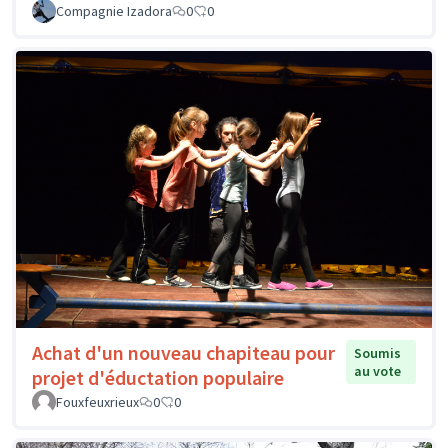
Compagnie Izadora
0
0
Achat d'un nouveau chapiteau pour
Soumis
au vote
projet d'éductation populaire
Fouxfeuxrieux
0
0