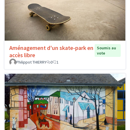
Aménagement d'un skate-park en
Soumis au
vote
accès libre
Philippot THIERRY
0
1