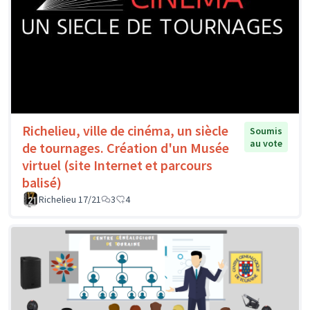
Richelieu, ville de cinéma, un siècle
Soumis
au vote
de tournages. Création d'un Musée
virtuel (site Internet et parcours
balisé)
Richelieu 17/21
3
4