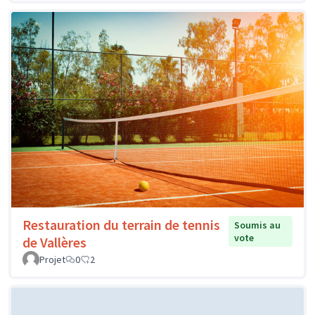
Restauration du terrain de tennis
Soumis au
vote
de Vallères
Projet
0
2