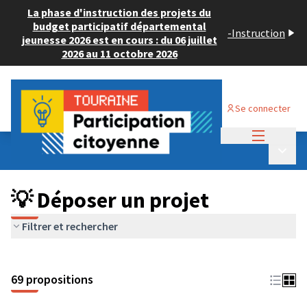
La phase d'instruction des projets du
budget participatif départemental
-
Instruction
jeunesse 2026 est en cours : du 06 juillet
2026 au 11 octobre 2026
Se connecter
Menu princi
Budget Participatif ADULTE 2024
/
Menu p
💡 Déposer un projet
💡 Déposer un projet
Filtrer et rechercher
69 propositions