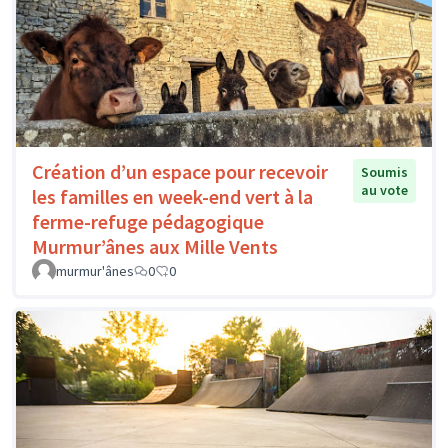
Création d’un espace pour recevoir
Soumis
au vote
les familles en week-end vert à la
ferme-refuge pédagogique
Murmur’ânes aux Mille Vents
murmur'ânes
0
0