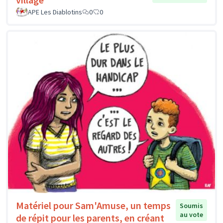
APE Les Diablotins
0
0
Matériel pour Sam'Amuse, un temps
Soumis
au vote
de répit pour les parents, en créant