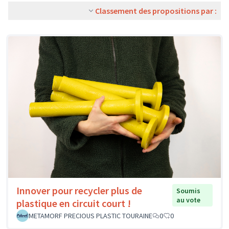
Classement des propositions par :
Innover pour recycler plus de
Soumis
au vote
plastique en circuit court !
METAMORF PRECIOUS PLASTIC TOURAINE
0
0