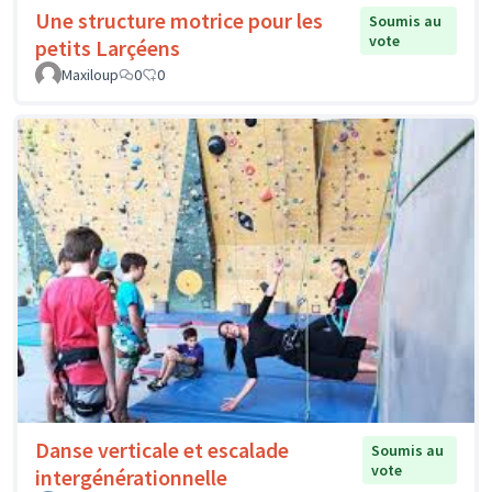
Une structure motrice pour les
Soumis au
vote
petits Larçéens
Maxiloup
0
0
Danse verticale et escalade
Soumis au
vote
intergénérationnelle