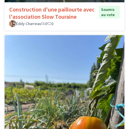
Construction d'une paillourte avec
Soumis
au vote
l'association Slow Touraine
Eddy Charreau
0
0