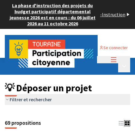
La phase d'instruction des projets du
budget participatif départemental
-
Instruction
jeunesse 2026 est en cours : du 06 juillet
2026 au 11 octobre 2026
Se connecter
Menu princi
Budget Participatif ADULTE 2024
/
Menu p
💡 Déposer un projet
💡 Déposer un projet
Filtrer et rechercher
69 propositions