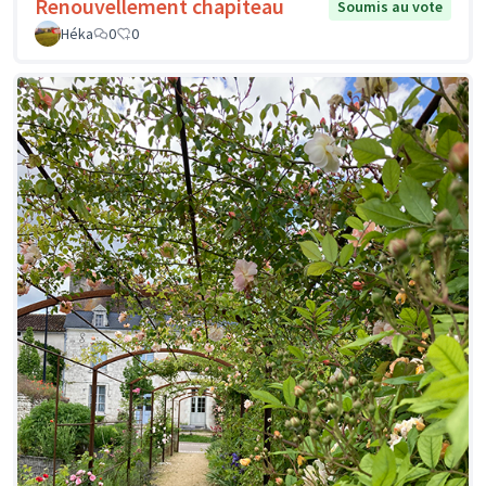
Renouvellement chapiteau
Soumis au vote
Héka
0
0