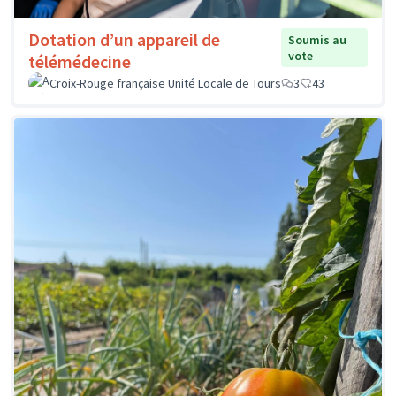
Dotation d’un appareil de
Soumis au
vote
télémédecine
Croix-Rouge française Unité Locale de Tours
3
43