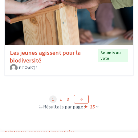
Les jeunes agissent pour la
Soumis au
vote
biodiversité
LPO
0
3
1
2
3
Résultats par page :
25
Voir toutes les propositions retirées