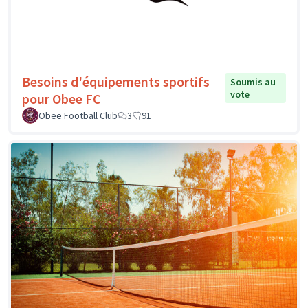
Besoins d'équipements sportifs
Soumis au
vote
pour Obee FC
Obee Football Club
3
91