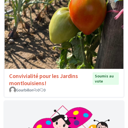
Convivialité pour les Jardins
Soumis au
vote
montlouisiens!
Gourbillon
0
0