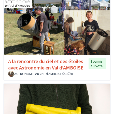
A la rencontre du ciel et des étoiles
Soumis
au vote
avec Astronomie en Val d’AMBOISE
ASTRONOMIE en VAL d'AMBOISE
0
0