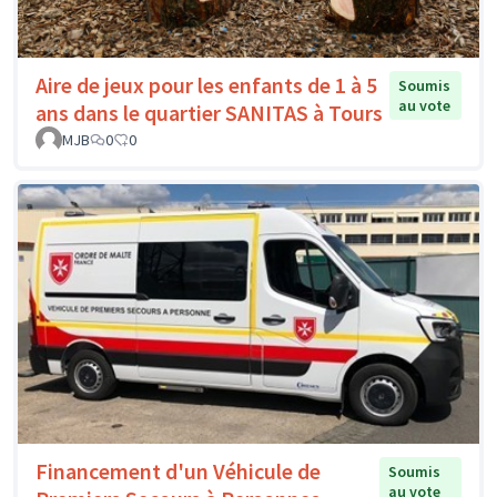
Aire de jeux pour les enfants de 1 à 5
Soumis
au vote
ans dans le quartier SANITAS à Tours
MJB
0
0
Financement d'un Véhicule de
Soumis
au vote