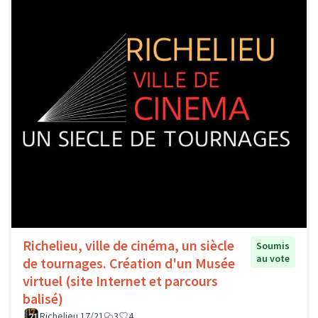
Richelieu, ville de cinéma, un siècle
Soumis
au vote
de tournages. Création d'un Musée
virtuel (site Internet et parcours
balisé)
Richelieu 17/21
3
4