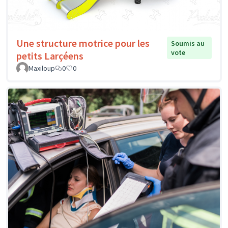
Une structure motrice pour les
Soumis au
vote
petits Larçéens
Maxiloup
0
0