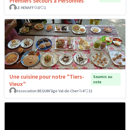
Premiers Secours à Personnes
LE HENAFF
0
1
Une cuisine pour notre "Tiers-
Soumis au
vote
Vieux"
Association BEGUIN'âge Val-de-Cher
4
21