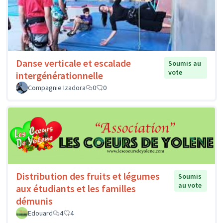
Danse verticale et escalade
Soumis au
vote
intergénérationnelle
Compagnie Izadora
0
0
Distribution des fruits et légumes
Soumis
au vote
aux étudiants et les familles
démunis
Edouard
4
4