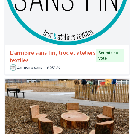
L'armoire sans fin, troc et ateliers
Soumis au
vote
textiles
L'armoire sans fin
0
0