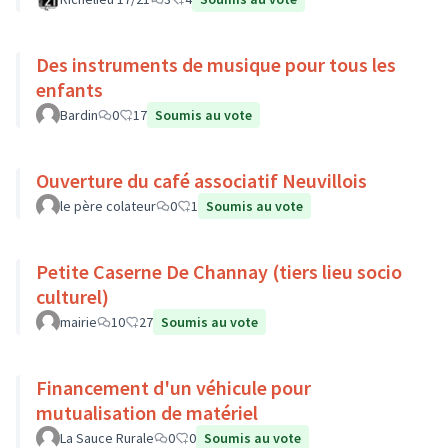
Des instruments de musique pour tous les
enfants
Bardin
0
17
Soumis au vote
Ouverture du café associatif Neuvillois
le père colateur
0
1
Soumis au vote
Petite Caserne De Channay (tiers lieu socio
culturel)
mairie
10
27
Soumis au vote
Financement d'un véhicule pour
mutualisation de matériel
La Sauce Rurale
0
0
Soumis au vote