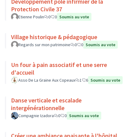
Développement pôle infirmier de la
Protection Civile 37
Etienne Poulin
0
0
Soumis au vote
Village historique & pédagogique
Regards sur mon patrimoine
0
0
Soumis au vote
Un four à pain associatif et une serre
d'accueil
Asso De La Graine Aux Copeaux
1
6
Soumis au vote
Danse verticale et escalade
intergénérationnelle
Compagnie Izadora
0
0
Soumis au vote
Créer une ambiance apaisante à l'hôpital