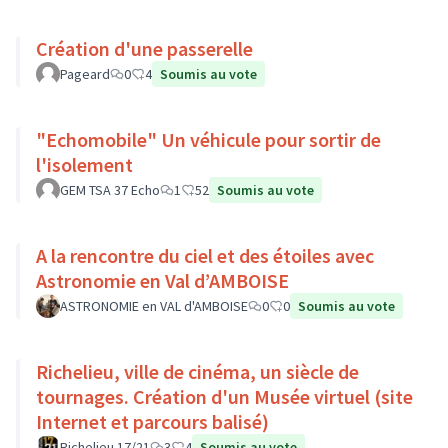
Création d'une passerelle
Pageard
0
4
Soumis au vote
"Echomobile" Un véhicule pour sortir de
l'isolement
GEM TSA 37 Echo
1
52
Soumis au vote
A la rencontre du ciel et des étoiles avec
Astronomie en Val d’AMBOISE
ASTRONOMIE en VAL d'AMBOISE
0
0
Soumis au vote
Richelieu, ville de cinéma, un siècle de
tournages. Création d'un Musée virtuel (site
Internet et parcours balisé)
Richelieu 17/21
3
4
Soumis au vote