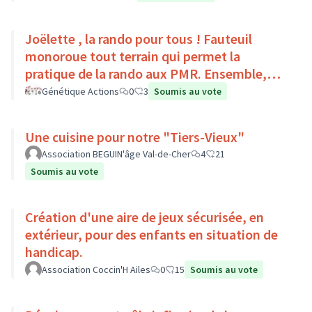
Joëlette , la rando pour tous ! Fauteuil
monoroue tout terrain qui permet la
pratique de la rando aux PMR. Ensemble,
faisons du sport :)
Génétique Actions
0
3
Soumis au vote
Une cuisine pour notre "Tiers-Vieux"
Association BEGUIN'âge Val-de-Cher
4
21
Soumis au vote
Création d'une aire de jeux sécurisée, en
extérieur, pour des enfants en situation de
handicap.
Association Coccin'H Ailes
0
15
Soumis au vote