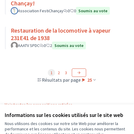
Chançay!
Association FestiChançay
0
0
Soumis au vote
Restauration de la locomotive à vapeur
231E41 de 1938
AAATV SPDC
0
2
Soumis au vote
1
2
3
Résultats par page :
25
Voir toutes les propositions retirées
Informations sur les cookies utilisés sur le site web
Nous utilisons des cookies sur notre site Web pour améliorer la
Conditions d'utilisation
performance et les contenus du site. Les cookies nous permettent
Paramètres des cookies