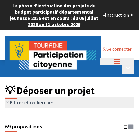
La phase d'instruction des projets du
budget participatif départemental
-
Instruction
jeunesse 2026 est en cours : du 06 juillet
2026 au 11 octobre 2026
Se connecter
Menu princi
Budget Participatif ADULTE 2024
/
Menu p
💡 Déposer un projet
💡 Déposer un projet
Filtrer et rechercher
69 propositions