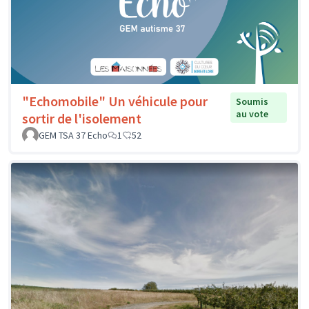
"Echomobile" Un véhicule pour
Soumis
au vote
sortir de l'isolement
GEM TSA 37 Echo
1
52