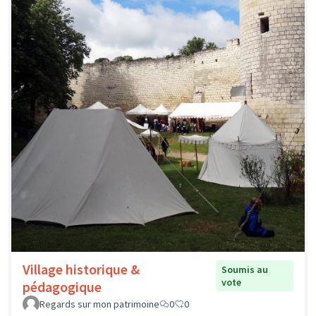
Village historique &
Soumis au
vote
pédagogique
Regards sur mon patrimoine
0
0