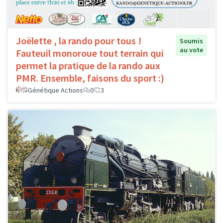
Joëlette , la rando pour tous !
Soumis
au vote
Fauteuil monoroue tout terrain qui
permet la pratique de la rando aux
PMR. Ensemble, faisons du sport :)
Génétique Actions
0
3