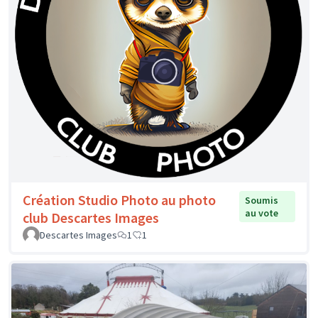
Création Studio Photo au photo
Soumis
au vote
club Descartes Images
Descartes Images
1
1