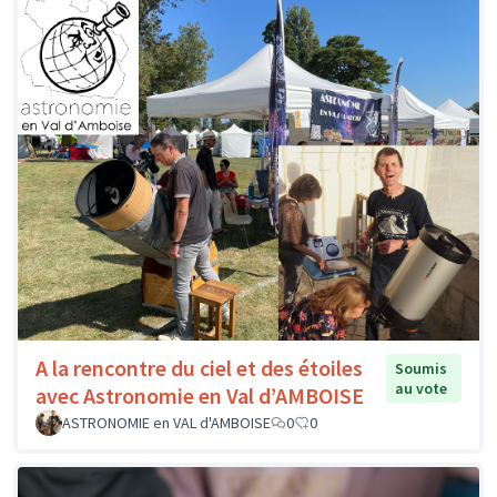
A la rencontre du ciel et des étoiles
Soumis
au vote
avec Astronomie en Val d’AMBOISE
ASTRONOMIE en VAL d'AMBOISE
0
0