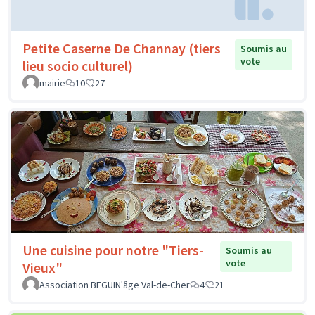
Petite Caserne De Channay (tiers
Soumis au
vote
lieu socio culturel)
mairie
10
27
Une cuisine pour notre "Tiers-
Soumis au
vote
Vieux"
Association BEGUIN'âge Val-de-Cher
4
21