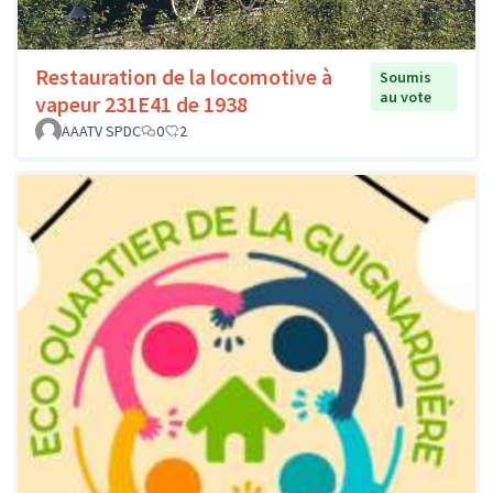
Restauration de la locomotive à
Soumis
au vote
vapeur 231E41 de 1938
AAATV SPDC
0
2