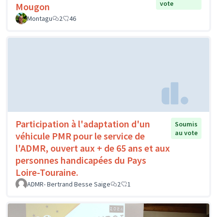
vote
Mougon
Montagu
2
46
Participation à l'adaptation d'un
Soumis
au vote
véhicule PMR pour le service de
l'ADMR, ouvert aux + de 65 ans et aux
personnes handicapées du Pays
Loire-Touraine.
ADMR- Bertrand Besse Saige
2
1