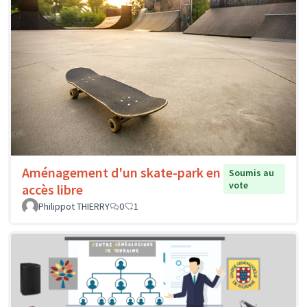
Aménagement d'un skate-park en
Soumis au
vote
accès libre
Philippot THIERRY
0
1