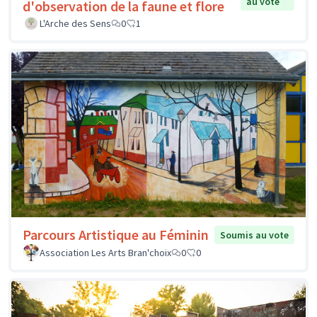
au vote
d'observation de la faune et flore
L'Arche des Sens
0
1
Parcours Artistique au Féminin
Soumis au vote
Association Les Arts Bran'choix
0
0