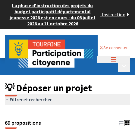
La phase d'instruction des projets du
budget participatif départemental
-
Instruction
jeunesse 2026 est en cours : du 06 juillet
2026 au 11 octobre 2026
Se connecter
Menu princi
Budget Participatif ADULTE 2024
/
Menu p
💡 Déposer un projet
💡 Déposer un projet
Filtrer et rechercher
69 propositions