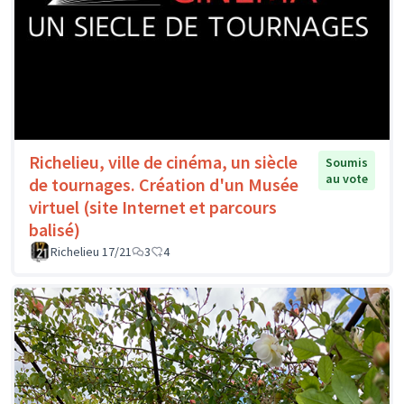
Richelieu, ville de cinéma, un siècle
Soumis
au vote
de tournages. Création d'un Musée
virtuel (site Internet et parcours
balisé)
Richelieu 17/21
3
4