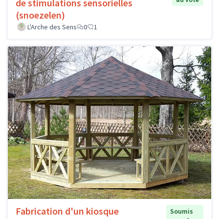
de stimulations sensorielles
(snoezelen)
L'Arche des Sens
0
1
Fabrication d'un kiosque
Soumis