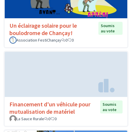
Un éclairage solaire pour le
Soumis
au vote
boulodrome de Chançay!
Association FestiChançay
0
0
Financement d'un véhicule pour
Soumis
au vote
mutualisation de matériel
La Sauce Rurale
0
0