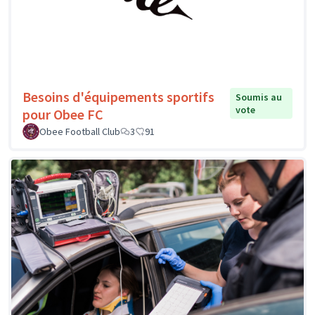
Besoins d'équipements sportifs
Soumis au
vote
pour Obee FC
Obee Football Club
3
91