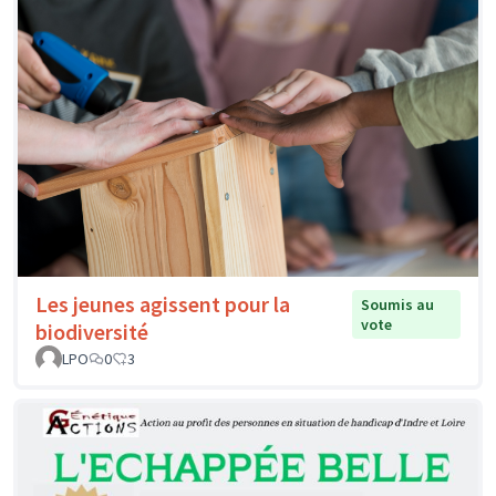
Les jeunes agissent pour la
Soumis au
vote
biodiversité
LPO
0
3