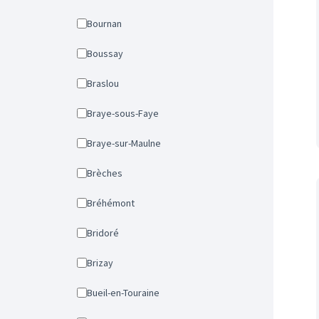
Bournan
Boussay
Braslou
Braye-sous-Faye
Braye-sur-Maulne
Brèches
Bréhémont
Bridoré
Brizay
Bueil-en-Touraine