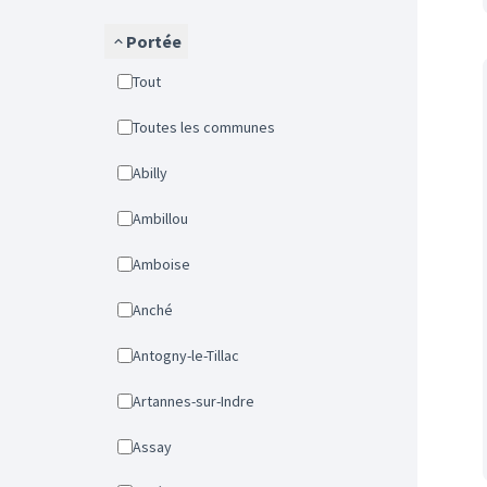
Portée
Tout
Toutes les communes
Abilly
Ambillou
Amboise
Anché
Antogny-le-Tillac
Artannes-sur-Indre
Assay