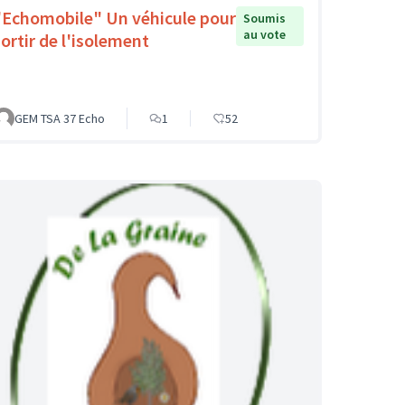
"Echomobile" Un véhicule pour
Soumis
au vote
sortir de l'isolement
GEM TSA 37 Echo
1
52