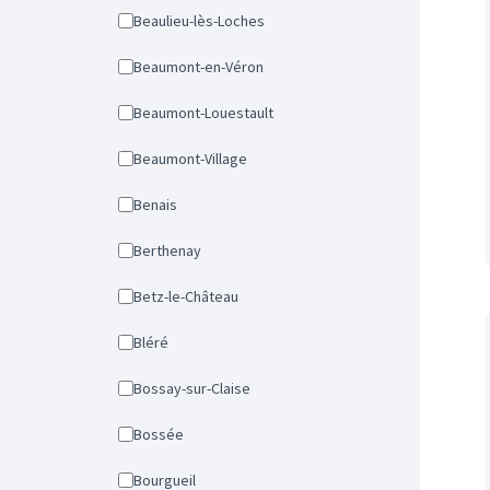
Beaulieu-lès-Loches
Beaumont-en-Véron
Beaumont-Louestault
Beaumont-Village
Benais
Berthenay
Betz-le-Château
Bléré
Bossay-sur-Claise
Bossée
Bourgueil