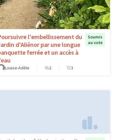
Poursuivre l'embellissement du
Soumis
au vote
Jardin d'Aliénor par une longue
banquette ferrée et un accès à
l'eau
Louise-Adèle
2
3