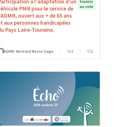
Participation à l'adaptation d'un
Soumis
au vote
véhicule PMR pour le service de
l'ADMR, ouvert aux + de 65 ans
et aux personnes handicapées
du Pays Loire-Touraine.
ADMR- Bertrand Besse Saige
2
1