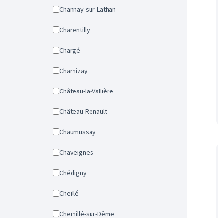
Channay-sur-Lathan
Charentilly
Chargé
Charnizay
Château-la-Vallière
Château-Renault
Chaumussay
Chaveignes
Chédigny
Cheillé
Chemillé-sur-Dême