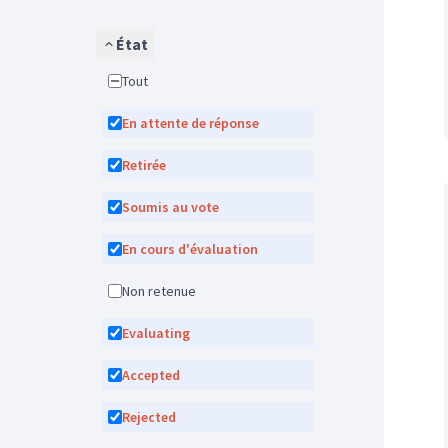
État
Tout
En attente de réponse
Retirée
Soumis au vote
En cours d'évaluation
Non retenue
Evaluating
Accepted
Rejected