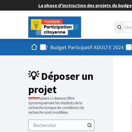
La phase d'instruction des projets du budget
Accueil
Menu principal
Me
/
Budget Participatif ADULTE 2024
💡 Déposer un
projet
Le formulaire ci-dessous filtre
dynamiquement les résultats de la
recherche lorsque les conditions de
recherche sont modifiées.