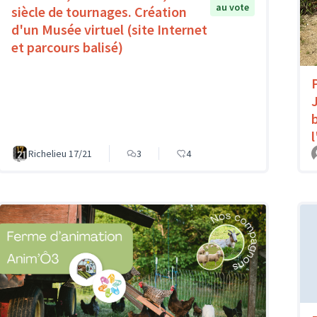
au vote
siècle de tournages. Création
d'un Musée virtuel (site Internet
et parcours balisé)
Richelieu 17/21
3
4