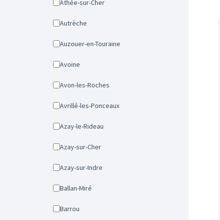
Athée-sur-Cher
Autrèche
Auzouer-en-Touraine
Avoine
Avon-les-Roches
Avrillé-les-Ponceaux
Azay-le-Rideau
Azay-sur-Cher
Azay-sur-Indre
Ballan-Miré
Barrou