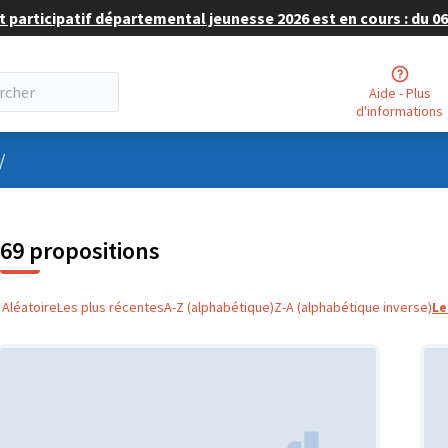
 participatif départemental jeunesse 2026 est en cours : du 06 
Aide - Plus
d'informations
nu utilisateur
/
69 propositions
Aléatoire
Les plus récentes
A-Z (alphabétique)
Z-A (alphabétique inverse)
Le