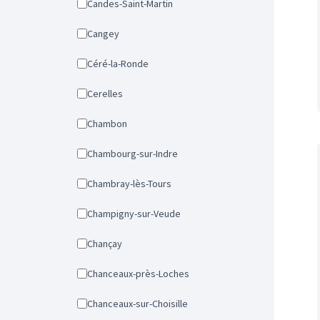
Candes-Saint-Martin
Cangey
Céré-la-Ronde
Cerelles
Chambon
Chambourg-sur-Indre
Chambray-lès-Tours
Champigny-sur-Veude
Chançay
Chanceaux-près-Loches
Chanceaux-sur-Choisille