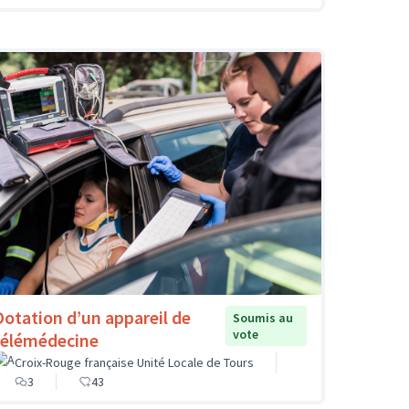
Dotation d’un appareil de
Soumis au
vote
télémédecine
Croix-Rouge française Unité Locale de Tours
3
43