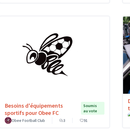
Besoins d'équipements
Soumis
au vote
sportifs pour Obee FC
Obee Football Club
3
91