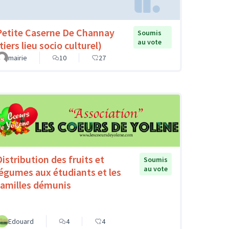
Petite Caserne De Channay
Soumis
au vote
tiers lieu socio culturel)
mairie
10
27
Distribution des fruits et
Soumis
au vote
légumes aux étudiants et les
familles démunis
Edouard
4
4