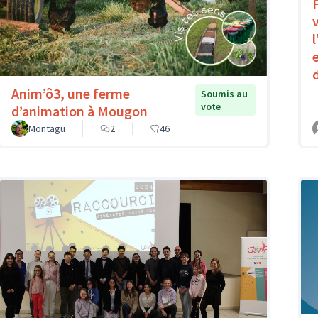
Anim’ô3, une ferme
Soumis au
vote
d’animation à Mougon
Montagu
2
46