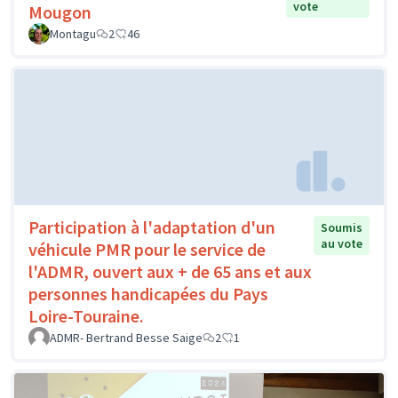
vote
Mougon
Montagu
2
46
Participation à l'adaptation d'un
Soumis
au vote
véhicule PMR pour le service de
l'ADMR, ouvert aux + de 65 ans et aux
personnes handicapées du Pays
Loire-Touraine.
ADMR- Bertrand Besse Saige
2
1