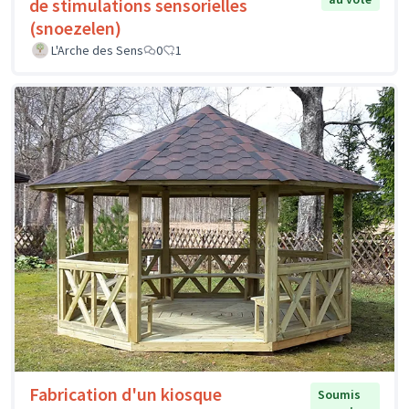
de stimulations sensorielles
(snoezelen)
L'Arche des Sens
0
1
Fabrication d'un kiosque
Soumis