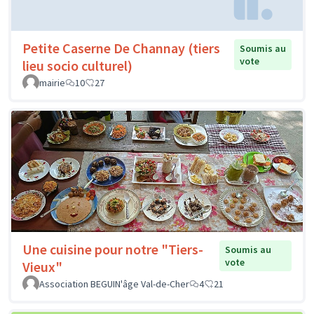
Petite Caserne De Channay (tiers
Soumis au
vote
lieu socio culturel)
mairie
10
27
Une cuisine pour notre "Tiers-
Soumis au
vote
Vieux"
Association BEGUIN'âge Val-de-Cher
4
21