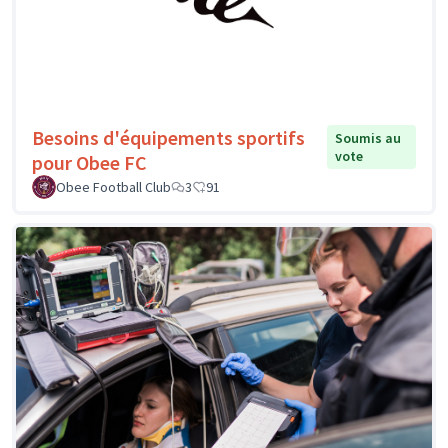
Besoins d'équipements sportifs
Soumis au
vote
pour Obee FC
Obee Football Club
3
91