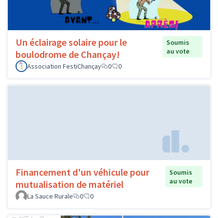
Un éclairage solaire pour le
Soumis
au vote
boulodrome de Chançay!
Association FestiChançay
0
0
Financement d'un véhicule pour
Soumis
au vote
mutualisation de matériel
La Sauce Rurale
0
0