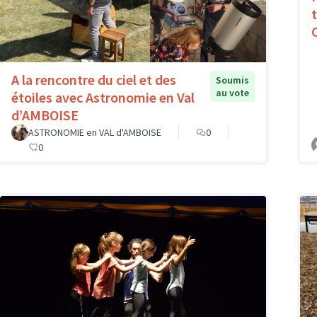
A la rencontre du ciel et des
Soumis
au vote
étoiles avec Astronomie en Val
d’AMBOISE
ASTRONOMIE en VAL d'AMBOISE
0
0