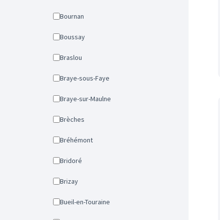
Bournan
Boussay
Braslou
Braye-sous-Faye
Braye-sur-Maulne
Brèches
Bréhémont
Bridoré
Brizay
Bueil-en-Touraine