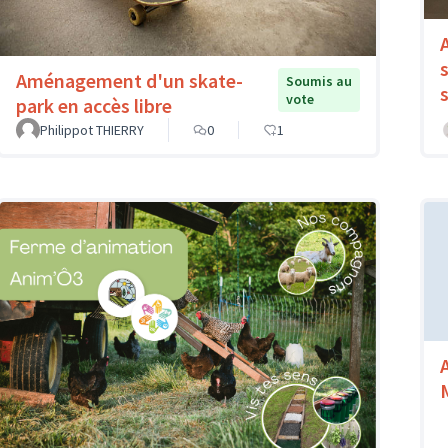
Aménagement d'un skate-
Soumis au
vote
park en accès libre
Philippot THIERRY
0
1