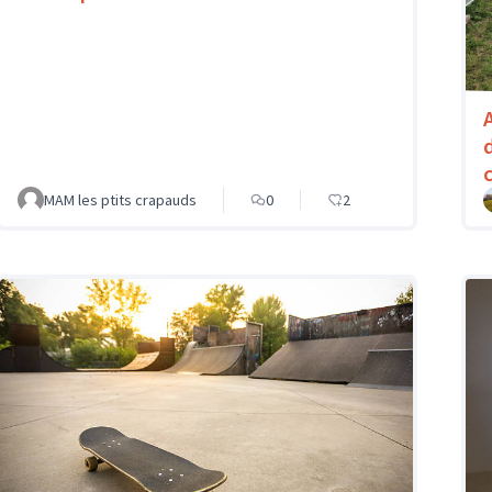
MAM les ptits crapauds
0
2