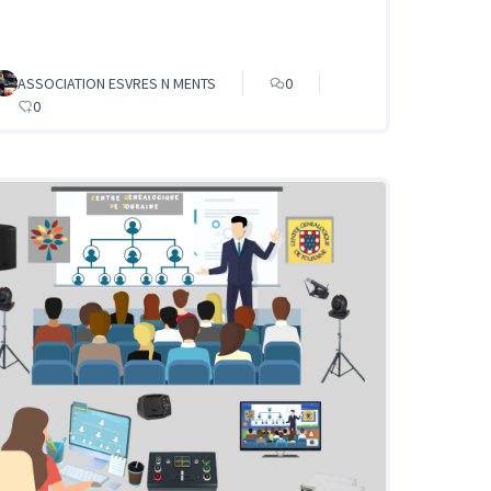
ASSOCIATION ESVRES N MENTS
0
0