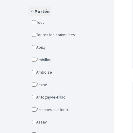
Portée
Tout
Toutes les communes
Abilly
Ambillou
Amboise
Anché
Antogny-le-Tillac
Artannes-sur-Indre
Assay