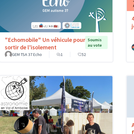
"Echomobile" Un véhicule pour
Soumis
au vote
sortir de l'isolement
GEM TSA 37 Echo
1
52
A