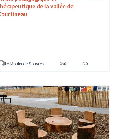
thérapeutique de la vallée de
Courtineau
Le Moulin de Souvres
0
0