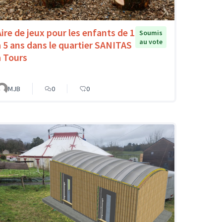
Aire de jeux pour les enfants de 1
Soumis
au vote
à 5 ans dans le quartier SANITAS
à Tours
MJB
0
0