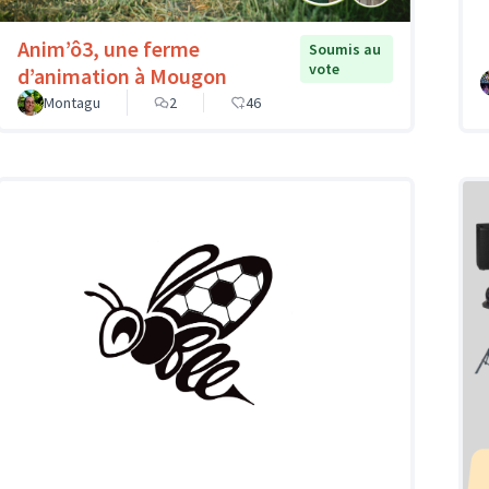
Anim’ô3, une ferme
Soumis au
vote
d’animation à Mougon
Montagu
2
46