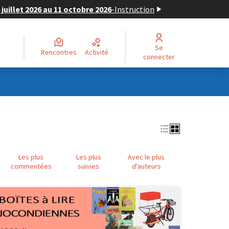
juillet 2026 au 11 octobre 2026
-
Instruction
Se
Rencontres
Activité
connecter
Les plus
Les plus
Avec le plus
commentées
suivies
d'auteurs