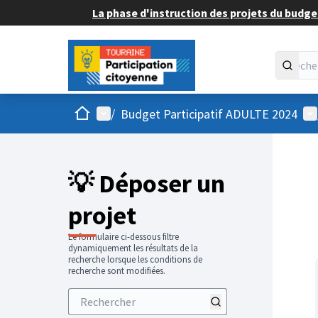
La phase d'instruction des projets du budget
Accueil
Menu principal
Me
/
Budget Participatif ADULTE 2024
💡 Déposer un
projet
Le formulaire ci-dessous filtre
dynamiquement les résultats de la
recherche lorsque les conditions de
recherche sont modifiées.