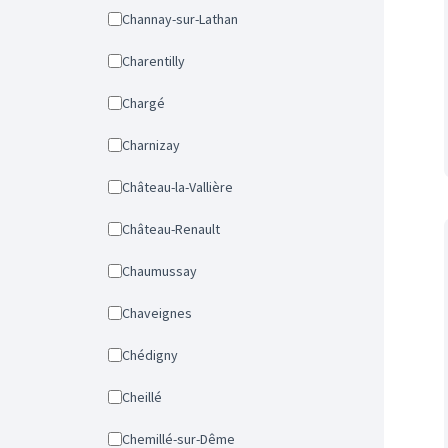
Channay-sur-Lathan
Charentilly
Chargé
Charnizay
Château-la-Vallière
Château-Renault
Chaumussay
Chaveignes
Chédigny
Cheillé
Chemillé-sur-Dême