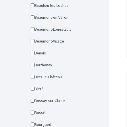
Beaulieu-lès-Loches
Beaumont-en-Véron
Beaumont-Louestault
Beaumont-Village
Benais
Berthenay
Betz-le-Château
Bléré
Bossay-sur-Claise
Bossée
Bourgueil