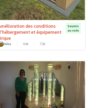
Amélioration des conditions
Soumis
au vote
d'hébergement et équipement
cirque
Héka
0
0