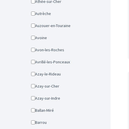
Athée-sur-Cher
Autrèche
Auzouer-en-Touraine
Avoine
Avon-les-Roches
Avrillé-les-Ponceaux
Azay-le-Rideau
Azay-sur-Cher
Azay-sur-Indre
Ballan-Miré
Barrou