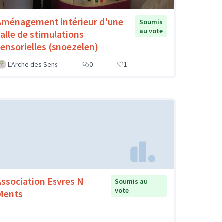
Aménagement intérieur d'une
Soumis
au vote
salle de stimulations
sensorielles (snoezelen)
L'Arche des Sens
0
1
Association Esvres N
Soumis au
vote
Ments