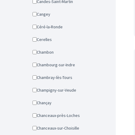
Candes-Saint-Martin
Cangey
Céré-la-Ronde
Cerelles
Chambon
Chambourg-sur-Indre
Chambray-lès-Tours
Champigny-sur-Veude
Chançay
Chanceaux-près-Loches
Chanceaux-sur-Choisille