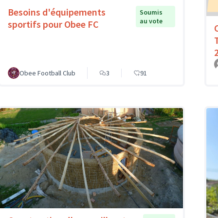
Besoins d'équipements
Soumis
au vote
sportifs pour Obee FC
Obee Football Club
3
91