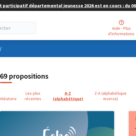
 participatif départemental jeunesse 2026 est en cours : du 06 
Aide - Plus
d'informations
nu utilisateur
/
69 propositions
Les plus
A-Z
Z-A (alphabétique
Aléatoire
récentes
(alphabétique)
inverse)