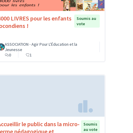
4000 LIVRES pour les enfants
Soumis au
vote
jocondiens !
ASSOCIATION - Agir Pour L'Éducation et la
Jeunesse
0
1
ccueillir le public dans la micro-
Soumis
au vote
ferme pédagogique et