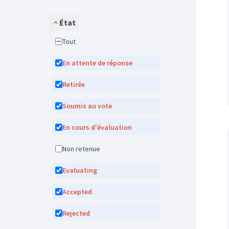
État
Tout
En attente de réponse
Retirée
Soumis au vote
En cours d'évaluation
Non retenue
Evaluating
Accepted
Rejected