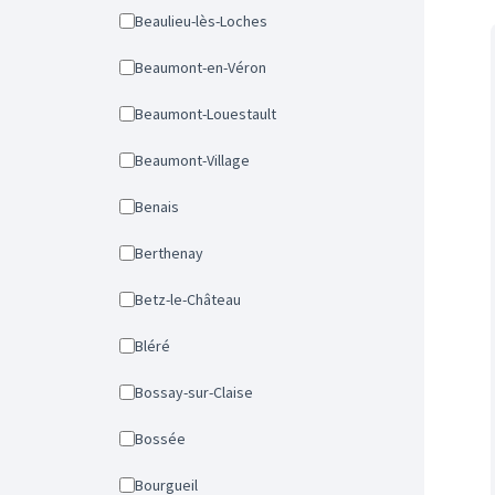
Beaulieu-lès-Loches
Beaumont-en-Véron
Beaumont-Louestault
Beaumont-Village
Benais
Berthenay
Betz-le-Château
Bléré
Bossay-sur-Claise
Bossée
Bourgueil