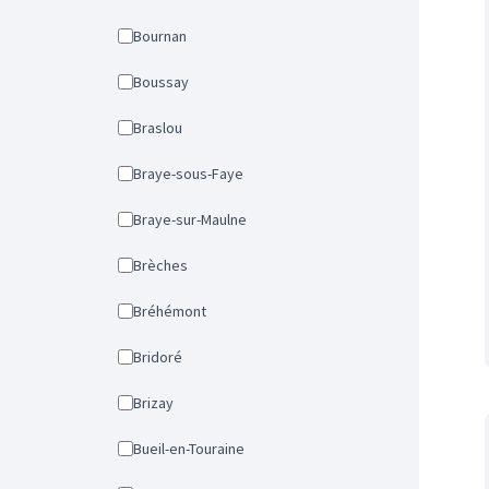
Bournan
Boussay
Braslou
Braye-sous-Faye
Braye-sur-Maulne
Brèches
Bréhémont
Bridoré
Brizay
Bueil-en-Touraine