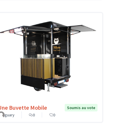
Une Buvette Mobile
Soumis au vote
guary
0
0