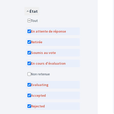
État
Tout
En attente de réponse
Retirée
Soumis au vote
En cours d'évaluation
Non retenue
Evaluating
Accepted
Rejected