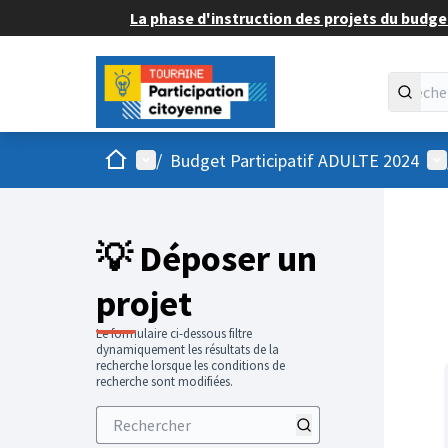
La phase d'instruction des projets du budget
Accueil
Menu principal
Me
/
Budget Participatif ADULTE 2024
💡 Déposer un
projet
Le formulaire ci-dessous filtre
dynamiquement les résultats de la
recherche lorsque les conditions de
recherche sont modifiées.