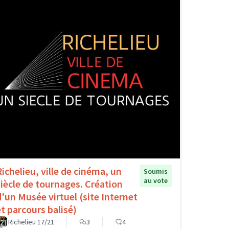
Richelieu, ville de cinéma, un
Soumis
au vote
siècle de tournages. Création
d'un Musée virtuel (site Internet
et parcours balisé)
Richelieu 17/21
3
4