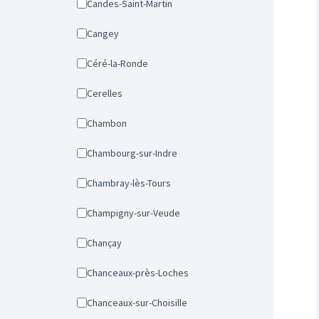
Candes-Saint-Martin
Cangey
Céré-la-Ronde
Cerelles
Chambon
Chambourg-sur-Indre
Chambray-lès-Tours
Champigny-sur-Veude
Chançay
Chanceaux-près-Loches
Chanceaux-sur-Choisille