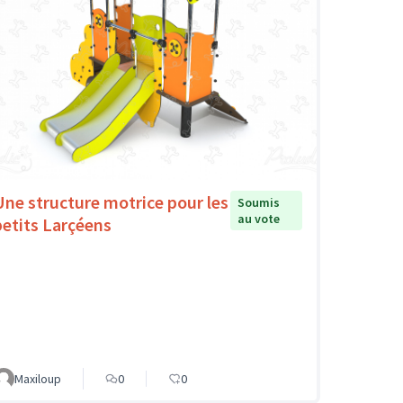
Une structure motrice pour les
Soumis
au vote
petits Larçéens
Maxiloup
0
0