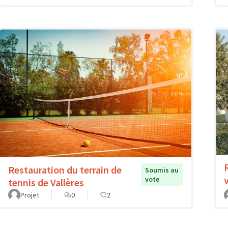
Restauration du terrain de
Soumis au
vote
tennis de Vallères
Projet
0
2