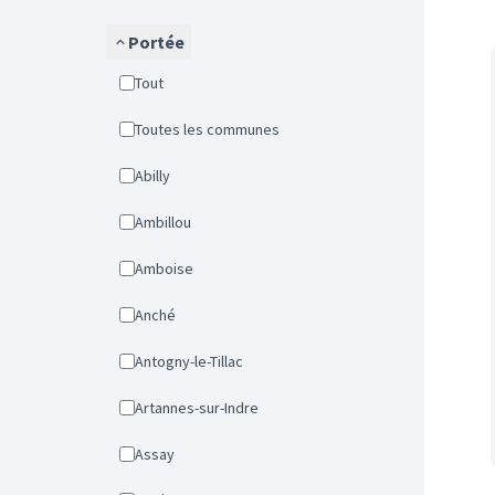
Portée
Tout
Toutes les communes
Abilly
Ambillou
Amboise
Anché
Antogny-le-Tillac
Artannes-sur-Indre
Assay