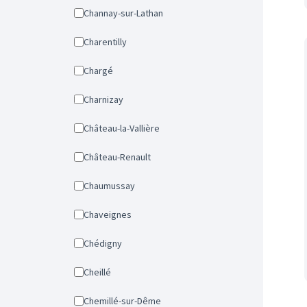
Channay-sur-Lathan
Charentilly
Chargé
Charnizay
Château-la-Vallière
Château-Renault
Chaumussay
Chaveignes
Chédigny
Cheillé
Chemillé-sur-Dême