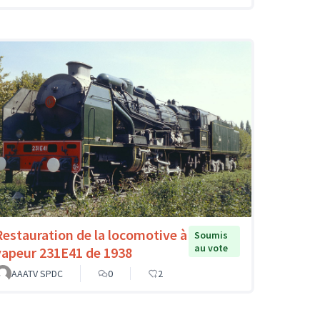
Restauration de la locomotive à
Soumis
au vote
vapeur 231E41 de 1938
AAATV SPDC
0
2