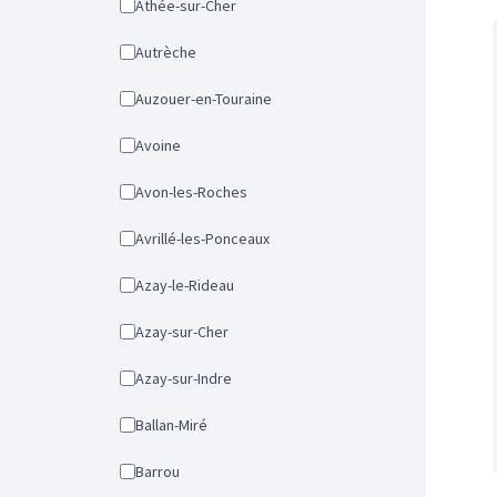
Athée-sur-Cher
Autrèche
Auzouer-en-Touraine
Avoine
Avon-les-Roches
Avrillé-les-Ponceaux
Azay-le-Rideau
Azay-sur-Cher
Azay-sur-Indre
Ballan-Miré
Barrou