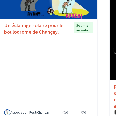
Un éclairage solaire pour le
Soumis
au vote
boulodrome de Chançay!
Association FestiChançay
0
0