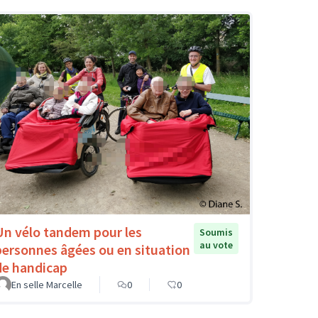
Un vélo tandem pour les
Soumis
au vote
personnes âgées ou en situation
de handicap
En selle Marcelle
0
0