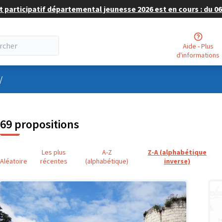
 participatif départemental jeunesse 2026 est en cours : du 06 
Aide - Plus
d'informations
nu utilisateur
/
69 propositions
Les plus
A-Z
Z-A (alphabétique
Aléatoire
récentes
(alphabétique)
inverse)