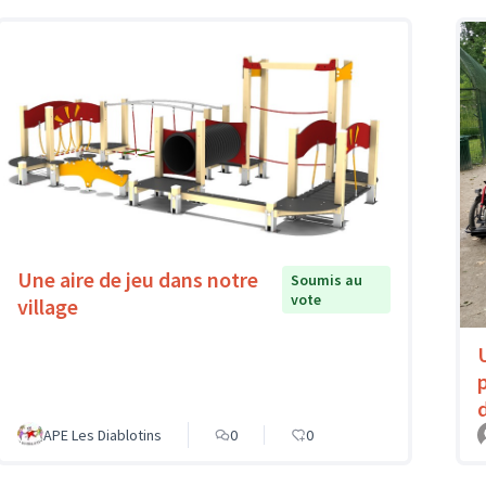
Une aire de jeu dans notre
Soumis au
vote
village
APE Les Diablotins
0
0