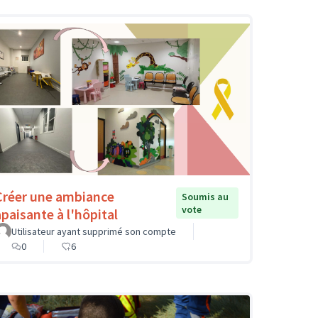
Créer une ambiance
Soumis au
vote
apaisante à l'hôpital
Utilisateur ayant supprimé son compte
0
6