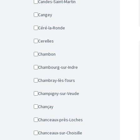
Candes-Saint-Martin
Cangey
Céré-la-Ronde
Cerelles
Chambon
Chambourg-sur-Indre
Chambray-lès-Tours
Champigny-sur-Veude
Chançay
Chanceaux-près-Loches
Chanceaux-sur-Choisille