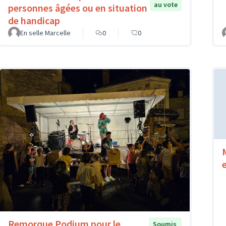
au vote
personnes âgées ou en situation
de handicap
En selle Marcelle
0
0
Remorque Podium pour le
Soumis