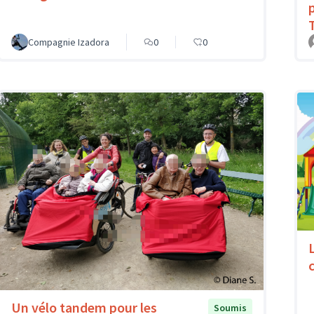
Compagnie Izadora
0
0
c
Un vélo tandem pour les
Soumis