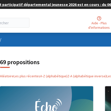
 participatif départemental jeunesse 2026 est en cours : du 06 
Aide - Plus
d'informations
nu utilisateur
/
69 propositions
Aléatoire
Les plus récentes
A-Z (alphabétique)
Z-A (alphabétique inverse)
Le