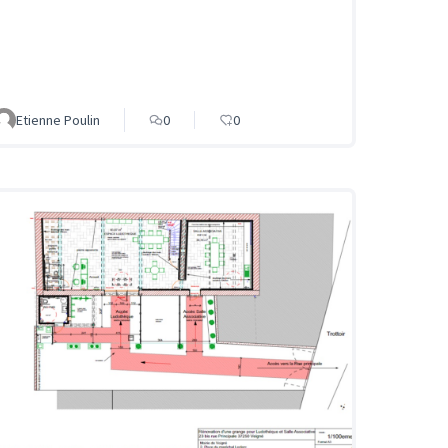
Etienne Poulin
0
0