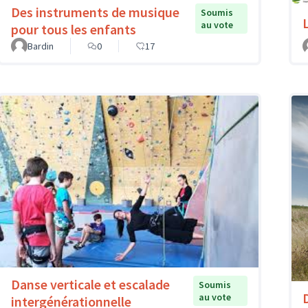
Des instruments de musique
Soumis
au vote
pour tous les enfants
Bardin
0
17
Danse verticale et escalade
Soumis
au vote
intergénérationnelle