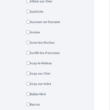
Athée-sur-Cher
Autrèche
Auzouer-en-Touraine
Avoine
Avon-les-Roches
Avrillé-les-Ponceaux
Azay-le-Rideau
Azay-sur-Cher
Azay-sur-Indre
Ballan-Miré
Barrou