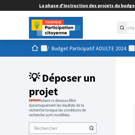
La phase d'instruction des projets du budget
Accueil
Menu principal
Me
/
Budget Participatif ADULTE 2024
💡 Déposer un
projet
Le formulaire ci-dessous filtre
dynamiquement les résultats de la
recherche lorsque les conditions de
recherche sont modifiées.