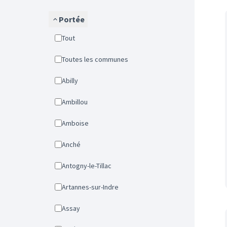
Portée
Tout
Toutes les communes
Abilly
Ambillou
Amboise
Anché
Antogny-le-Tillac
Artannes-sur-Indre
Assay