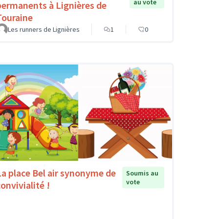
au vote
permanents à Lignières de
Touraine
Les runners de Lignières
1
0
La place Bel air synonyme de
Soumis au
vote
onvivialité !