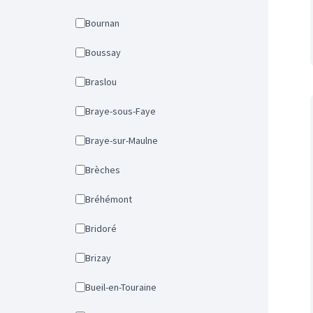
Bournan
Boussay
Braslou
Braye-sous-Faye
Braye-sur-Maulne
Brèches
Bréhémont
Bridoré
Brizay
Bueil-en-Touraine