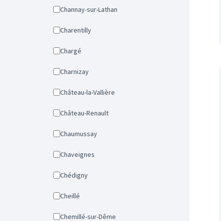
Channay-sur-Lathan
Charentilly
Chargé
Charnizay
Château-la-Vallière
Château-Renault
Chaumussay
Chaveignes
Chédigny
Cheillé
Chemillé-sur-Dême