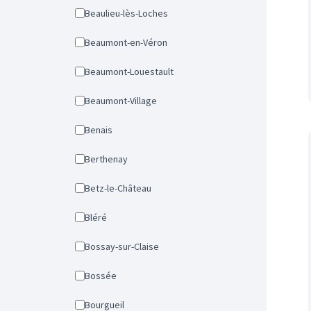
Beaulieu-lès-Loches
Beaumont-en-Véron
Beaumont-Louestault
Beaumont-Village
Benais
Berthenay
Betz-le-Château
Bléré
Bossay-sur-Claise
Bossée
Bourgueil