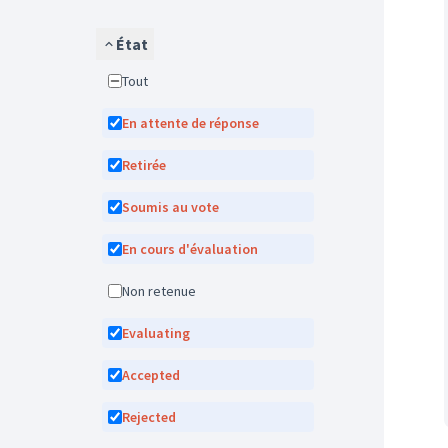
État
Tout
En attente de réponse
Retirée
Soumis au vote
En cours d'évaluation
Non retenue
Evaluating
Accepted
Rejected