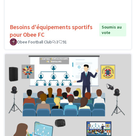
Besoins d'équipements sportifs
Soumis au
vote
pour Obee FC
Obee Football Club
3
91