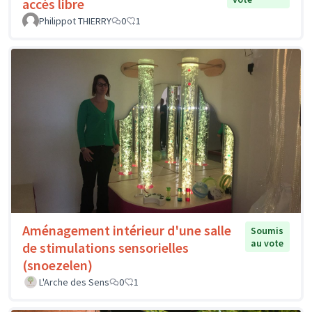
accès libre
Philippot THIERRY
0
1
Aménagement intérieur d'une salle
Soumis
au vote
de stimulations sensorielles
(snoezelen)
L'Arche des Sens
0
1