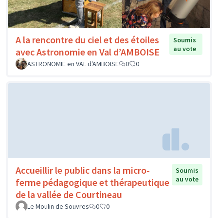
A la rencontre du ciel et des étoiles
Soumis
au vote
avec Astronomie en Val d’AMBOISE
ASTRONOMIE en VAL d'AMBOISE
0
0
Accueillir le public dans la micro-
Soumis
au vote
ferme pédagogique et thérapeutique
de la vallée de Courtineau
Le Moulin de Souvres
0
0