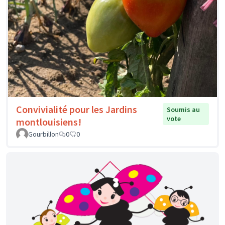
Convivialité pour les Jardins
Soumis au
vote
montlouisiens!
Gourbillon
0
0