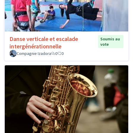
Danse verticale et escalade
Soumis au
vote
intergénérationnelle
Compagnie Izadora
0
0