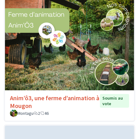
Anim’ô3, une ferme d’animation à
Soumis au
vote
Mougon
Montagu
2
46