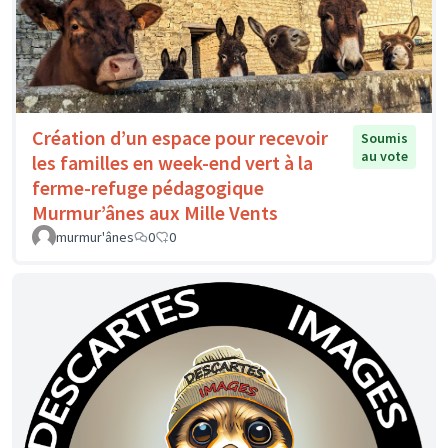
Création d’un espace pour recevoir
Soumis
au vote
les familles en week-end vert à la
ferme-refuge pédagogique
Murmur’ânes aux Mille Vents
murmur'ânes
0
0