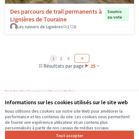
Des parcours de trail permanents à
Soumis
au vote
Lignières de Touraine
Les runners de Lignières
1
0
1
2
3
Résultats par page :
25
Voir toutes les propositions retirées
Informations sur les cookies utilisés sur le site web
Nous utilisons des cookies sur notre site Web pour améliorer la
Conditions d'utilisation
performance et les contenus du site. Les cookies nous permettent
Paramètres des cookies
de fournir une expérience utilisateur et un contenu plus
CD37 sur X
CD37 sur Facebook
CD37 sur Instagram
CD37 sur YouTube
personnalisés à partir de nos canaux de médias sociaux.
(Lien externe)
(Lien externe)
(Lien externe)
(Lien externe)
Tout accepter