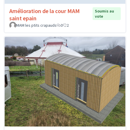
Amélioration de la cour MAM
Soumis au
vote
saint epain
MAM les ptits crapauds
0
2