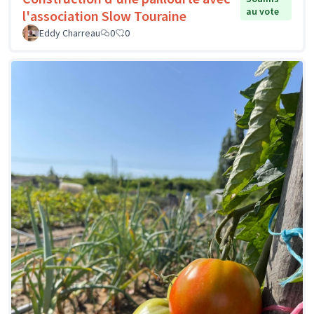
au vote
l'association Slow Touraine
Eddy Charreau
0
0