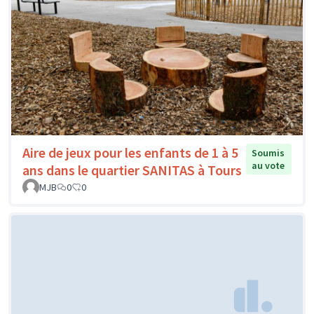
Aire de jeux pour les enfants de 1 à 5
Soumis
au vote
ans dans le quartier SANITAS à Tours
MJB
0
0