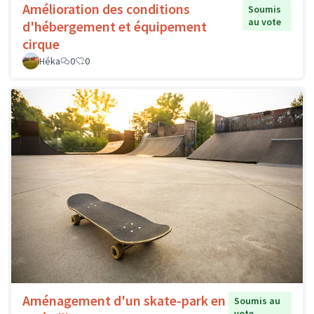
Amélioration des conditions
Soumis
au vote
d'hébergement et équipement
cirque
Héka
0
0
Aménagement d'un skate-park en
Soumis au
vote