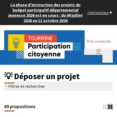
La phase d'instruction des projets du
budget participatif départemental
-
Instruction
jeunesse 2026 est en cours : du 06 juillet
2026 au 11 octobre 2026
Se connecter
Menu princi
Budget Participatif ADULTE 2024
/
Menu p
💡 Déposer un projet
💡 Déposer un projet
Filtrer et rechercher
69 propositions