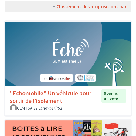
Classement des propositions par :
"Echomobile" Un véhicule pour
Soumis
au vote
sortir de l'isolement
GEM TSA 37 Echo
1
52