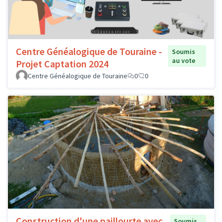
Centre Généalogique de Touraine -
Soumis
au vote
Projet Captation 2024
Centre Généalogique de Touraine
0
0
Construction d'une paillourte avec
Soumis