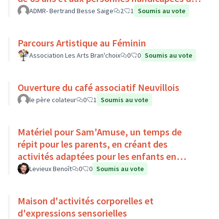
Pays Loire-Touraine.
ADMR- Bertrand Besse Saige
2
1
Soumis au vote
Parcours Artistique au Féminin
Association Les Arts Bran'choix
0
0
Soumis au vote
Ouverture du café associatif Neuvillois
le père colateur
0
1
Soumis au vote
Matériel pour Sam'Amuse, un temps de
répit pour les parents, en créant des
activités adaptées pour les enfants en
situation de handicap
Levieux Benoît
0
0
Soumis au vote
Maison d'activités corporelles et
d'expressions sensorielles