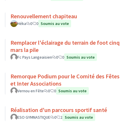
Renouvellement chapiteau
Héka
0
0
Soumis au vote
Remplacer l'éclairage du terrain de foot cinq
mars la pile
Fc Pays Langeaisien
0
0
Soumis au vote
Remorque Podium pour le Comité des Fêtes
et Inter Associations
Vernou en Fête
0
0
Soumis au vote
Réalisation d'un parcours sportif santé
ESO GYMNASTIQUE
0
2
Soumis au vote