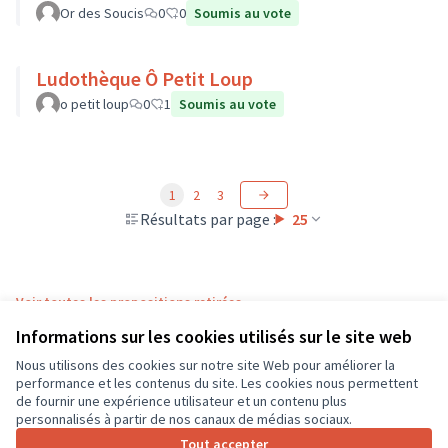
Or des Soucis
0
0
Soumis au vote
Ludothèque Ô Petit Loup
o petit loup
0
1
Soumis au vote
1
2
3
Résultats par page :
25
Voir toutes les propositions retirées
Informations sur les cookies utilisés sur le site web
Nous utilisons des cookies sur notre site Web pour améliorer la
Conditions d'utilisation
performance et les contenus du site. Les cookies nous permettent
Paramètres des cookies
de fournir une expérience utilisateur et un contenu plus
CD37 sur X
CD37 sur Facebook
CD37 sur Instagram
CD37 sur YouTube
personnalisés à partir de nos canaux de médias sociaux.
(Lien externe)
(Lien externe)
(Lien externe)
(Lien externe)
Tout accepter