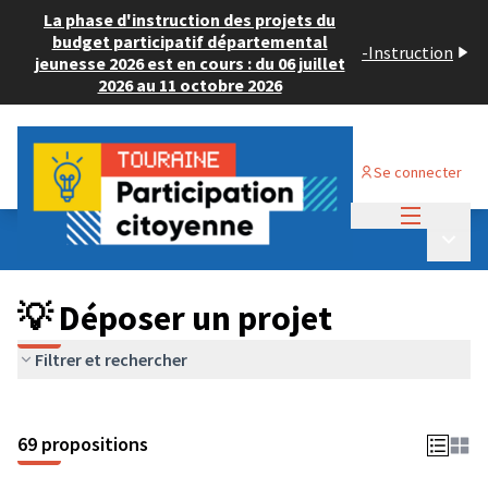
La phase d'instruction des projets du
budget participatif départemental
-
Instruction
jeunesse 2026 est en cours : du 06 juillet
2026 au 11 octobre 2026
Se connecter
Menu princi
Budget Participatif ADULTE 2024
/
Menu p
💡 Déposer un projet
💡 Déposer un projet
Filtrer et rechercher
69 propositions