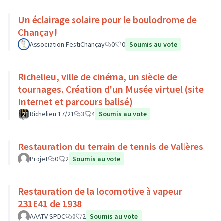
Un éclairage solaire pour le boulodrome de
Chançay!
Association FestiChançay
0
0
Soumis au vote
Richelieu, ville de cinéma, un siècle de
tournages. Création d'un Musée virtuel (site
Internet et parcours balisé)
Richelieu 17/21
3
4
Soumis au vote
Restauration du terrain de tennis de Vallères
Projet
0
2
Soumis au vote
Restauration de la locomotive à vapeur
231E41 de 1938
AAATV SPDC
0
2
Soumis au vote