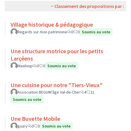
Classement des propositions par :
Village historique & pédagogique
Regards sur mon patrimoine
0
0
Soumis au vote
Une structure motrice pour les petits
Larçéens
Maxiloup
0
0
Soumis au vote
Une cuisine pour notre "Tiers-Vieux"
Association BEGUIN'âge Val-de-Cher
4
21
Soumis au vote
Une Buvette Mobile
guary
0
0
Soumis au vote