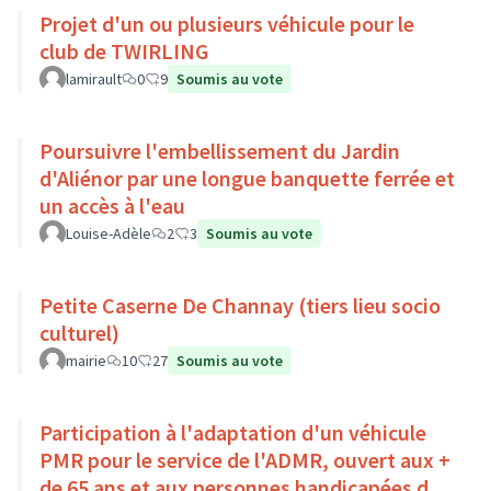
Projet d'un ou plusieurs véhicule pour le
club de TWIRLING
lamirault
0
9
Soumis au vote
Poursuivre l'embellissement du Jardin
d'Aliénor par une longue banquette ferrée et
un accès à l'eau
Louise-Adèle
2
3
Soumis au vote
Petite Caserne De Channay (tiers lieu socio
culturel)
mairie
10
27
Soumis au vote
Participation à l'adaptation d'un véhicule
PMR pour le service de l'ADMR, ouvert aux +
de 65 ans et aux personnes handicapées du