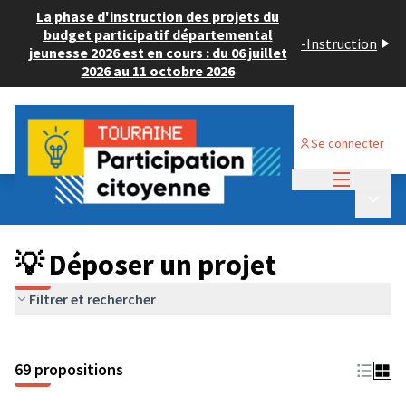
La phase d'instruction des projets du
budget participatif départemental
-
Instruction
jeunesse 2026 est en cours : du 06 juillet
2026 au 11 octobre 2026
Se connecter
Menu princi
Budget Participatif ADULTE 2024
/
Menu p
💡 Déposer un projet
💡 Déposer un projet
Filtrer et rechercher
69 propositions