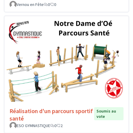
Vernou en Fête
0
0
Réalisation d'un parcours sportif
Soumis au
vote
santé
ESO GYMNASTIQUE
0
2