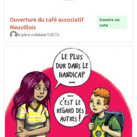
Ouverture du café associatif
Soumis au
vote
Neuvillois
le père colateur
0
1