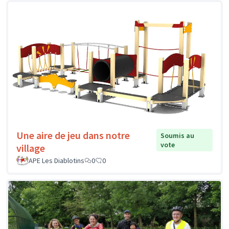
Une aire de jeu dans notre
Soumis au
vote
village
APE Les Diablotins
0
0