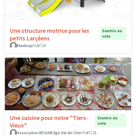
Une structure motrice pour les
Soumis au
vote
petits Larçéens
Maxiloup
0
0
Une cuisine pour notre "Tiers-
Soumis au
vote
Vieux"
Association BEGUIN'âge Val-de-Cher
4
21