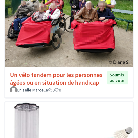
Un vélo tandem pour les personnes
Soumis
au vote
âgées ou en situation de handicap
En selle Marcelle
0
0