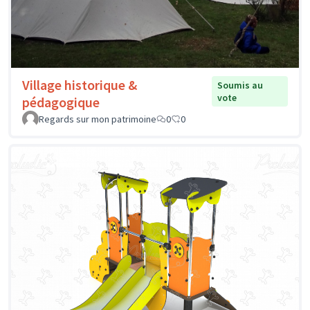
Village historique &
Soumis au
vote
pédagogique
Regards sur mon patrimoine
0
0