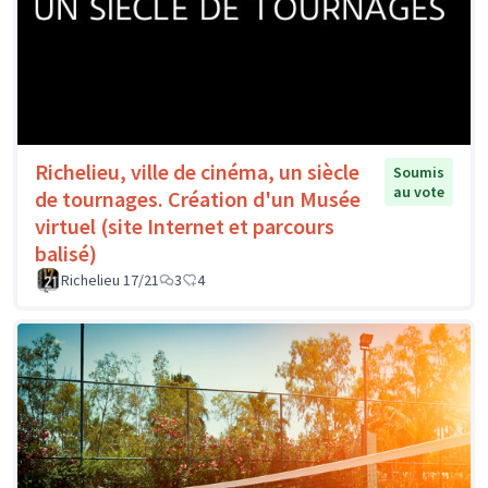
Richelieu, ville de cinéma, un siècle
Soumis
au vote
de tournages. Création d'un Musée
virtuel (site Internet et parcours
balisé)
Richelieu 17/21
3
4