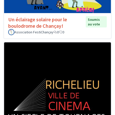
Un éclairage solaire pour le
Soumis
au vote
boulodrome de Chançay!
Association FestiChançay
0
0