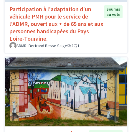
Participation à l'adaptation d'un
Soumis
au vote
véhicule PMR pour le service de
l'ADMR, ouvert aux + de 65 ans et aux
personnes handicapées du Pays
Loire-Touraine.
ADMR- Bertrand Besse Saige
2
1