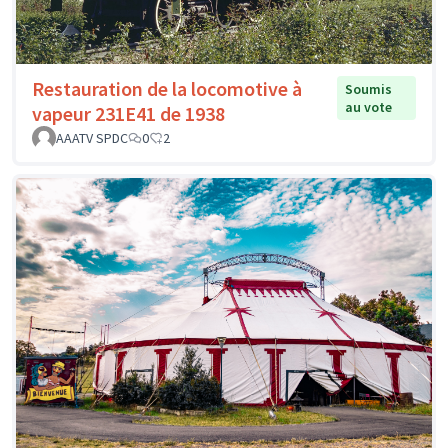
Restauration de la locomotive à
Soumis
au vote
vapeur 231E41 de 1938
AAATV SPDC
0
2