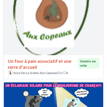
Un four à pain associatif et une
Soumis au
vote
serre d'accueil
Asso De La Graine Aux Copeaux
1
6