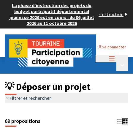
La phase d'instruction des projets du
budget participatif départemental
-
Instruction
jeunesse 2026 est en cours : du 06 juillet
2026 au 11 octobre 2026
Se connecter
Menu princi
Budget Participatif ADULTE 2024
/
Menu p
💡 Déposer un projet
💡 Déposer un projet
Filtrer et rechercher
69 propositions