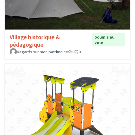
Village historique &
Soumis au
vote
pédagogique
Regards sur mon patrimoine
0
0