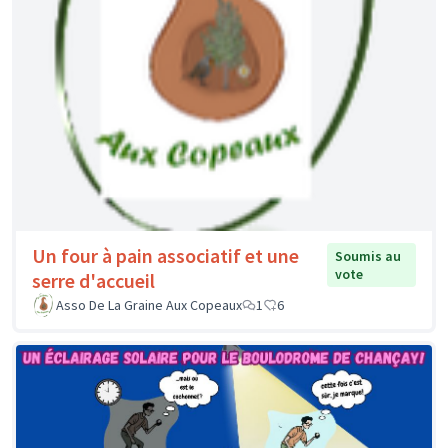
Un four à pain associatif et une
Soumis au
vote
serre d'accueil
Asso De La Graine Aux Copeaux
1
6