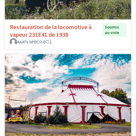
Restauration de la locomotive à
Soumis
au vote
vapeur 231E41 de 1938
AAATV SPDC
0
2