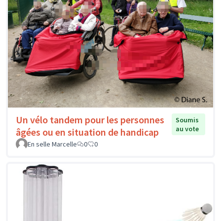
Un vélo tandem pour les personnes
Soumis
au vote
âgées ou en situation de handicap
En selle Marcelle
0
0