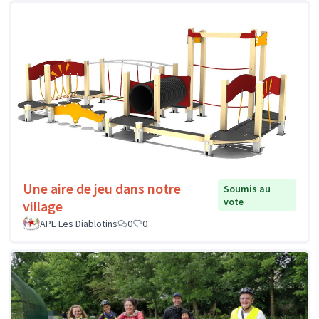
Une aire de jeu dans notre
Soumis au
vote
village
APE Les Diablotins
0
0