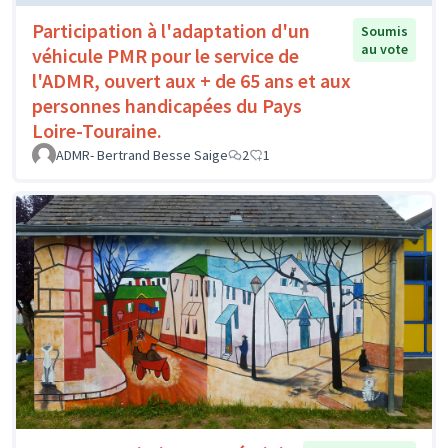
Participation à l'adaptation d'un
Soumis
au vote
véhicule PMR pour le service de
l'ADMR, ouvert aux + de 65 ans et aux
personnes handicapées du Pays
Loire-Touraine.
ADMR- Bertrand Besse Saige
2
1