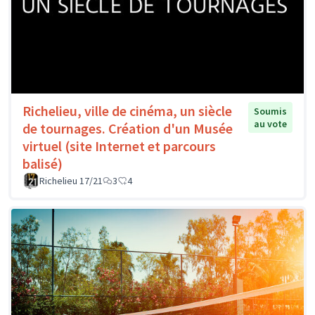
Richelieu, ville de cinéma, un siècle
Soumis
au vote
de tournages. Création d'un Musée
virtuel (site Internet et parcours
balisé)
Richelieu 17/21
3
4