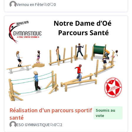
Vernou en Fête
0
0
Réalisation d'un parcours sportif
Soumis au
vote
santé
ESO GYMNASTIQUE
0
2