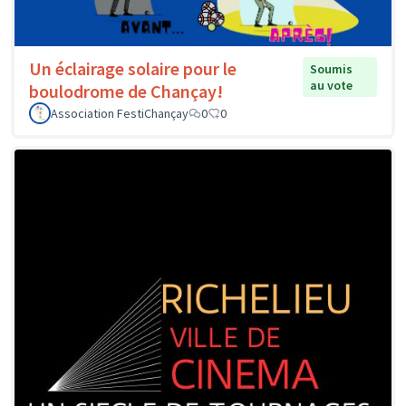
Un éclairage solaire pour le
Soumis
au vote
boulodrome de Chançay!
Association FestiChançay
0
0