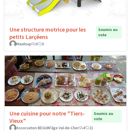
Une structure motrice pour les
Soumis au
vote
petits Larçéens
Maxiloup
0
0
Une cuisine pour notre "Tiers-
Soumis au
vote
Vieux"
Association BEGUIN'âge Val-de-Cher
4
21