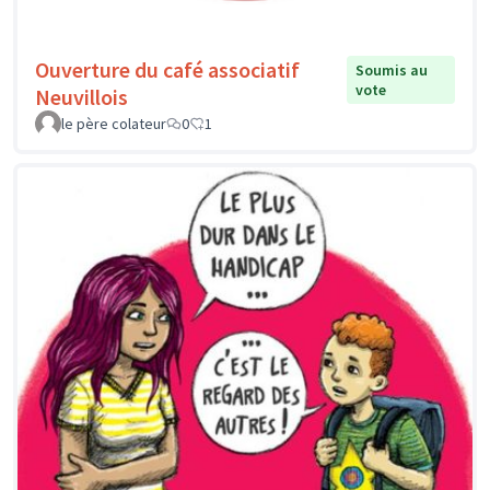
Ouverture du café associatif
Soumis au
vote
Neuvillois
le père colateur
0
1