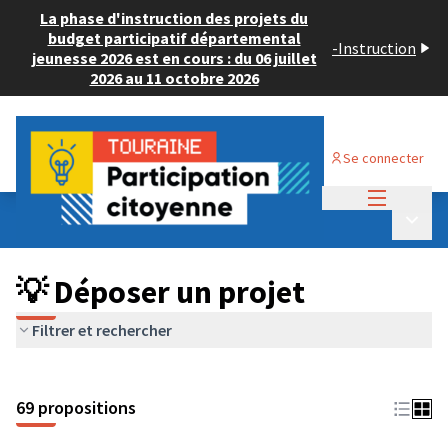
La phase d'instruction des projets du
budget participatif départemental
-
Instruction
jeunesse 2026 est en cours : du 06 juillet
2026 au 11 octobre 2026
Se connecter
Menu princi
Budget Participatif ADULTE 2024
/
Menu p
💡 Déposer un projet
💡 Déposer un projet
Filtrer et rechercher
69 propositions