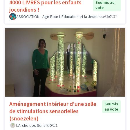
4000 LIVRES pour les enfants
Soumis au
vote
jocondiens !
ASSOCIATION - Agir Pour L'Éducation et la Jeunesse
0
1
Aménagement intérieur d'une salle
Soumis
au vote
de stimulations sensorielles
(snoezelen)
L'Arche des Sens
0
1