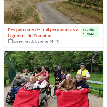
Des parcours de trail permanents à
Soumis
au vote
Lignières de Touraine
Les runners de Lignières
1
0