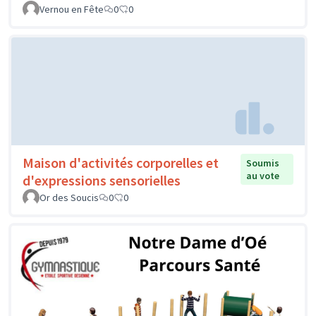
Vernou en Fête
0
0
Maison d'activités corporelles et
Soumis
au vote
d'expressions sensorielles
Or des Soucis
0
0