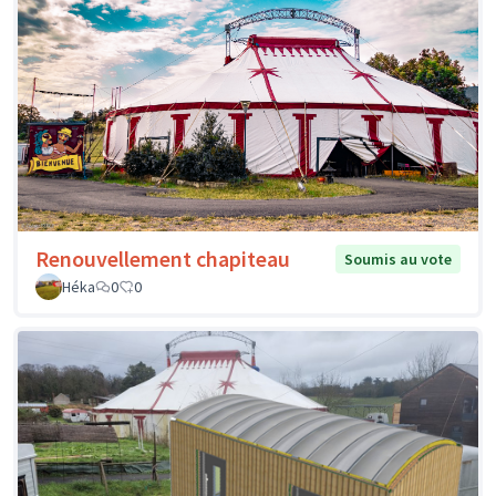
Renouvellement chapiteau
Soumis au vote
Héka
0
0