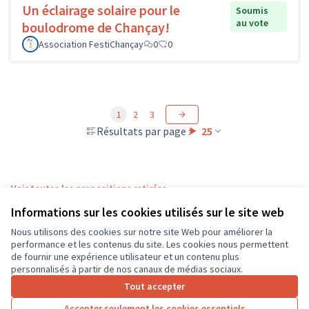
Un éclairage solaire pour le
Soumis
au vote
boulodrome de Chançay!
Association FestiChançay
0
0
1
2
3
Résultats par page :
25
Voir toutes les propositions retirées
Informations sur les cookies utilisés sur le site web
Nous utilisons des cookies sur notre site Web pour améliorer la
Conditions d'utilisation
performance et les contenus du site. Les cookies nous permettent
Paramètres des cookies
de fournir une expérience utilisateur et un contenu plus
CD37 sur X
CD37 sur Facebook
CD37 sur Instagram
CD37 sur YouTube
personnalisés à partir de nos canaux de médias sociaux.
(Lien externe)
(Lien externe)
(Lien externe)
(Lien externe)
Tout accepter
Accepter seulement les cookies essentiels