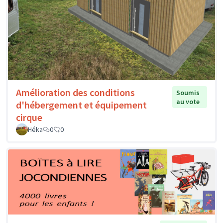
Amélioration des conditions
Soumis
au vote
d'hébergement et équipement
cirque
Héka
0
0