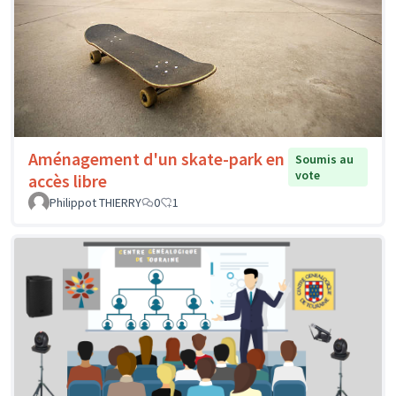
Aménagement d'un skate-park en
Soumis au
vote
accès libre
Philippot THIERRY
0
1