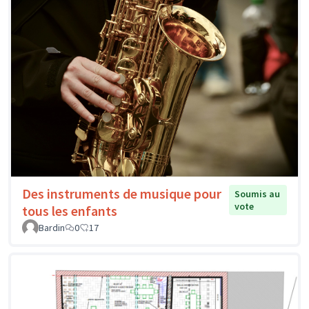
Des instruments de musique pour
Soumis au
vote
tous les enfants
Bardin
0
17