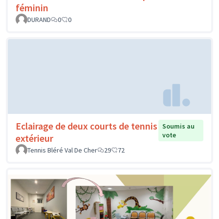
féminin
DURAND
0
0
Eclairage de deux courts de tennis
Soumis au
vote
extérieur
Tennis Bléré Val De Cher
29
72