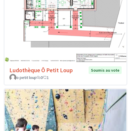
Ludothèque Ô Petit Loup
Soumis au vote
o petit loup
0
1