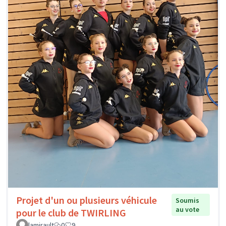
Projet d'un ou plusieurs véhicule
Soumis
au vote
pour le club de TWIRLING
lamirault
0
9