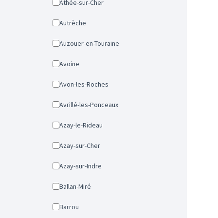
Athée-sur-Cher
Autrèche
Auzouer-en-Touraine
Avoine
Avon-les-Roches
Avrillé-les-Ponceaux
Azay-le-Rideau
Azay-sur-Cher
Azay-sur-Indre
Ballan-Miré
Barrou