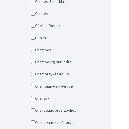
Candes-Saint-Martin
Cangey
Céré-la-Ronde
Cerelles
Chambon
Chambourg-sur-Indre
Chambray-lès-Tours
Champigny-sur-Veude
Chançay
Chanceaux-près-Loches
Chanceaux-sur-Choisille