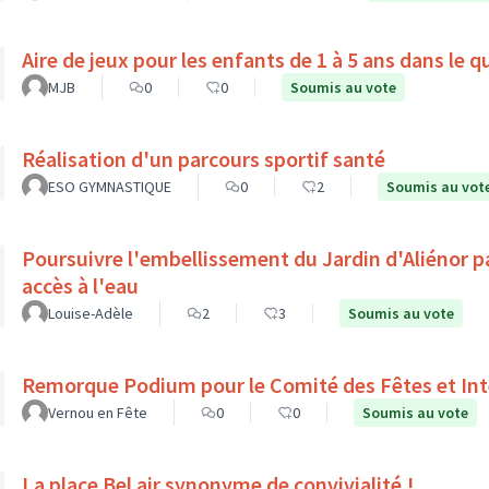
Aire de jeux pour les enfants de 1 à 5 ans dans le 
MJB
0
0
Soumis au vote
Réalisation d'un parcours sportif santé
ESO GYMNASTIQUE
0
2
Soumis au vot
Poursuivre l'embellissement du Jardin d'Aliénor p
accès à l'eau
Louise-Adèle
2
3
Soumis au vote
Remorque Podium pour le Comité des Fêtes et Int
Vernou en Fête
0
0
Soumis au vote
La place Bel air synonyme de convivialité !