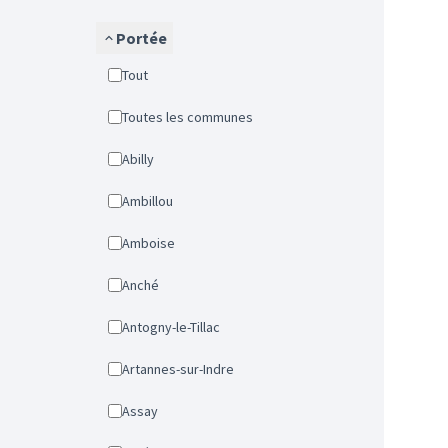
Portée
Tout
Toutes les communes
Abilly
Ambillou
Amboise
Anché
Antogny-le-Tillac
Artannes-sur-Indre
Assay