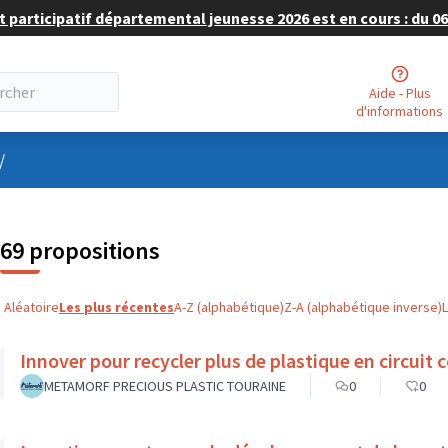
 participatif départemental jeunesse 2026 est en cours : du 06 
Aide - Plus
d'informations
nu utilisateur
/
69 propositions
Aléatoire
Les plus récentes
A-Z (alphabétique)
Z-A (alphabétique inverse)
Innover pour recycler plus de plastique en circuit c
METAMORF PRECIOUS PLASTIC TOURAINE
0
0