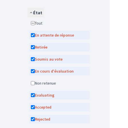
État
Tout
En attente de réponse
Retirée
Soumis au vote
En cours d'évaluation
Non retenue
Evaluating
Accepted
Rejected