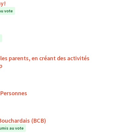
ay!
au vote
es parents, en créant des activités
ndicap
 Personnes
 Bouchardais (BCB)
umis au vote