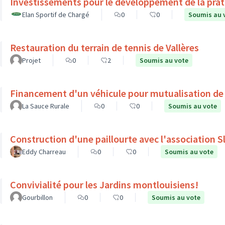
Investissements pour le développement de la prati
Elan Sportif de Chargé
0
0
Soumis au 
Restauration du terrain de tennis de Vallères
Projet
0
2
Soumis au vote
Financement d'un véhicule pour mutualisation de
La Sauce Rurale
0
0
Soumis au vote
Construction d'une paillourte avec l'association 
Eddy Charreau
0
0
Soumis au vote
Convivialité pour les Jardins montlouisiens!
Gourbillon
0
0
Soumis au vote