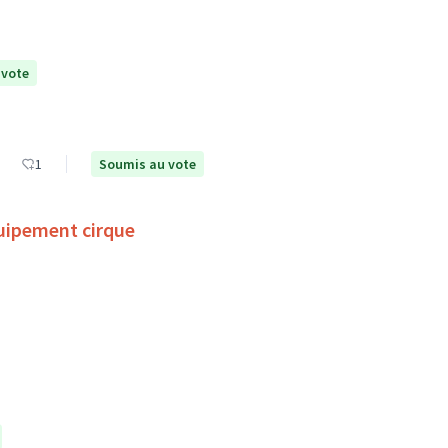
 vote
1
Soumis au vote
uipement cirque