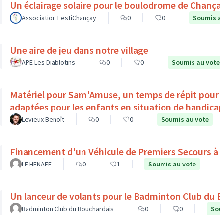
Un éclairage solaire pour le boulodrome de Chanç
Association FestiChançay
0
0
Soumis 
Une aire de jeu dans notre village
APE Les Diablotins
0
0
Soumis au vote
Matériel pour Sam'Amuse, un temps de répit pour l
adaptées pour les enfants en situation de ha
Levieux Benoît
0
0
Soumis au vote
Financement d'un Véhicule de Premiers Secours à
LE HENAFF
0
1
Soumis au vote
Un lanceur de volants pour le Badminton Club du
Badminton Club du Bouchardais
0
0
So