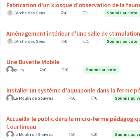
Fabrication d'un kiosque d'observation de la faune
L'Arche des Sens
0
1
Soumis au vote
Aménagement intérieur d'une salle de stimulation
L'Arche des Sens
0
1
Soumis au vote
Une Buvette Mobile
guary
0
0
Soumis au vote
Installer un système d'aquaponie dans la ferme p
Le Moulin de Souvres
0
0
Soumis au v
Accueillir le public dans la micro-ferme pédagogiq
Courtineau
Le Moulin de Souvres
0
0
Soumis au v