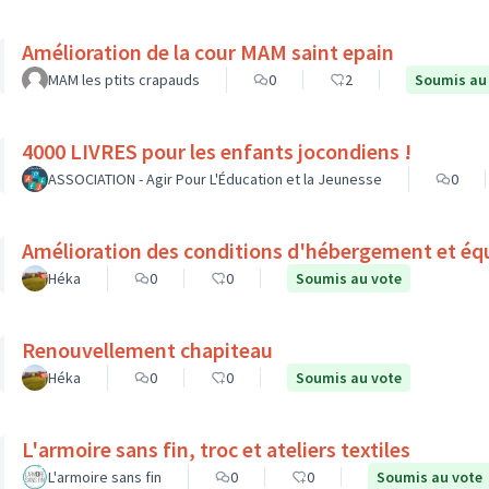
Amélioration de la cour MAM saint epain
MAM les ptits crapauds
0
2
Soumis au
4000 LIVRES pour les enfants jocondiens !
ASSOCIATION - Agir Pour L'Éducation et la Jeunesse
0
Amélioration des conditions d'hébergement et éq
Héka
0
0
Soumis au vote
Renouvellement chapiteau
Héka
0
0
Soumis au vote
L'armoire sans fin, troc et ateliers textiles
L'armoire sans fin
0
0
Soumis au vote