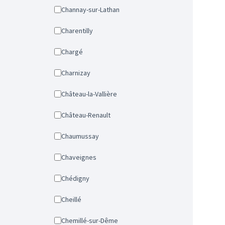
Channay-sur-Lathan
Charentilly
Chargé
Charnizay
Château-la-Vallière
Château-Renault
Chaumussay
Chaveignes
Chédigny
Cheillé
Chemillé-sur-Dême