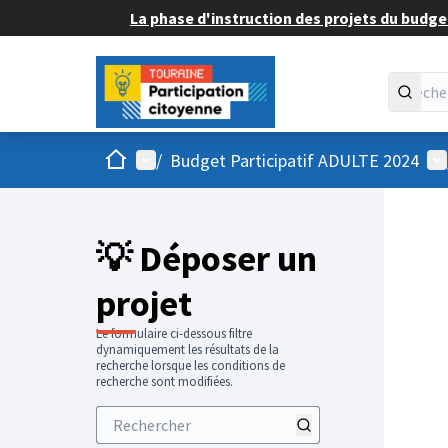
La phase d'instruction des projets du budget
Accueil
Menu principal
Me
/
Budget Participatif ADULTE 2024
💡 Déposer un
projet
Le formulaire ci-dessous filtre
dynamiquement les résultats de la
recherche lorsque les conditions de
recherche sont modifiées.