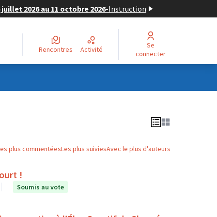
juillet 2026 au 11 octobre 2026
-
Instruction
Se
Rencontres
Activité
connecter
Les plus commentées
Les plus suivies
Avec le plus d'auteurs
ourt !
Soumis au vote