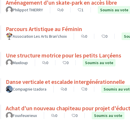
Aménagement d'un skate-park en accès libre
Philippot THIERRY
0
1
Soumis au vote
Parcours Artistique au Féminin
Association Les Arts Bran'choix
0
0
Sou
Une structure motrice pour les petits Larçéens
Maxiloup
0
0
Soumis au vote
Danse verticale et escalade intergénérationnelle
Compagnie Izadora
0
0
Soumis au vot
Achat d'un nouveau chapiteau pour projet d'éduct
Fouxfeuxrieux
0
0
Soumis au vote