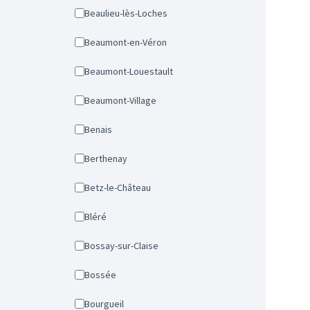
Beaulieu-lès-Loches
Beaumont-en-Véron
Beaumont-Louestault
Beaumont-Village
Benais
Berthenay
Betz-le-Château
Bléré
Bossay-sur-Claise
Bossée
Bourgueil