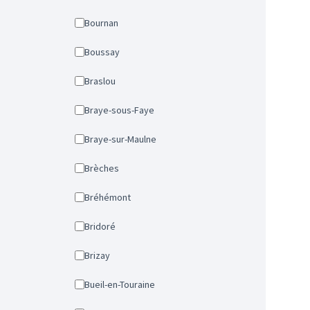
Bournan
Boussay
Braslou
Braye-sous-Faye
Braye-sur-Maulne
Brèches
Bréhémont
Bridoré
Brizay
Bueil-en-Touraine