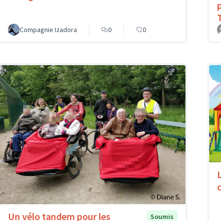
Compagnie Izadora
0
0
c
Un vélo tandem pour les
Soumis