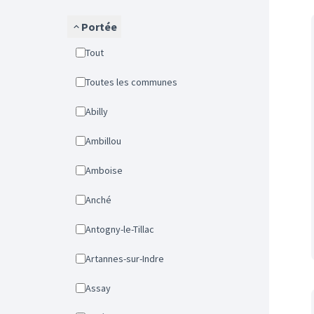
Portée
Tout
Toutes les communes
Abilly
Ambillou
Amboise
Anché
Antogny-le-Tillac
Artannes-sur-Indre
Assay