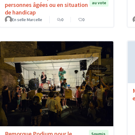
au vote
personnes âgées ou en situation
de handicap
En selle Marcelle
0
0
Remorque Podium pour le
Soumis