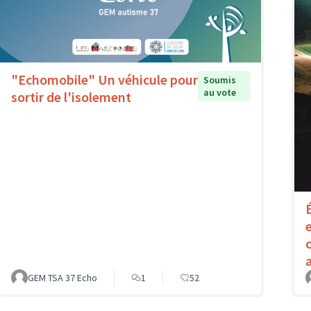
"Echomobile" Un véhicule pour
Soumis
au vote
sortir de l'isolement
GEM TSA 37 Echo
1
52