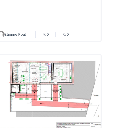
Etienne Poulin
0
0