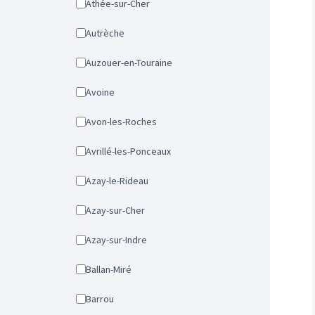
Athée-sur-Cher
Autrèche
Auzouer-en-Touraine
Avoine
Avon-les-Roches
Avrillé-les-Ponceaux
Azay-le-Rideau
Azay-sur-Cher
Azay-sur-Indre
Ballan-Miré
Barrou