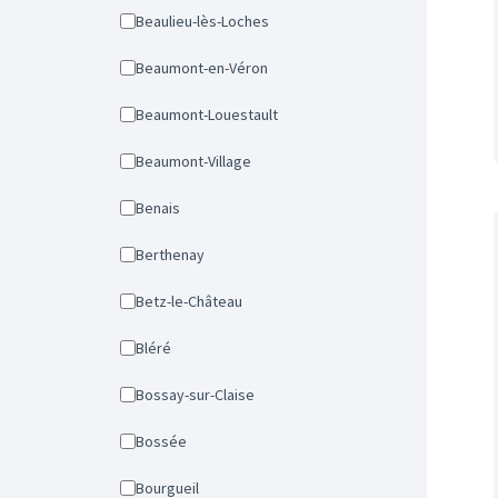
Beaulieu-lès-Loches
Beaumont-en-Véron
Beaumont-Louestault
Beaumont-Village
Benais
Berthenay
Betz-le-Château
Bléré
Bossay-sur-Claise
Bossée
Bourgueil