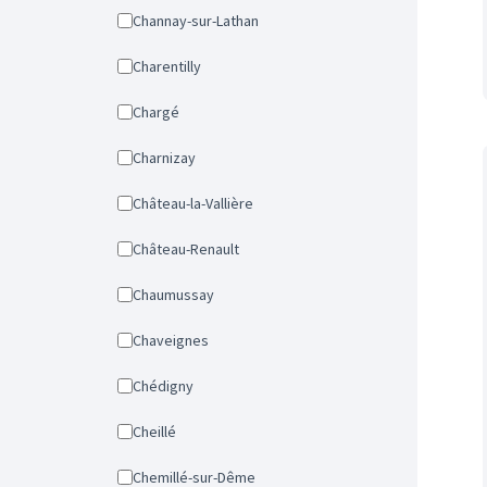
Channay-sur-Lathan
Charentilly
Chargé
Charnizay
Château-la-Vallière
Château-Renault
Chaumussay
Chaveignes
Chédigny
Cheillé
Chemillé-sur-Dême