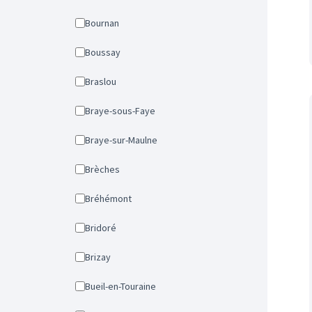
Bournan
Boussay
Braslou
Braye-sous-Faye
Braye-sur-Maulne
Brèches
Bréhémont
Bridoré
Brizay
Bueil-en-Touraine