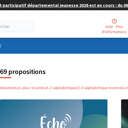
 participatif départemental jeunesse 2026 est en cours : du 06 
Aide - Plus
d'informations
nu utilisateur
/
69 propositions
Aléatoire
Les plus récentes
A-Z (alphabétique)
Z-A (alphabétique inverse)
Le