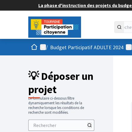
La phase d'instruction des projets du budget
Accueil
Menu principal
Me
/
Budget Participatif ADULTE 2024
💡 Déposer un
projet
Le formulaire ci-dessous filtre
dynamiquement les résultats de la
recherche lorsque les conditions de
recherche sont modifiées.