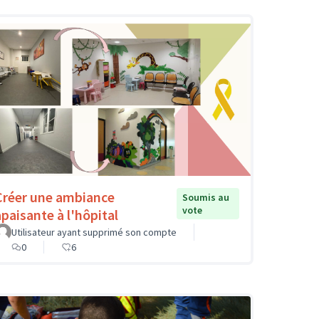
Créer une ambiance
Soumis au
vote
apaisante à l'hôpital
Utilisateur ayant supprimé son compte
0
6