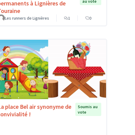
au vote
permanents à Lignières de
Touraine
Les runners de Lignières
1
0
La place Bel air synonyme de
Soumis au
vote
onvivialité !