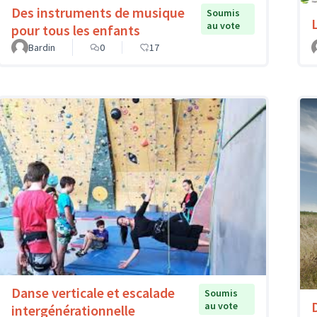
Des instruments de musique
Soumis
au vote
pour tous les enfants
Bardin
0
17
Danse verticale et escalade
Soumis
au vote
intergénérationnelle