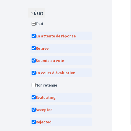
État
Tout
En attente de réponse
Retirée
Soumis au vote
En cours d'évaluation
Non retenue
Evaluating
Accepted
Rejected