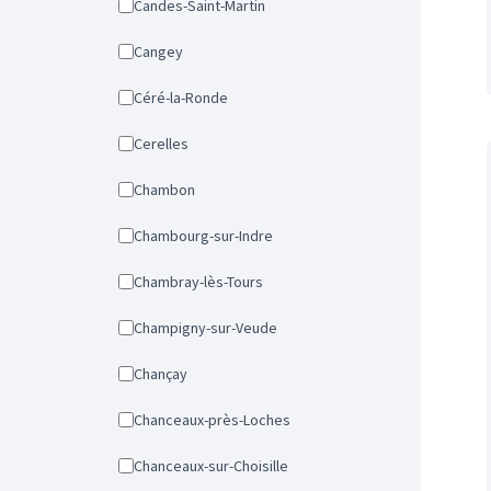
Candes-Saint-Martin
Cangey
Céré-la-Ronde
Cerelles
Chambon
Chambourg-sur-Indre
Chambray-lès-Tours
Champigny-sur-Veude
Chançay
Chanceaux-près-Loches
Chanceaux-sur-Choisille