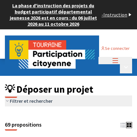
La phase d'instruction des projets du
budget participatif départemental
-
Instruction
jeunesse 2026 est en cours : du 06 juillet
2026 au 11 octobre 2026
Se connecter
Menu princi
Budget Participatif ADULTE 2024
/
Menu p
💡 Déposer un projet
💡 Déposer un projet
Filtrer et rechercher
69 propositions