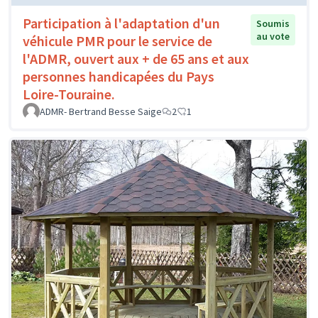
Participation à l'adaptation d'un
Soumis
au vote
véhicule PMR pour le service de
l'ADMR, ouvert aux + de 65 ans et aux
personnes handicapées du Pays
Loire-Touraine.
ADMR- Bertrand Besse Saige
2
1