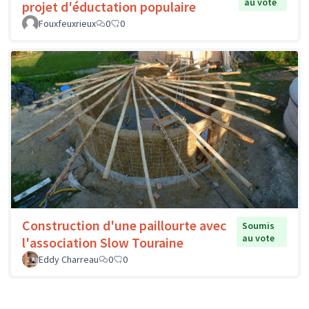
au vote
projet d'éductation populaire
Fouxfeuxrieux
0
0
Construction d'une paillourte avec
Soumis
au vote
l'association Slow Touraine
Eddy Charreau
0
0