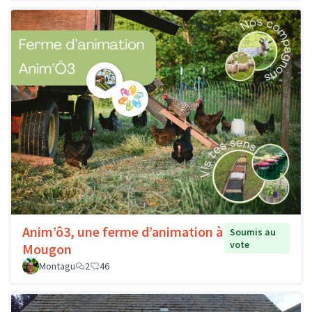
Anim’ô3, une ferme d’animation à
Soumis au
vote
Mougon
Montagu
2
46