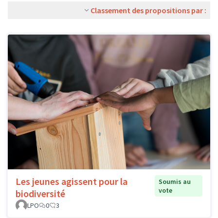
Classement des propositions par :
Les jeunes agissent pour la
Soumis au
vote
biodiversité
LPO
0
3