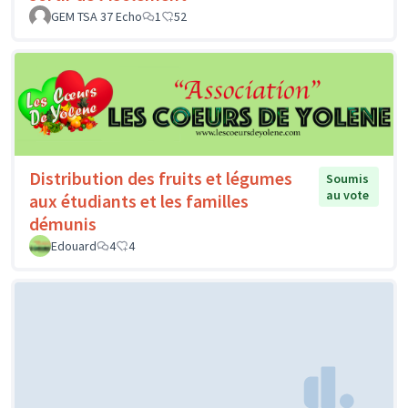
GEM TSA 37 Echo
1
52
Distribution des fruits et légumes
Soumis
au vote
aux étudiants et les familles
démunis
Edouard
4
4