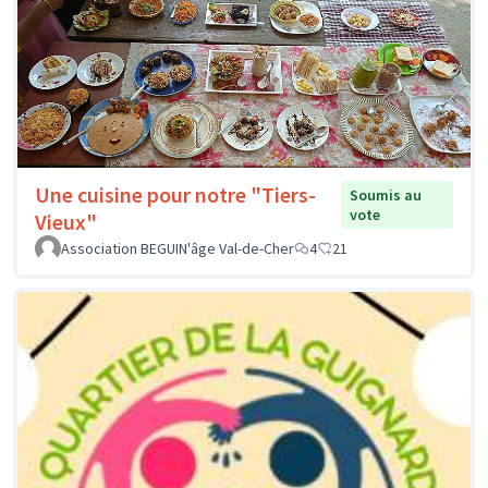
Une cuisine pour notre "Tiers-
Soumis au
vote
Vieux"
Association BEGUIN'âge Val-de-Cher
4
21