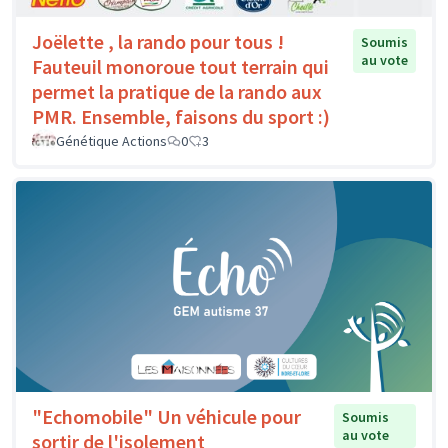
Joëlette , la rando pour tous !
Soumis
au vote
Fauteuil monoroue tout terrain qui
permet la pratique de la rando aux
PMR. Ensemble, faisons du sport :)
Génétique Actions
0
3
"Echomobile" Un véhicule pour
Soumis
au vote
sortir de l'isolement