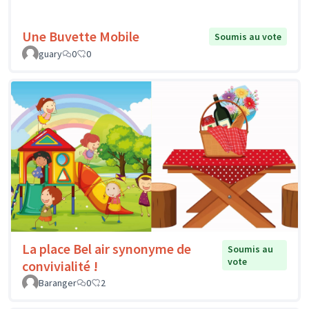
Une Buvette Mobile
Soumis au vote
guary
0
0
La place Bel air synonyme de
Soumis au
vote
convivialité !
Baranger
0
2