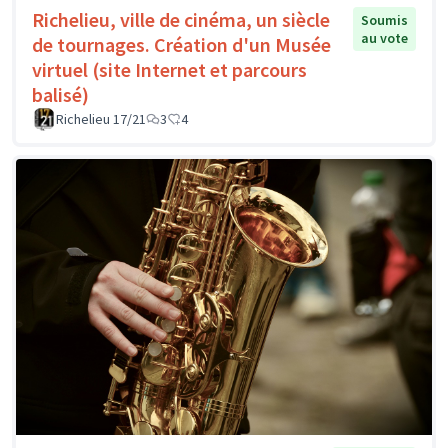
Richelieu, ville de cinéma, un siècle
Soumis
au vote
de tournages. Création d'un Musée
virtuel (site Internet et parcours
balisé)
Richelieu 17/21
3
4