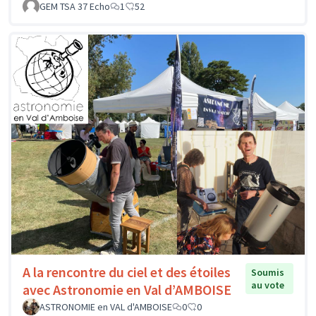
GEM TSA 37 Echo
1
52
A la rencontre du ciel et des étoiles
Soumis
au vote
avec Astronomie en Val d’AMBOISE
ASTRONOMIE en VAL d'AMBOISE
0
0