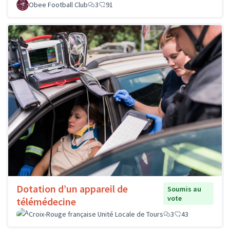
Obee Football Club
3
91
Dotation d’un appareil de
Soumis au
vote
télémédecine
Croix-Rouge française Unité Locale de Tours
3
43