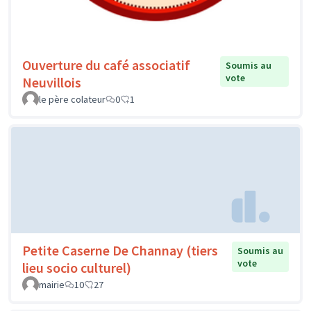
Ouverture du café associatif
Soumis au
vote
Neuvillois
le père colateur
0
1
Petite Caserne De Channay (tiers
Soumis au
vote
lieu socio culturel)
mairie
10
27