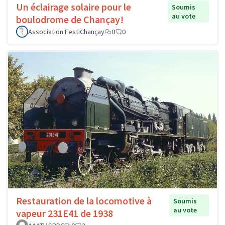
Un éclairage solaire pour le
Soumis
au vote
boulodrome de Chançay!
Association FestiChançay
0
0
Restauration de la locomotive à
Soumis
au vote
vapeur 231E41 de 1938