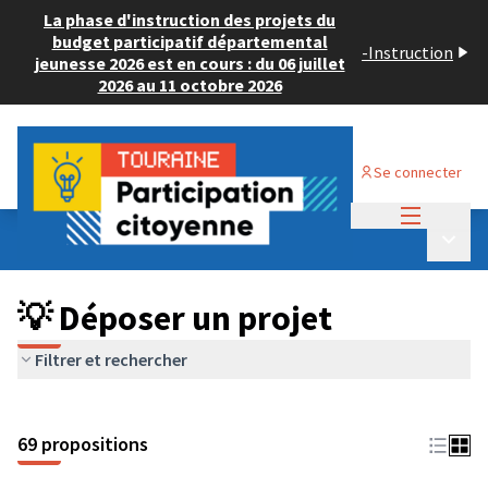
La phase d'instruction des projets du
budget participatif départemental
-
Instruction
jeunesse 2026 est en cours : du 06 juillet
2026 au 11 octobre 2026
Se connecter
Menu princi
Budget Participatif ADULTE 2024
/
Menu p
💡 Déposer un projet
💡 Déposer un projet
Filtrer et rechercher
69 propositions