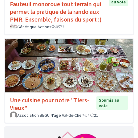
au vote
Fauteuil monoroue tout terrain qui
permet la pratique de la rando aux
PMR. Ensemble, faisons du sport :)
Génétique Actions
0
3
Une cuisine pour notre "Tiers-
Soumis au
vote
Vieux"
Association BEGUIN'âge Val-de-Cher
4
21