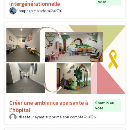
vote
intergénérationnelle
Compagnie Izadora
0
0
Créer une ambiance apaisante à
Soumis au
vote
l'hôpital
Utilisateur ayant supprimé son compte
0
6