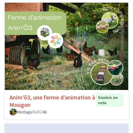
Anim’ô3, une ferme d’animation à
Soumis au
vote
Mougon
Montagu
2
46