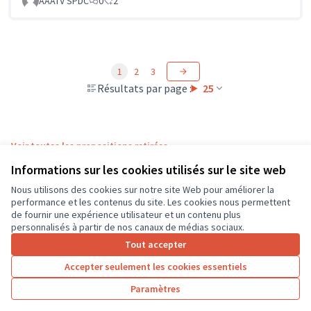
AAATV SPDC
0
2
1
2
3
Résultats par page :
25
Voir toutes les propositions retirées
Informations sur les cookies utilisés sur le site web
Nous utilisons des cookies sur notre site Web pour améliorer la
Conditions d'utilisation
performance et les contenus du site. Les cookies nous permettent
Paramètres des cookies
de fournir une expérience utilisateur et un contenu plus
CD37 sur X
CD37 sur Facebook
CD37 sur Instagram
CD37 sur YouTube
personnalisés à partir de nos canaux de médias sociaux.
(Lien externe)
(Lien externe)
(Lien externe)
(Lien externe)
Tout accepter
Accepter seulement les cookies essentiels
Licence Cre
(Lien extern
Paramètres
(Lien externe)
Site réalisé grâce au
logiciel libre Decidim
.
(Lien externe)