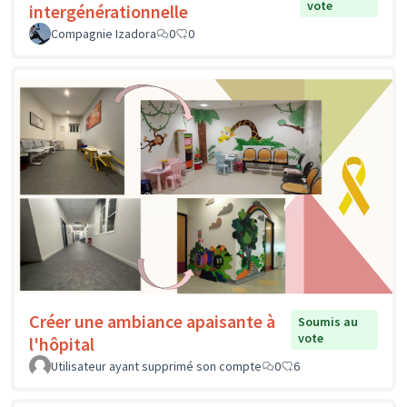
vote
intergénérationnelle
Compagnie Izadora
0
0
Créer une ambiance apaisante à
Soumis au
vote
l'hôpital
Utilisateur ayant supprimé son compte
0
6