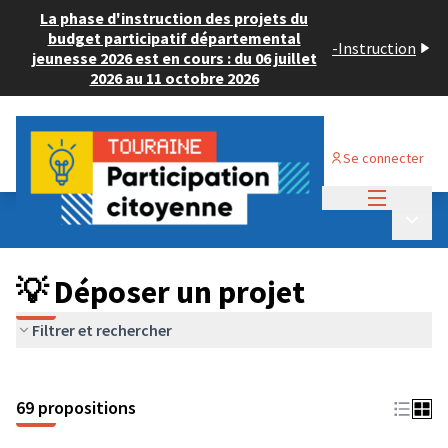
La phase d'instruction des projets du
budget participatif départemental
-
Instruction
jeunesse 2026 est en cours : du 06 juillet
2026 au 11 octobre 2026
Se connecter
Menu princi
Budget Participatif ADULTE 2024
/
Menu p
💡 Déposer un projet
💡 Déposer un projet
Filtrer et rechercher
69 propositions