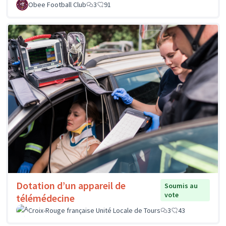
Obee Football Club
3
91
Dotation d’un appareil de
Soumis au
vote
télémédecine
Croix-Rouge française Unité Locale de Tours
3
43