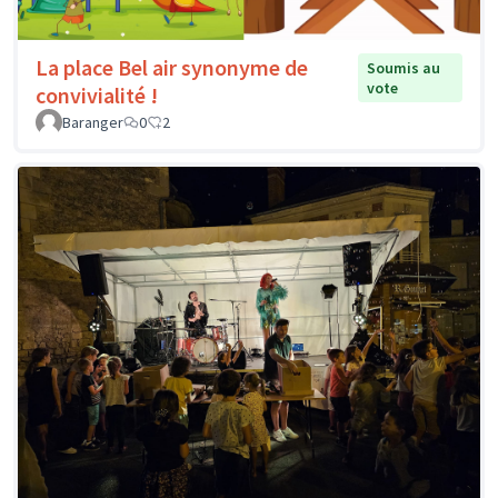
La place Bel air synonyme de
Soumis au
vote
convivialité !
Baranger
0
2