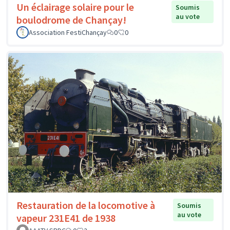
Un éclairage solaire pour le
Soumis
au vote
boulodrome de Chançay!
Association FestiChançay
0
0
Restauration de la locomotive à
Soumis
au vote
vapeur 231E41 de 1938