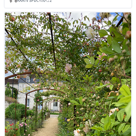
AAATV SPDC
0
2