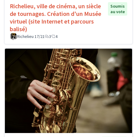
Richelieu, ville de cinéma, un siècle
Soumis
au vote
de tournages. Création d'un Musée
virtuel (site Internet et parcours
balisé)
Richelieu 17/21
3
4