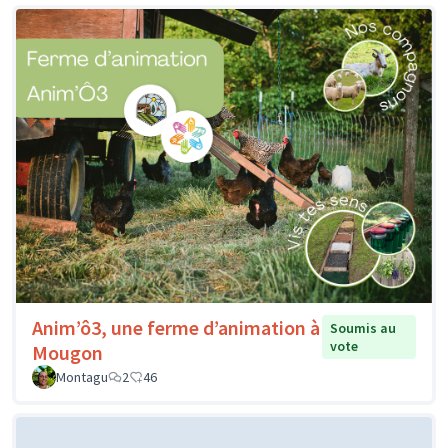
Anim’ô3, une ferme d’animation à
Soumis au
vote
Mougon
Montagu
2
46