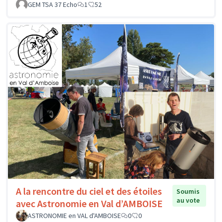
GEM TSA 37 Echo
1
52
A la rencontre du ciel et des étoiles
Soumis
au vote
avec Astronomie en Val d’AMBOISE
ASTRONOMIE en VAL d'AMBOISE
0
0