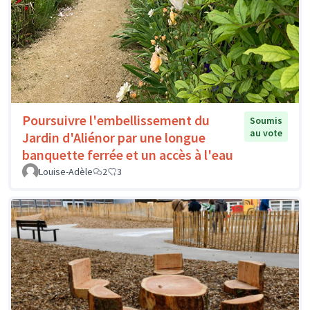
Poursuivre l'embellissement du
Soumis
au vote
Jardin d'Aliénor par une longue
banquette ferrée et un accès à l'eau
Louise-Adèle
2
3