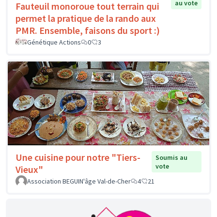
au vote
Fauteuil monoroue tout terrain qui
permet la pratique de la rando aux
PMR. Ensemble, faisons du sport :)
Génétique Actions
0
3
Une cuisine pour notre "Tiers-
Soumis au
vote
Vieux"
Association BEGUIN'âge Val-de-Cher
4
21