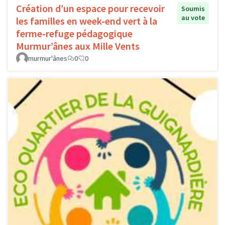
Création d’un espace pour recevoir
Soumis
au vote
les familles en week-end vert à la
ferme-refuge pédagogique
Murmur’ânes aux Mille Vents
murmur'ânes
0
0