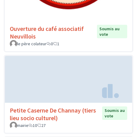
Ouverture du café associatif
Soumis au
vote
Neuvillois
le père colateur
0
1
Petite Caserne De Channay (tiers
Soumis au
vote
lieu socio culturel)
mairie
10
27