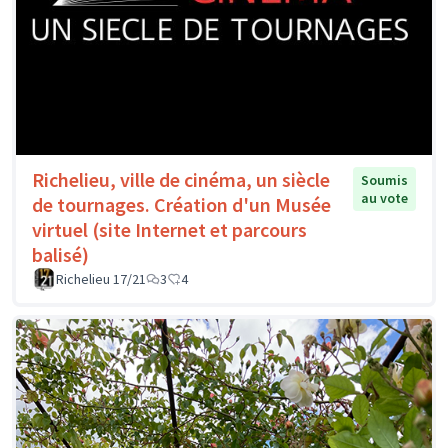
Richelieu, ville de cinéma, un siècle
Soumis
au vote
de tournages. Création d'un Musée
virtuel (site Internet et parcours
balisé)
Richelieu 17/21
3
4