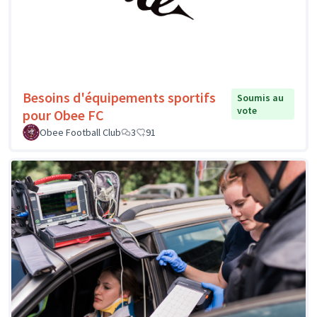
Besoins d'équipements sportifs
Soumis au
vote
pour Obee FC
Obee Football Club
3
91