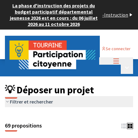
La phase d'instruction des projets du
budget participatif départemental
-
Instruction
jeunesse 2026 est en cours : du 06 juillet
2026 au 11 octobre 2026
Se connecter
Menu princi
Budget Participatif ADULTE 2024
/
Menu p
💡 Déposer un projet
💡 Déposer un projet
Filtrer et rechercher
69 propositions