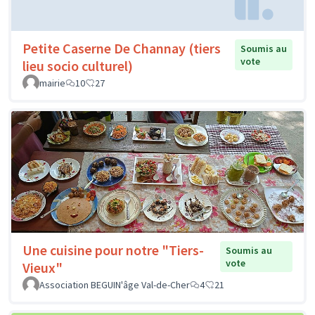
Petite Caserne De Channay (tiers
Soumis au
vote
lieu socio culturel)
mairie
10
27
Une cuisine pour notre "Tiers-
Soumis au
vote
Vieux"
Association BEGUIN'âge Val-de-Cher
4
21