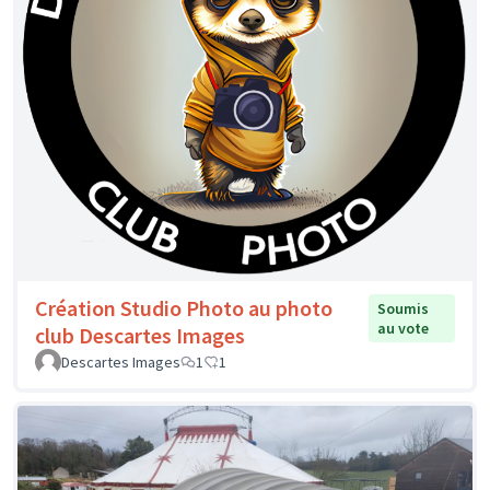
Création Studio Photo au photo
Soumis
au vote
club Descartes Images
Descartes Images
1
1