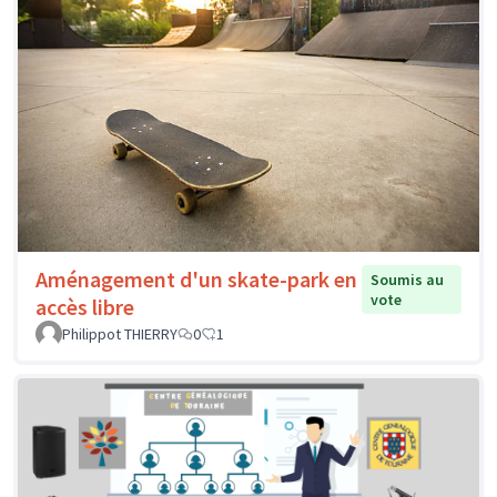
Aménagement d'un skate-park en
Soumis au
vote
accès libre
Philippot THIERRY
0
1