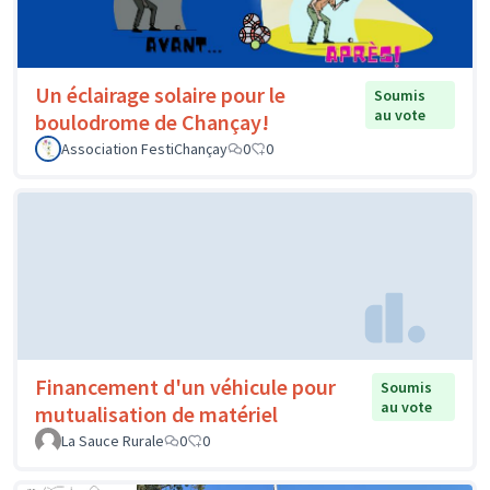
Un éclairage solaire pour le
Soumis
au vote
boulodrome de Chançay!
Association FestiChançay
0
0
Financement d'un véhicule pour
Soumis
au vote
mutualisation de matériel
La Sauce Rurale
0
0