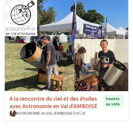
A la rencontre du ciel et des étoiles
Soumis
au vote
avec Astronomie en Val d’AMBOISE
ASTRONOMIE en VAL d'AMBOISE
0
0