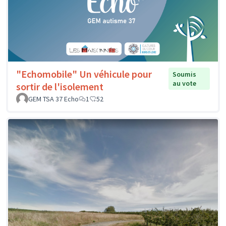
"Echomobile" Un véhicule pour
Soumis
au vote
sortir de l'isolement
GEM TSA 37 Echo
1
52