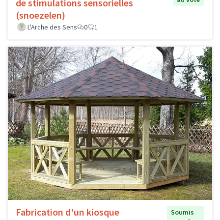
de stimulations sensorielles
(snoezelen)
L'Arche des Sens
0
1
Fabrication d'un kiosque
Soumis