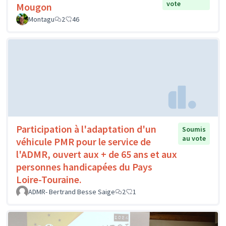
vote
Mougon
Montagu
2
46
Participation à l'adaptation d'un
Soumis
au vote
véhicule PMR pour le service de
l'ADMR, ouvert aux + de 65 ans et aux
personnes handicapées du Pays
Loire-Touraine.
ADMR- Bertrand Besse Saige
2
1