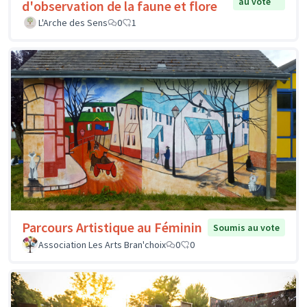
au vote
d'observation de la faune et flore
L'Arche des Sens
0
1
Parcours Artistique au Féminin
Soumis au vote
Association Les Arts Bran'choix
0
0