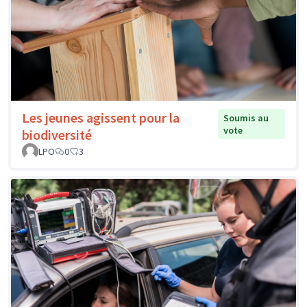
Les jeunes agissent pour la
Soumis au
vote
biodiversité
LPO
0
3