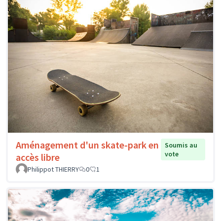
Aménagement d'un skate-park en
Soumis au
vote
accès libre
Philippot THIERRY
0
1