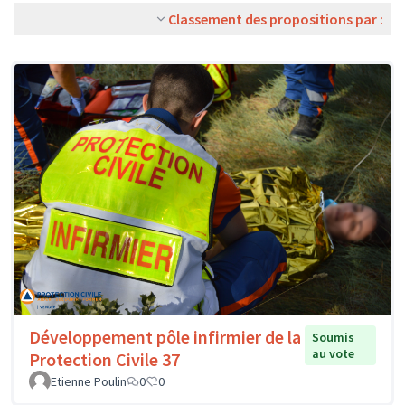
Classement des propositions par :
Développement pôle infirmier de la
Soumis
au vote
Protection Civile 37
Etienne Poulin
0
0