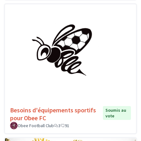
Besoins d'équipements sportifs
Soumis au
vote
pour Obee FC
Obee Football Club
3
91