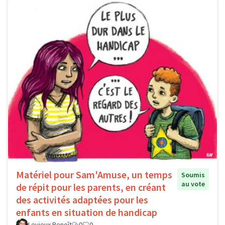
Matériel pour Sam'Amuse, un temps
Soumis
au vote
de répit pour les parents, en créant
des activités adaptées pour les
enfants en situation de handicap
Levieux Benoît
0
0