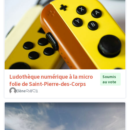
Ludothèque numérique à la micro
Soumis
au vote
folie de Saint-Pierre-des-Corps
Elène
0
1