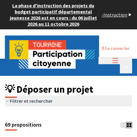
La phase d'instruction des projets du
budget participatif départemental
-
Instruction
jeunesse 2026 est en cours : du 06 juillet
2026 au 11 octobre 2026
Se connecter
Menu princi
Budget Participatif ADULTE 2024
/
Menu p
💡 Déposer un projet
💡 Déposer un projet
Filtrer et rechercher
69 propositions