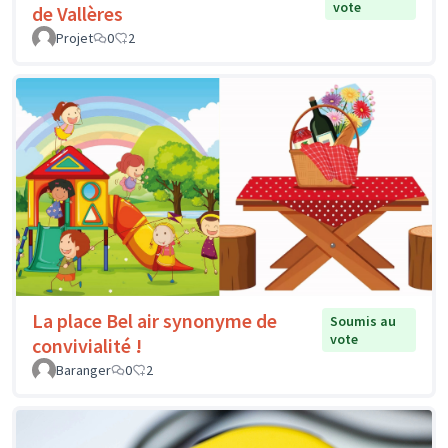
vote
de Vallères
Projet
0
2
La place Bel air synonyme de
Soumis au
vote
convivialité !
Baranger
0
2