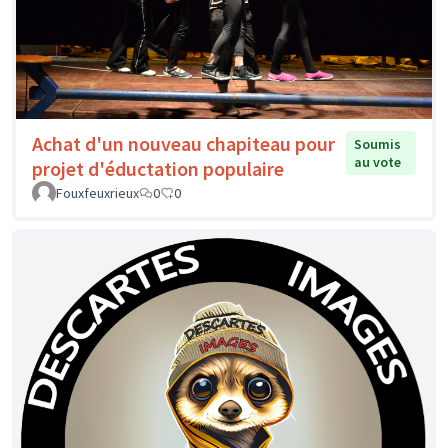
Achat d'un nouveau chapiteau pour
Soumis
au vote
projet d'éductation populaire
Fouxfeuxrieux
0
0