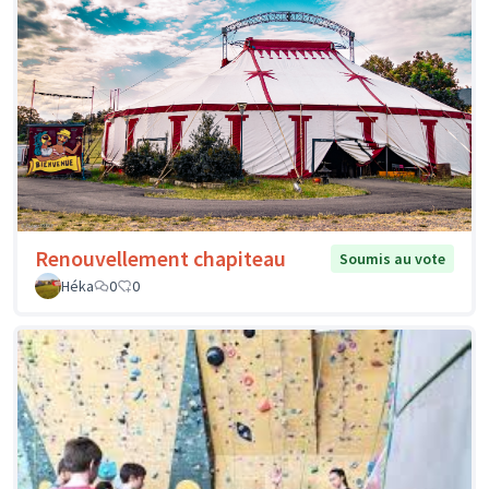
Renouvellement chapiteau
Soumis au vote
Héka
0
0