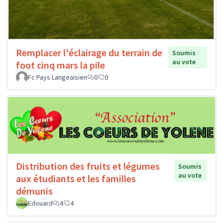
Remplacer l'éclairage du terrain de
Soumis
au vote
foot cinq mars la pile
Fc Pays Langeaisien
0
0
Distribution des fruits et légumes
Soumis
au vote
aux étudiants et les familles
démunis
Edouard
4
4