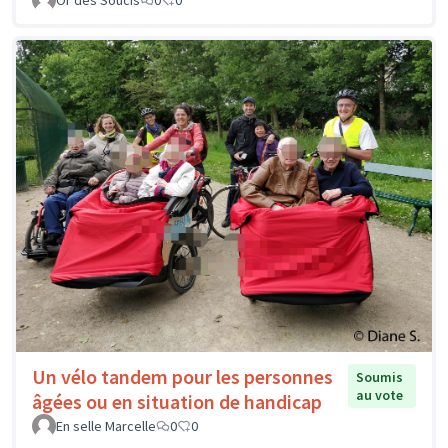
Un vélo tandem pour les personnes
Soumis
au vote
âgées ou en situation de handicap
En selle Marcelle
0
0