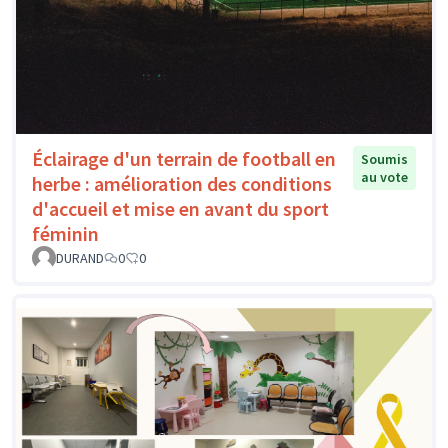
Éclairage d'un terrain de football en
Soumis
au vote
herbe : amélioration des conditions
d'accueil et mise en avant du sport
féminin
DURAND
0
0