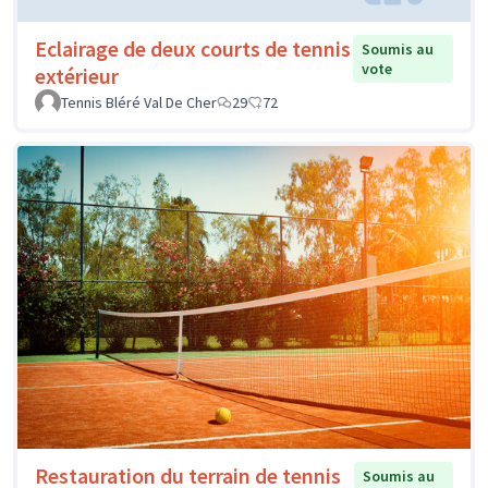
Eclairage de deux courts de tennis
Soumis au
vote
extérieur
Tennis Bléré Val De Cher
29
72
Restauration du terrain de tennis
Soumis au