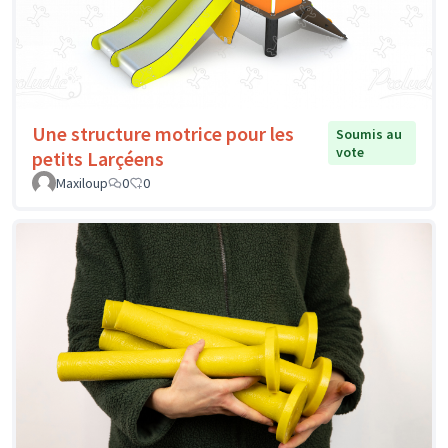
Une structure motrice pour les
Soumis au
vote
petits Larçéens
Maxiloup
0
0