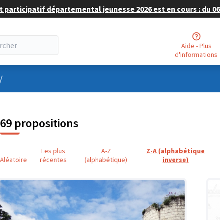
 participatif départemental jeunesse 2026 est en cours : du 06 
Aide - Plus
d'informations
nu utilisateur
/
69 propositions
Les plus
A-Z
Z-A (alphabétique
Aléatoire
récentes
(alphabétique)
inverse)