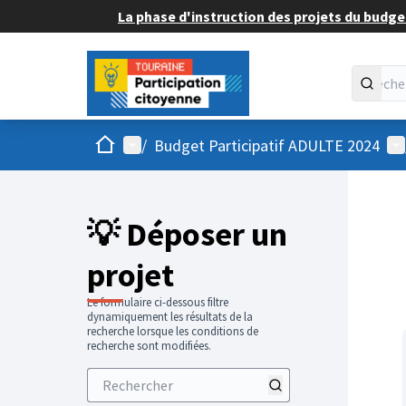
La phase d'instruction des projets du budget
Accueil
Menu principal
Me
/
Budget Participatif ADULTE 2024
💡 Déposer un
projet
Le formulaire ci-dessous filtre
dynamiquement les résultats de la
recherche lorsque les conditions de
recherche sont modifiées.