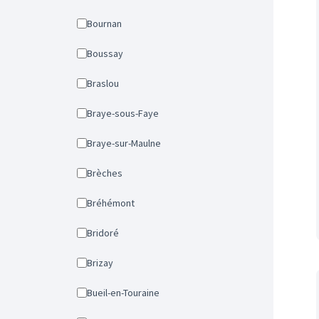
Bournan
Boussay
Braslou
Braye-sous-Faye
Braye-sur-Maulne
Brèches
Bréhémont
Bridoré
Brizay
Bueil-en-Touraine