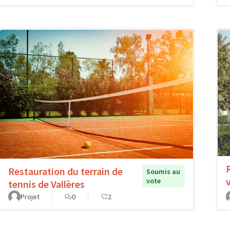
Restauration du terrain de
Soumis au
vote
tennis de Vallères
Projet
0
2