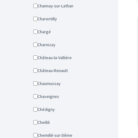
Channay-sur-Lathan
Charentilly
Chargé
Charnizay
Château-la-Vallière
Château-Renault
Chaumussay
Chaveignes
Chédigny
Cheillé
Chemillé-sur-Dême