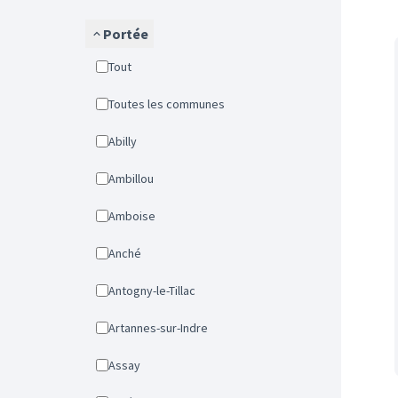
Portée
Tout
Toutes les communes
Abilly
Ambillou
Amboise
Anché
Antogny-le-Tillac
Artannes-sur-Indre
Assay