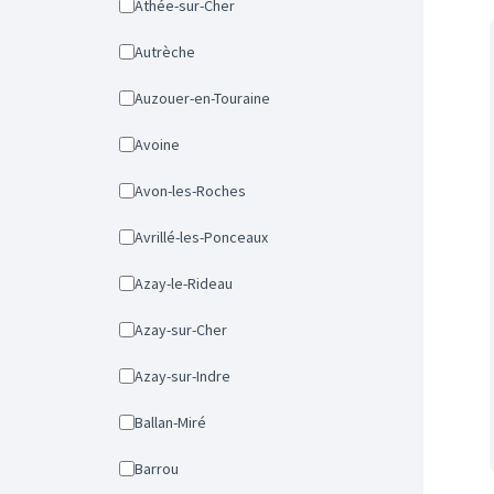
Athée-sur-Cher
Autrèche
Auzouer-en-Touraine
Avoine
Avon-les-Roches
Avrillé-les-Ponceaux
Azay-le-Rideau
Azay-sur-Cher
Azay-sur-Indre
Ballan-Miré
Barrou