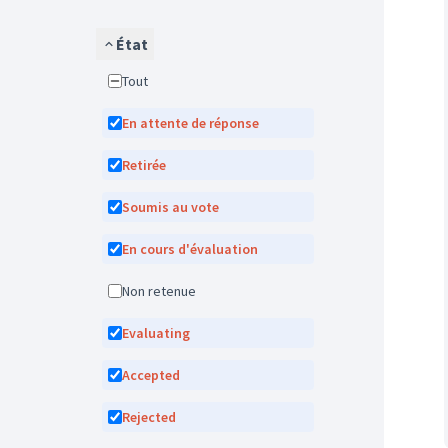
État
Tout
En attente de réponse
Retirée
Soumis au vote
En cours d'évaluation
Non retenue
Evaluating
Accepted
Rejected