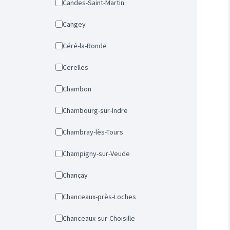
Candes-Saint-Martin
Cangey
Céré-la-Ronde
Cerelles
Chambon
Chambourg-sur-Indre
Chambray-lès-Tours
Champigny-sur-Veude
Chançay
Chanceaux-près-Loches
Chanceaux-sur-Choisille