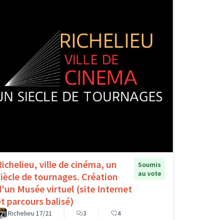
Richelieu, ville de cinéma, un
Soumis
au vote
siècle de tournages. Création
d'un Musée virtuel (site Internet
et parcours balisé)
Richelieu 17/21
3
4