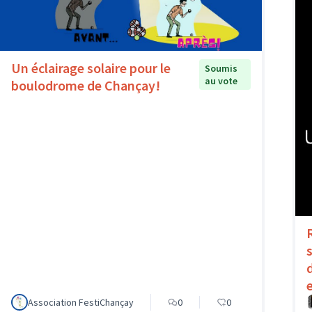
Un éclairage solaire pour le
Soumis
au vote
boulodrome de Chançay!
Association FestiChançay
0
0