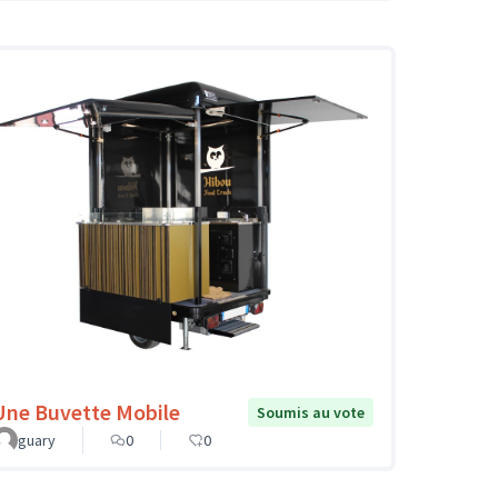
Une Buvette Mobile
Soumis au vote
guary
0
0