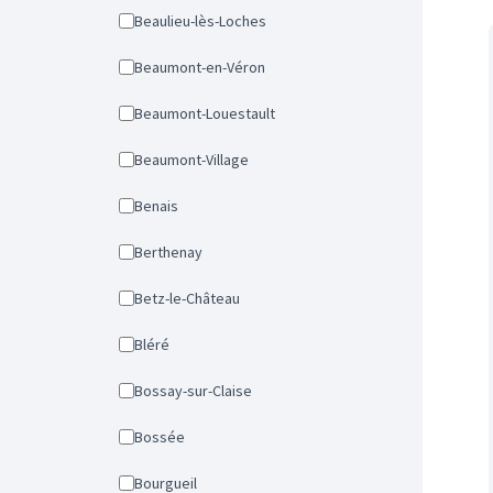
Beaulieu-lès-Loches
Beaumont-en-Véron
Beaumont-Louestault
Beaumont-Village
Benais
Berthenay
Betz-le-Château
Bléré
Bossay-sur-Claise
Bossée
Bourgueil