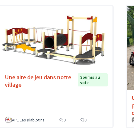
Une aire de jeu dans notre
Soumis au
vote
village
APE Les Diablotins
0
0