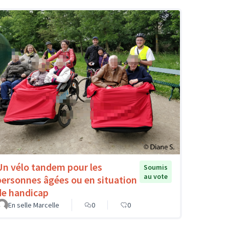
Un vélo tandem pour les
Soumis
au vote
personnes âgées ou en situation
de handicap
En selle Marcelle
0
0