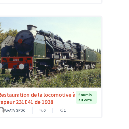
Restauration de la locomotive à
Soumis
au vote
vapeur 231E41 de 1938
AAATV SPDC
0
2