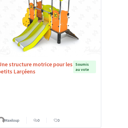
Une structure motrice pour les
Soumis
au vote
petits Larçéens
Maxiloup
0
0