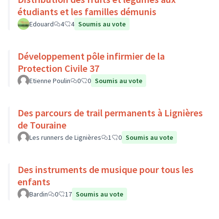
étudiants et les familles démunis
Edouard
4
4
Soumis au vote
Développement pôle infirmier de la
Protection Civile 37
Etienne Poulin
0
0
Soumis au vote
Des parcours de trail permanents à Lignières
de Touraine
Les runners de Lignières
1
0
Soumis au vote
Des instruments de musique pour tous les
enfants
Bardin
0
17
Soumis au vote