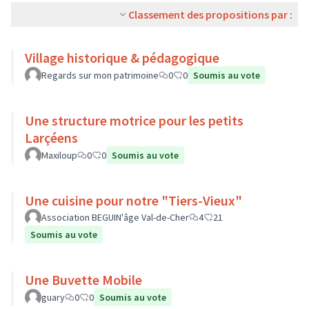
Classement des propositions par :
Village historique & pédagogique
Regards sur mon patrimoine
0
0
Soumis au vote
Une structure motrice pour les petits
Larçéens
Maxiloup
0
0
Soumis au vote
Une cuisine pour notre "Tiers-Vieux"
Association BEGUIN'âge Val-de-Cher
4
21
Soumis au vote
Une Buvette Mobile
guary
0
0
Soumis au vote