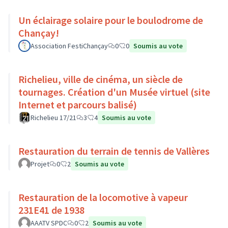
Un éclairage solaire pour le boulodrome de
Chançay!
Association FestiChançay
0
0
Soumis au vote
Richelieu, ville de cinéma, un siècle de
tournages. Création d'un Musée virtuel (site
Internet et parcours balisé)
Richelieu 17/21
3
4
Soumis au vote
Restauration du terrain de tennis de Vallères
Projet
0
2
Soumis au vote
Restauration de la locomotive à vapeur
231E41 de 1938
AAATV SPDC
0
2
Soumis au vote