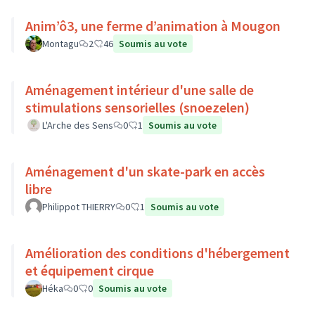
Anim’ô3, une ferme d’animation à Mougon
Montagu
2
46
Soumis au vote
Aménagement intérieur d'une salle de
stimulations sensorielles (snoezelen)
L'Arche des Sens
0
1
Soumis au vote
Aménagement d'un skate-park en accès
libre
Philippot THIERRY
0
1
Soumis au vote
Amélioration des conditions d'hébergement
et équipement cirque
Héka
0
0
Soumis au vote