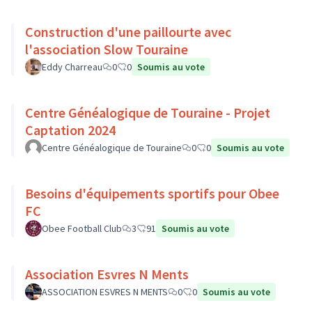
Construction d'une paillourte avec
l'association Slow Touraine
Eddy Charreau
0
0
Soumis au vote
Centre Généalogique de Touraine - Projet
Captation 2024
Centre Généalogique de Touraine
0
0
Soumis au vote
Besoins d'équipements sportifs pour Obee
FC
Obee Football Club
3
91
Soumis au vote
Association Esvres N Ments
ASSOCIATION ESVRES N MENTS
0
0
Soumis au vote