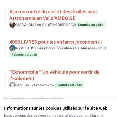
A la rencontre du ciel et des étoiles avec
Astronomie en Val d’AMBOISE
ASTRONOMIE en VAL d'AMBOISE
0
0
Soumis au vote
4000 LIVRES pour les enfants jocondiens !
ASSOCIATION - Agir Pour L'Éducation et la Jeunesse
0
1
Soumis au vote
"Echomobile" Un véhicule pour sortir de
l'isolement
GEM TSA 37 Echo
1
52
Soumis au vote
Voir toutes les propositions retirées
Informations sur les cookies utilisés sur le site web
Nous utilisons des cookies sur notre site Web pour améliorer la
Conditions d'utilisation