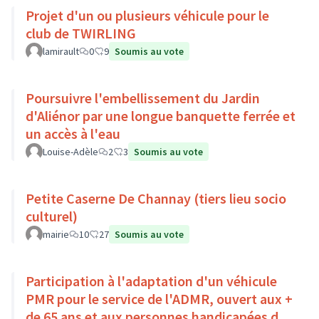
Projet d'un ou plusieurs véhicule pour le
club de TWIRLING
lamirault
0
9
Soumis au vote
Poursuivre l'embellissement du Jardin
d'Aliénor par une longue banquette ferrée et
un accès à l'eau
Louise-Adèle
2
3
Soumis au vote
Petite Caserne De Channay (tiers lieu socio
culturel)
mairie
10
27
Soumis au vote
Participation à l'adaptation d'un véhicule
PMR pour le service de l'ADMR, ouvert aux +
de 65 ans et aux personnes handicapées du