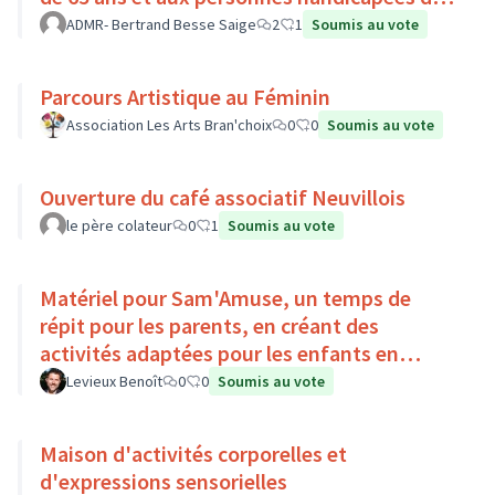
Pays Loire-Touraine.
ADMR- Bertrand Besse Saige
2
1
Soumis au vote
Parcours Artistique au Féminin
Association Les Arts Bran'choix
0
0
Soumis au vote
Ouverture du café associatif Neuvillois
le père colateur
0
1
Soumis au vote
Matériel pour Sam'Amuse, un temps de
répit pour les parents, en créant des
activités adaptées pour les enfants en
situation de handicap
Levieux Benoît
0
0
Soumis au vote
Maison d'activités corporelles et
d'expressions sensorielles