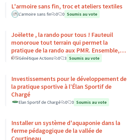
L'armoire sans fin, troc et ateliers textiles
L'armoire sans fin
0
0
Soumis au vote
Joëlette , la rando pour tous ! Fauteuil
monoroue tout terrain qui permet la
pratique de la rando aux PMR. Ensemble,
faisons du sport :)
Génétique Actions
0
3
Soumis au vote
Investissements pour le développement de
la pratique sportive à l’Élan Sportif de
Chargé
Elan Sportif de Chargé
0
0
Soumis au vote
Installer un système d'aquaponie dans la
ferme pédagogique de la vallée de
Courtineau