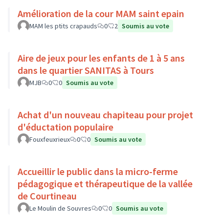
Amélioration de la cour MAM saint epain
MAM les ptits crapauds
0
2
Soumis au vote
Aire de jeux pour les enfants de 1 à 5 ans
dans le quartier SANITAS à Tours
MJB
0
0
Soumis au vote
Achat d'un nouveau chapiteau pour projet
d'éductation populaire
Fouxfeuxrieux
0
0
Soumis au vote
Accueillir le public dans la micro-ferme
pédagogique et thérapeutique de la vallée
de Courtineau
Le Moulin de Souvres
0
0
Soumis au vote