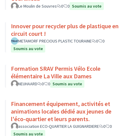
Le Moulin de Souvres
0
0
Soumis au vote
Innover pour recycler plus de plastique en
circuit court !
METAMORF PRECIOUS PLASTIC TOURAINE
0
0
Soumis au vote
Formation SRAV Permis Vélo Ecole
élémentaire La Ville aux Dames
NEUHAARD
0
0
Soumis au vote
Financement équipement, activités et
animations locales dédié aux jeunes de
l'éco-quartier et leurs parents.
association ECO-QUARTIER LA GUIGNARDIERE
0
0
Soumis au vote