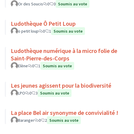
Or des Soucis
0
0
Soumis au vote
Ludothèque Ô Petit Loup
o petit loup
0
1
Soumis au vote
Ludothèque numérique à la micro folie de
Saint-Pierre-des-Corps
Elène
0
1
Soumis au vote
Les jeunes agissent pour la biodiversité
LPO
0
3
Soumis au vote
La place Bel air synonyme de convivialité !
Baranger
0
2
Soumis au vote