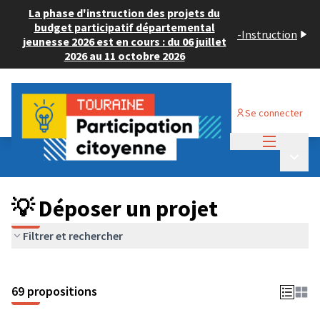
La phase d'instruction des projets du
budget participatif départemental
-
Instruction
jeunesse 2026 est en cours : du 06 juillet
2026 au 11 octobre 2026
Se connecter
Menu princi
Budget Participatif ADULTE 2024
/
Menu p
💡 Déposer un projet
💡 Déposer un projet
Filtrer et rechercher
69 propositions