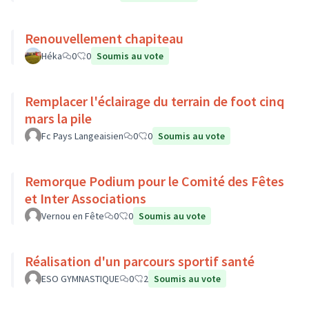
Renouvellement chapiteau
Héka
0
0
Soumis au vote
Remplacer l'éclairage du terrain de foot cinq
mars la pile
Fc Pays Langeaisien
0
0
Soumis au vote
Remorque Podium pour le Comité des Fêtes
et Inter Associations
Vernou en Fête
0
0
Soumis au vote
Réalisation d'un parcours sportif santé
ESO GYMNASTIQUE
0
2
Soumis au vote