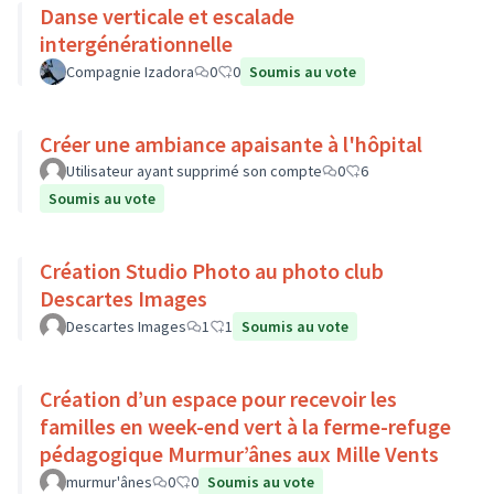
Danse verticale et escalade
intergénérationnelle
Compagnie Izadora
0
0
Soumis au vote
Créer une ambiance apaisante à l'hôpital
Utilisateur ayant supprimé son compte
0
6
Soumis au vote
Création Studio Photo au photo club
Descartes Images
Descartes Images
1
1
Soumis au vote
Création d’un espace pour recevoir les
familles en week-end vert à la ferme-refuge
pédagogique Murmur’ânes aux Mille Vents
murmur'ânes
0
0
Soumis au vote