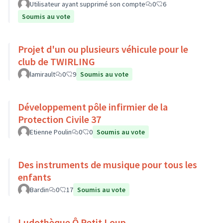
Utilisateur ayant supprimé son compte
0
6
Soumis au vote
Projet d'un ou plusieurs véhicule pour le
club de TWIRLING
lamirault
0
9
Soumis au vote
Développement pôle infirmier de la
Protection Civile 37
Etienne Poulin
0
0
Soumis au vote
Des instruments de musique pour tous les
enfants
Bardin
0
17
Soumis au vote
Ludothèque Ô Petit Loup