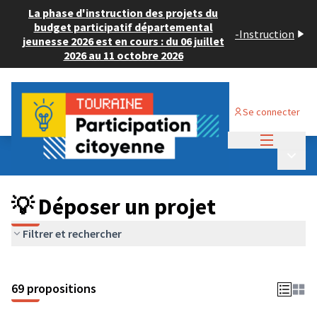
La phase d'instruction des projets du
budget participatif départemental
-
Instruction
jeunesse 2026 est en cours : du 06 juillet
2026 au 11 octobre 2026
Se connecter
Menu princi
Budget Participatif ADULTE 2024
/
Menu p
💡 Déposer un projet
💡 Déposer un projet
Filtrer et rechercher
69 propositions