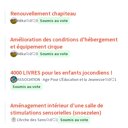
Renouvellement chapiteau
Héka
0
0
Soumis au vote
Amélioration des conditions d'hébergement
et équipement cirque
Héka
0
0
Soumis au vote
4000 LIVRES pour les enfants jocondiens !
ASSOCIATION - Agir Pour L'Éducation et la Jeunesse
0
1
Soumis au vote
Aménagement intérieur d'une salle de
stimulations sensorielles (snoezelen)
L'Arche des Sens
0
1
Soumis au vote