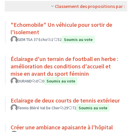
Classement des propositions par :
"Echomobile" Un véhicule pour sortir de
l'isolement
GEM TSA 37 Echo
1
52
Soumis au vote
Éclairage d'un terrain de football en herbe :
amélioration des conditions d'accueil et
mise en avant du sport féminin
DURAND
0
0
Soumis au vote
Eclairage de deux courts de tennis extérieur
Tennis Bléré Val De Cher
29
72
Soumis au vote
Créer une ambiance apaisante à l'hôpital