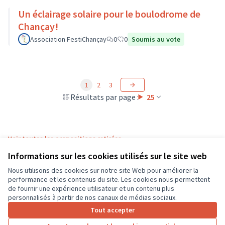
Un éclairage solaire pour le boulodrome de
Chançay!
Association FestiChançay
0
0
Soumis au vote
1
2
3
Résultats par page :
25
Voir toutes les propositions retirées
Informations sur les cookies utilisés sur le site web
Nous utilisons des cookies sur notre site Web pour améliorer la
Conditions d'utilisation
performance et les contenus du site. Les cookies nous permettent
Paramètres des cookies
de fournir une expérience utilisateur et un contenu plus
CD37 sur X
CD37 sur Facebook
CD37 sur Instagram
CD37 sur YouTube
personnalisés à partir de nos canaux de médias sociaux.
(Lien externe)
(Lien externe)
(Lien externe)
(Lien externe)
Tout accepter