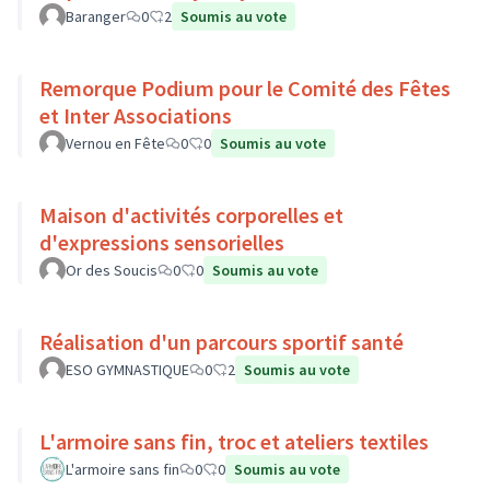
Baranger
0
2
Soumis au vote
Remorque Podium pour le Comité des Fêtes
et Inter Associations
Vernou en Fête
0
0
Soumis au vote
Maison d'activités corporelles et
d'expressions sensorielles
Or des Soucis
0
0
Soumis au vote
Réalisation d'un parcours sportif santé
ESO GYMNASTIQUE
0
2
Soumis au vote
L'armoire sans fin, troc et ateliers textiles
L'armoire sans fin
0
0
Soumis au vote