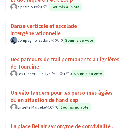
o petit loup
0
1
Soumis au vote
Danse verticale et escalade
intergénérationnelle
Compagnie Izadora
0
0
Soumis au vote
Des parcours de trail permanents à Lignières
de Touraine
Les runners de Lignières
1
0
Soumis au vote
Un vélo tandem pour les personnes âgées
ou en situation de handicap
En selle Marcelle
0
0
Soumis au vote
La place Bel air synonyme de convivialité !