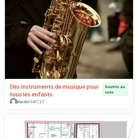
Des instruments de musique pour
Soumis au
vote
tous les enfants
Bardin
0
17