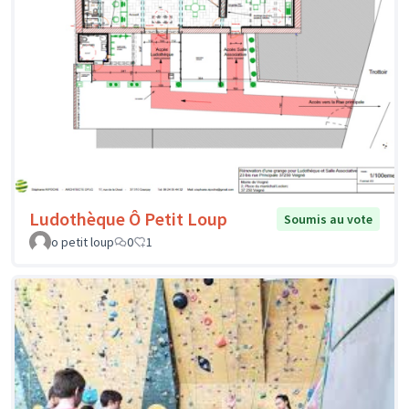
Ludothèque Ô Petit Loup
Soumis au vote
o petit loup
0
1