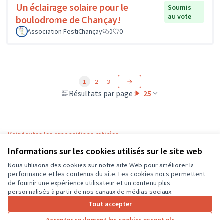
Un éclairage solaire pour le
Soumis
au vote
boulodrome de Chançay!
Association FestiChançay
0
0
1
2
3
Résultats par page :
25
Voir toutes les propositions retirées
Informations sur les cookies utilisés sur le site web
Nous utilisons des cookies sur notre site Web pour améliorer la
Conditions d'utilisation
performance et les contenus du site. Les cookies nous permettent
Paramètres des cookies
de fournir une expérience utilisateur et un contenu plus
CD37 sur X
CD37 sur Facebook
CD37 sur Instagram
CD37 sur YouTube
personnalisés à partir de nos canaux de médias sociaux.
(Lien externe)
(Lien externe)
(Lien externe)
(Lien externe)
Tout accepter
Accepter seulement les cookies essentiels