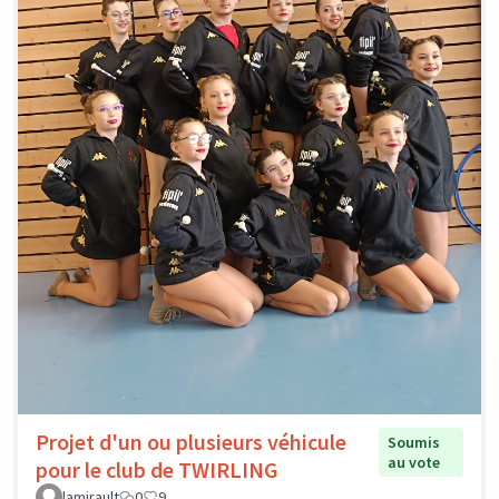
Projet d'un ou plusieurs véhicule
Soumis
au vote
pour le club de TWIRLING
lamirault
0
9