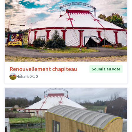
Renouvellement chapiteau
Soumis au vote
Héka
0
0