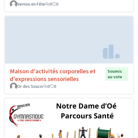
Vernou en Fête
0
0
Maison d'activités corporelles et
Soumis
au vote
d'expressions sensorielles
Or des Soucis
0
0