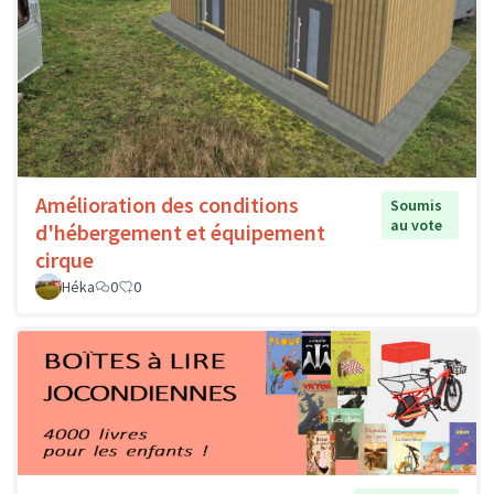
Amélioration des conditions
Soumis
au vote
d'hébergement et équipement
cirque
Héka
0
0