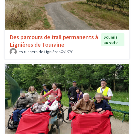
Des parcours de trail permanents à
Soumis
au vote
Lignières de Touraine
Les runners de Lignières
1
0