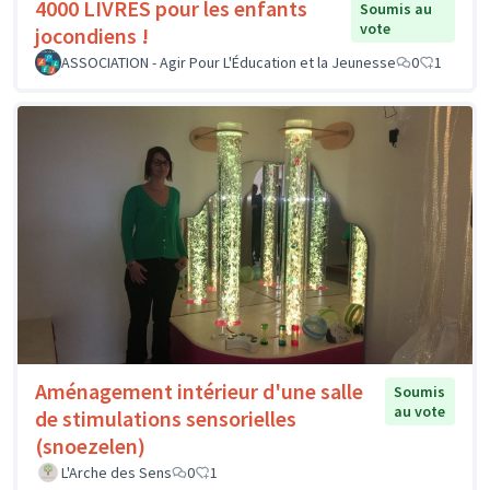
4000 LIVRES pour les enfants
Soumis au
vote
jocondiens !
ASSOCIATION - Agir Pour L'Éducation et la Jeunesse
0
1
Aménagement intérieur d'une salle
Soumis
au vote
de stimulations sensorielles
(snoezelen)
L'Arche des Sens
0
1