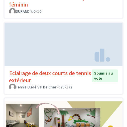
féminin
DURAND
0
0
Eclairage de deux courts de tennis
Soumis au
vote
extérieur
Tennis Bléré Val De Cher
29
72