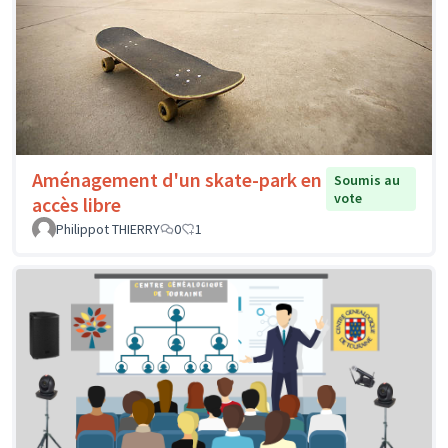
Aménagement d'un skate-park en
Soumis au
vote
accès libre
Philippot THIERRY
0
1