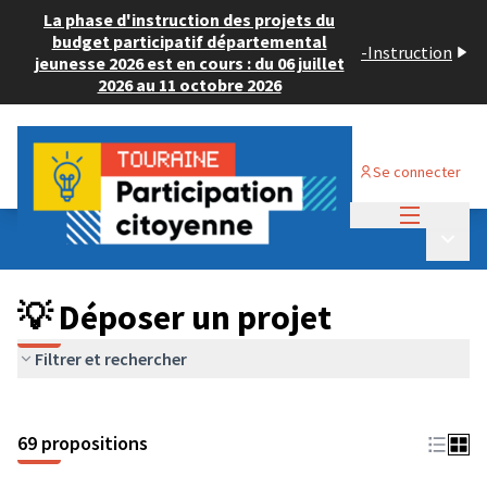
La phase d'instruction des projets du
budget participatif départemental
-
Instruction
jeunesse 2026 est en cours : du 06 juillet
2026 au 11 octobre 2026
Se connecter
Menu princi
Budget Participatif ADULTE 2024
/
Menu p
💡 Déposer un projet
💡 Déposer un projet
Filtrer et rechercher
69 propositions