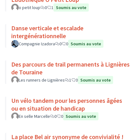
o petit loup
0
1
Soumis au vote
Danse verticale et escalade
intergénérationnelle
Compagnie Izadora
0
0
Soumis au vote
Des parcours de trail permanents à Lignières
de Touraine
Les runners de Lignières
1
0
Soumis au vote
Un vélo tandem pour les personnes âgées
ou en situation de handicap
En selle Marcelle
0
0
Soumis au vote
La place Bel air synonyme de convivialité !