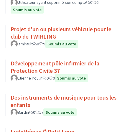
Utilisateur ayant supprimé son compte
0
6
Soumis au vote
Projet d'un ou plusieurs véhicule pour le
club de TWIRLING
lamirault
0
9
Soumis au vote
Développement pôle infirmier de la
Protection Civile 37
Etienne Poulin
0
0
Soumis au vote
Des instruments de musique pour tous les
enfants
Bardin
0
17
Soumis au vote
Ludothèque Ô Petit Loup