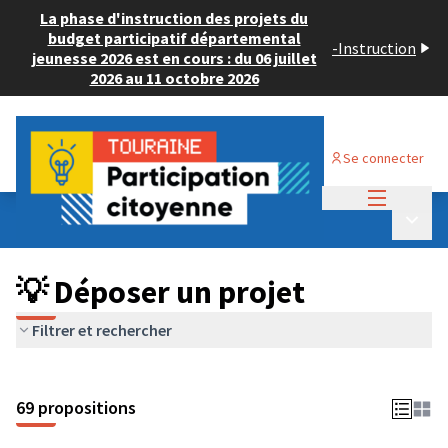
La phase d'instruction des projets du
budget participatif départemental
-
Instruction
jeunesse 2026 est en cours : du 06 juillet
2026 au 11 octobre 2026
Se connecter
Menu princi
Budget Participatif ADULTE 2024
/
Menu p
💡 Déposer un projet
💡 Déposer un projet
Filtrer et rechercher
69 propositions