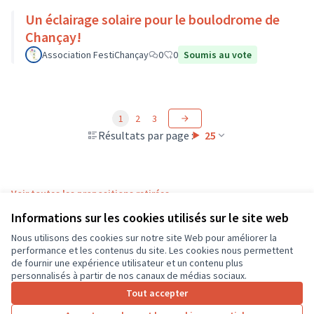
Un éclairage solaire pour le boulodrome de
Chançay!
Association FestiChançay
0
0
Soumis au vote
1
2
3
Résultats par page :
25
Voir toutes les propositions retirées
Informations sur les cookies utilisés sur le site web
Nous utilisons des cookies sur notre site Web pour améliorer la
Conditions d'utilisation
performance et les contenus du site. Les cookies nous permettent
Paramètres des cookies
de fournir une expérience utilisateur et un contenu plus
CD37 sur X
CD37 sur Facebook
CD37 sur Instagram
CD37 sur YouTube
personnalisés à partir de nos canaux de médias sociaux.
(Lien externe)
(Lien externe)
(Lien externe)
(Lien externe)
Tout accepter