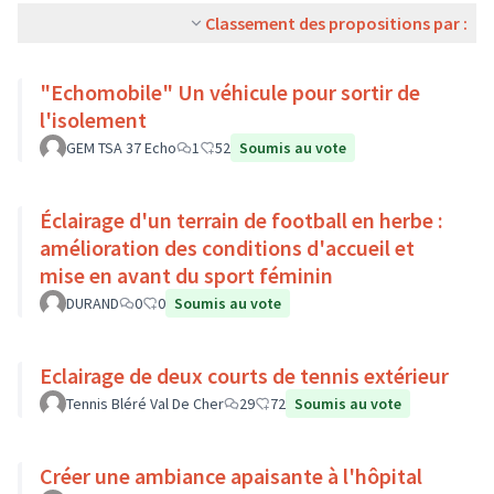
Classement des propositions par :
"Echomobile" Un véhicule pour sortir de
l'isolement
GEM TSA 37 Echo
1
52
Soumis au vote
Éclairage d'un terrain de football en herbe :
amélioration des conditions d'accueil et
mise en avant du sport féminin
DURAND
0
0
Soumis au vote
Eclairage de deux courts de tennis extérieur
Tennis Bléré Val De Cher
29
72
Soumis au vote
Créer une ambiance apaisante à l'hôpital