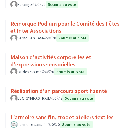
Baranger
0
2
Soumis au vote
Remorque Podium pour le Comité des Fêtes
et Inter Associations
Vernou en Fête
0
0
Soumis au vote
Maison d'activités corporelles et
d'expressions sensorielles
Or des Soucis
0
0
Soumis au vote
Réalisation d'un parcours sportif santé
ESO GYMNASTIQUE
0
2
Soumis au vote
L'armoire sans fin, troc et ateliers textiles
L'armoire sans fin
0
0
Soumis au vote