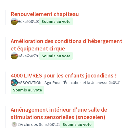
Renouvellement chapiteau
Héka
0
0
Soumis au vote
Amélioration des conditions d'hébergement
et équipement cirque
Héka
0
0
Soumis au vote
4000 LIVRES pour les enfants jocondiens !
ASSOCIATION - Agir Pour L'Éducation et la Jeunesse
0
1
Soumis au vote
Aménagement intérieur d'une salle de
stimulations sensorielles (snoezelen)
L'Arche des Sens
0
1
Soumis au vote