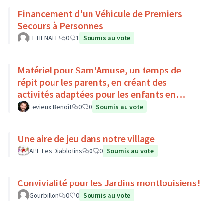
Financement d'un Véhicule de Premiers
Secours à Personnes
LE HENAFF
0
1
Soumis au vote
Matériel pour Sam'Amuse, un temps de
répit pour les parents, en créant des
activités adaptées pour les enfants en
situation de handicap
Levieux Benoît
0
0
Soumis au vote
Une aire de jeu dans notre village
APE Les Diablotins
0
0
Soumis au vote
Convivialité pour les Jardins montlouisiens!
Gourbillon
0
0
Soumis au vote