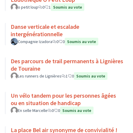
o petit loup
0
1
Soumis au vote
Danse verticale et escalade
intergénérationnelle
Compagnie Izadora
0
0
Soumis au vote
Des parcours de trail permanents à Lignières
de Touraine
Les runners de Lignières
1
0
Soumis au vote
Un vélo tandem pour les personnes âgées
ou en situation de handicap
En selle Marcelle
0
0
Soumis au vote
La place Bel air synonyme de convivialité !