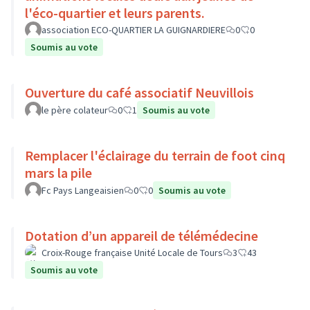
l'éco-quartier et leurs parents.
association ECO-QUARTIER LA GUIGNARDIERE
0
0
Soumis au vote
Ouverture du café associatif Neuvillois
le père colateur
0
1
Soumis au vote
Remplacer l'éclairage du terrain de foot cinq
mars la pile
Fc Pays Langeaisien
0
0
Soumis au vote
Dotation d’un appareil de télémédecine
Croix-Rouge française Unité Locale de Tours
3
43
Soumis au vote