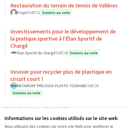
Restauration du terrain de tennis de Vallères
Projet
0
2
Soumis au vote
Investissements pour le développement de
la pratique sportive à l’Élan Sportif de
Chargé
Elan Sportif de Chargé
0
0
Soumis au vote
Innover pour recycler plus de plastique en
circuit court !
METAMORF PRECIOUS PLASTIC TOURAINE
0
0
Soumis au vote
Voir toutes les propositions retirées
Informations sur les cookies utilisés sur le site web
Nous utilisons des cookies sur notre site Web pour améliorer la
Conditions d'utilisation