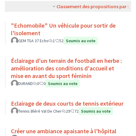
Classement des propositions par :
"Echomobile" Un véhicule pour sortir de
l'isolement
GEM TSA 37 Echo
1
52
Soumis au vote
Éclairage d'un terrain de football en herbe :
amélioration des conditions d'accueil et
mise en avant du sport féminin
DURAND
0
0
Soumis au vote
Eclairage de deux courts de tennis extérieur
Tennis Bléré Val De Cher
29
72
Soumis au vote
Créer une ambiance apaisante à l'hôpital