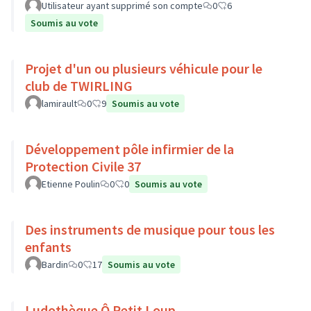
Utilisateur ayant supprimé son compte
0
6
Soumis au vote
Projet d'un ou plusieurs véhicule pour le
club de TWIRLING
lamirault
0
9
Soumis au vote
Développement pôle infirmier de la
Protection Civile 37
Etienne Poulin
0
0
Soumis au vote
Des instruments de musique pour tous les
enfants
Bardin
0
17
Soumis au vote
Ludothèque Ô Petit Loup