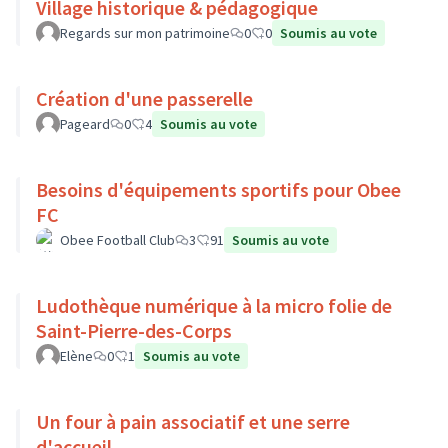
Village historique & pédagogique
Regards sur mon patrimoine
0
0
Soumis au vote
Création d'une passerelle
Pageard
0
4
Soumis au vote
Besoins d'équipements sportifs pour Obee
FC
Obee Football Club
3
91
Soumis au vote
Ludothèque numérique à la micro folie de
Saint-Pierre-des-Corps
Elène
0
1
Soumis au vote
Un four à pain associatif et une serre
d'accueil