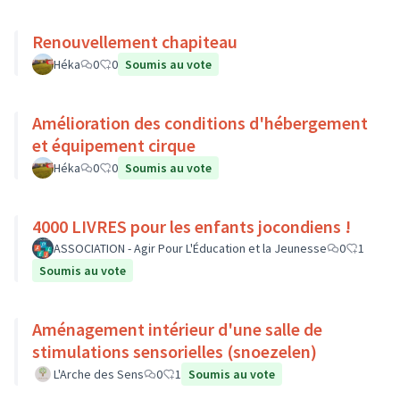
Renouvellement chapiteau
Héka
0
0
Soumis au vote
Amélioration des conditions d'hébergement
et équipement cirque
Héka
0
0
Soumis au vote
4000 LIVRES pour les enfants jocondiens !
ASSOCIATION - Agir Pour L'Éducation et la Jeunesse
0
1
Soumis au vote
Aménagement intérieur d'une salle de
stimulations sensorielles (snoezelen)
L'Arche des Sens
0
1
Soumis au vote