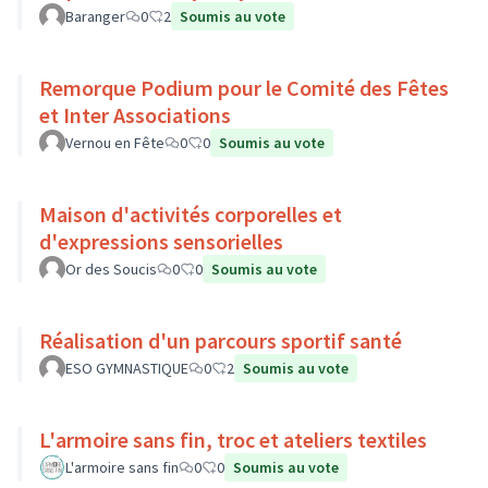
Baranger
0
2
Soumis au vote
Remorque Podium pour le Comité des Fêtes
et Inter Associations
Vernou en Fête
0
0
Soumis au vote
Maison d'activités corporelles et
d'expressions sensorielles
Or des Soucis
0
0
Soumis au vote
Réalisation d'un parcours sportif santé
ESO GYMNASTIQUE
0
2
Soumis au vote
L'armoire sans fin, troc et ateliers textiles
L'armoire sans fin
0
0
Soumis au vote