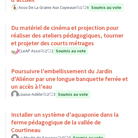
Asso De La Graine Aux Copeaux
1
6
Soumis au vote
Du matériel de cinéma et projection pour
réaliser des ateliers pédagogiques, tourner
et projeter des courts métrages
CLeAP Asso
2
2
Soumis au vote
Poursuivre l'embellissement du Jardin
d'Aliénor par une longue banquette ferrée et
un accès à l'eau
Louise-Adèle
2
3
Soumis au vote
Installer un système d'aquaponie dans la
ferme pédagogique de la vallée de
Courtineau
Le Moulin de Souvres
0
0
Soumis au vote