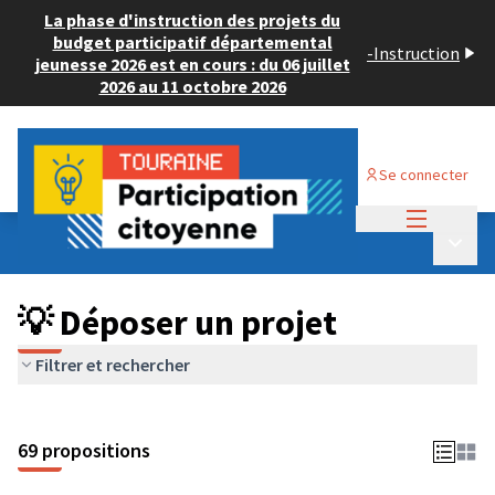
La phase d'instruction des projets du
budget participatif départemental
-
Instruction
jeunesse 2026 est en cours : du 06 juillet
2026 au 11 octobre 2026
Se connecter
Menu princi
Budget Participatif ADULTE 2024
/
Menu p
💡 Déposer un projet
💡 Déposer un projet
Filtrer et rechercher
69 propositions