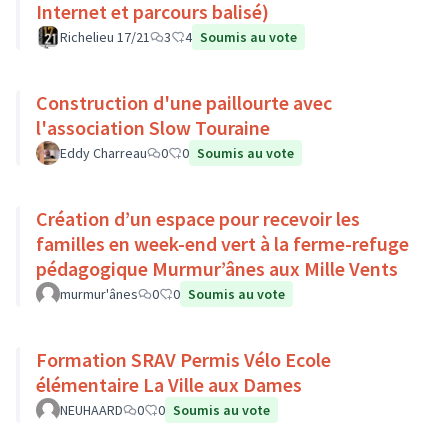
Internet et parcours balisé)
Richelieu 17/21
3
4
Soumis au vote
Construction d'une paillourte avec
l'association Slow Touraine
Eddy Charreau
0
0
Soumis au vote
Création d’un espace pour recevoir les
familles en week-end vert à la ferme-refuge
pédagogique Murmur’ânes aux Mille Vents
murmur'ânes
0
0
Soumis au vote
Formation SRAV Permis Vélo Ecole
élémentaire La Ville aux Dames
NEUHAARD
0
0
Soumis au vote