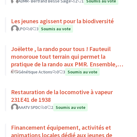
Pays Loire-Touraine.
ADMR- Bertrand Besse Saige
2
1
Soumis au vote
Les jeunes agissent pour la biodiversité
LPO
0
3
Soumis au vote
Joëlette , la rando pour tous ! Fauteuil
monoroue tout terrain qui permet la
pratique de la rando aux PMR. Ensemble,
faisons du sport :)
Génétique Actions
0
3
Soumis au vote
Restauration de la locomotive à vapeur
231E41 de 1938
AAATV SPDC
0
2
Soumis au vote
Financement équipement, activités et
animations locales dédié aux jeunes de