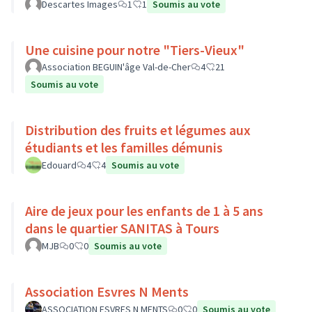
Descartes Images
1
1
Soumis au vote
Une cuisine pour notre "Tiers-Vieux"
Association BEGUIN'âge Val-de-Cher
4
21
Soumis au vote
Distribution des fruits et légumes aux
étudiants et les familles démunis
Edouard
4
4
Soumis au vote
Aire de jeux pour les enfants de 1 à 5 ans
dans le quartier SANITAS à Tours
MJB
0
0
Soumis au vote
Association Esvres N Ments
ASSOCIATION ESVRES N MENTS
0
0
Soumis au vote