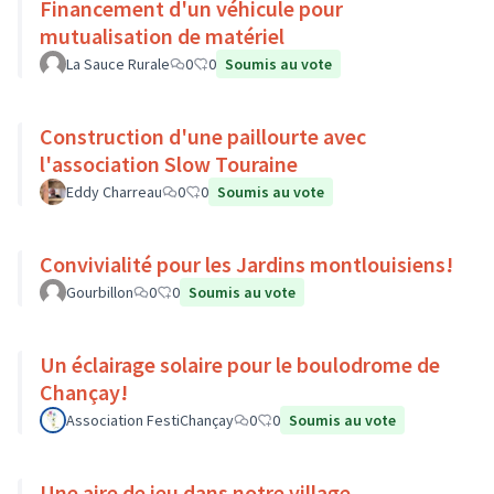
Financement d'un véhicule pour
mutualisation de matériel
La Sauce Rurale
0
0
Soumis au vote
Construction d'une paillourte avec
l'association Slow Touraine
Eddy Charreau
0
0
Soumis au vote
Convivialité pour les Jardins montlouisiens!
Gourbillon
0
0
Soumis au vote
Un éclairage solaire pour le boulodrome de
Chançay!
Association FestiChançay
0
0
Soumis au vote
Une aire de jeu dans notre village