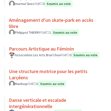
murmur'ânes
0
0
Soumis au vote
Aménagement d'un skate-park en accès
libre
Philippot THIERRY
0
1
Soumis au vote
Parcours Artistique au Féminin
Association Les Arts Bran'choix
0
0
Soumis au vote
Une structure motrice pour les petits
Larçéens
Maxiloup
0
0
Soumis au vote
Danse verticale et escalade
intergénérationnelle