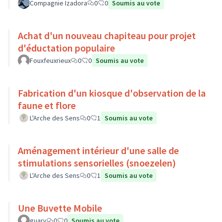
Compagnie Izadora
0
0
Soumis au vote
Achat d'un nouveau chapiteau pour projet
d'éductation populaire
Fouxfeuxrieux
0
0
Soumis au vote
Fabrication d'un kiosque d'observation de la
faune et flore
L'Arche des Sens
0
1
Soumis au vote
Aménagement intérieur d'une salle de
stimulations sensorielles (snoezelen)
L'Arche des Sens
0
1
Soumis au vote
Une Buvette Mobile
guary
0
0
Soumis au vote