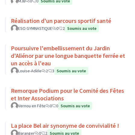
MJB
0
0
Soumis au vote
Réalisation d'un parcours sportif santé
ESO GYMNASTIQUE
0
2
Soumis au vote
Poursuivre l'embellissement du Jardin
d'Aliénor par une longue banquette ferrée et
un accès à l'eau
Louise-Adèle
2
3
Soumis au vote
Remorque Podium pour le Comité des Fêtes
et Inter Associations
Vernou en Fête
0
0
Soumis au vote
La place Bel air synonyme de convivialité !
Baranger
0
2
Soumis au vote