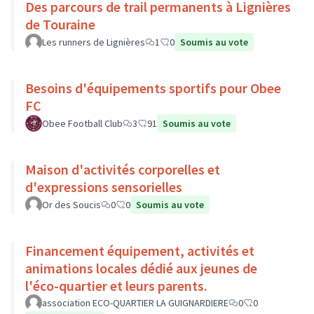
Des parcours de trail permanents à Lignières
de Touraine
Les runners de Lignières
1
0
Soumis au vote
Besoins d'équipements sportifs pour Obee
FC
Obee Football Club
3
91
Soumis au vote
Maison d'activités corporelles et
d'expressions sensorielles
Or des Soucis
0
0
Soumis au vote
Financement équipement, activités et
animations locales dédié aux jeunes de
l'éco-quartier et leurs parents.
association ECO-QUARTIER LA GUIGNARDIERE
0
0