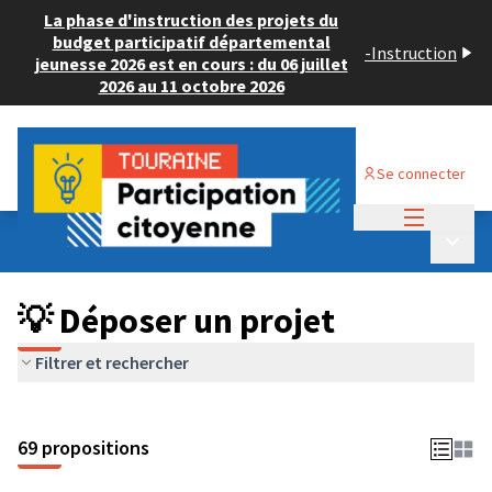
La phase d'instruction des projets du
budget participatif départemental
-
Instruction
jeunesse 2026 est en cours : du 06 juillet
2026 au 11 octobre 2026
Se connecter
Menu princi
Budget Participatif ADULTE 2024
/
Menu p
💡 Déposer un projet
💡 Déposer un projet
Filtrer et rechercher
69 propositions