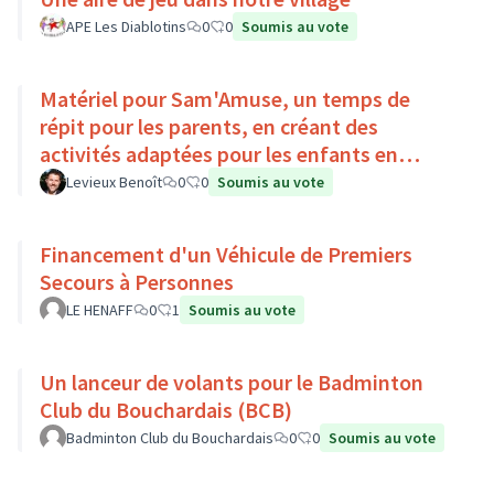
APE Les Diablotins
0
0
Soumis au vote
Matériel pour Sam'Amuse, un temps de
répit pour les parents, en créant des
activités adaptées pour les enfants en
situation de handicap
Levieux Benoît
0
0
Soumis au vote
Financement d'un Véhicule de Premiers
Secours à Personnes
LE HENAFF
0
1
Soumis au vote
Un lanceur de volants pour le Badminton
Club du Bouchardais (BCB)
Badminton Club du Bouchardais
0
0
Soumis au vote