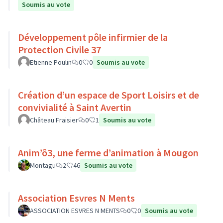
Soumis au vote
Développement pôle infirmier de la
Protection Civile 37
Etienne Poulin
0
0
Soumis au vote
Création d’un espace de Sport Loisirs et de
convivialité à Saint Avertin
Château Fraisier
0
1
Soumis au vote
Anim’ô3, une ferme d’animation à Mougon
Montagu
2
46
Soumis au vote
Association Esvres N Ments
ASSOCIATION ESVRES N MENTS
0
0
Soumis au vote