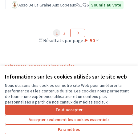
Asso De La Graine Aux Copeaux
1
6
Soumis au vote
1
2
Résultats par page :
50
Voir toutes les propositions retirées
Informations sur les cookies utilisés sur le site web
Nous utilisons des cookies sur notre site Web pour améliorer la
Conditions d'utilisation
performance et les contenus du site. Les cookies nous permettent
Paramètres des cookies
de fournir une expérience utilisateur et un contenu plus
CD37 sur X
CD37 sur Facebook
CD37 sur Instagram
CD37 sur YouTube
personnalisés à partir de nos canaux de médias sociaux.
(Lien externe)
(Lien externe)
(Lien externe)
(Lien externe)
Tout accepter
Accepter seulement les cookies essentiels
Licence Cre
(Lien extern
Paramètres
(Lien externe)
Site réalisé grâce au
logiciel libre Decidim
.
(Lien externe)