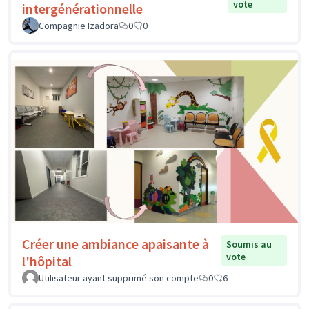
vote
intergénérationnelle
Compagnie Izadora
0
0
Créer une ambiance apaisante à
Soumis au
vote
l'hôpital
Utilisateur ayant supprimé son compte
0
6