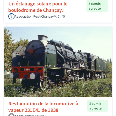
Un éclairage solaire pour le
Soumis
au vote
boulodrome de Chançay!
Association FestiChançay
0
0
Restauration de la locomotive à
Soumis
au vote
vapeur 231E41 de 1938