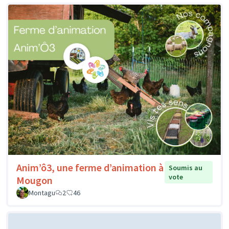
Anim’ô3, une ferme d’animation à
Soumis au
vote
Mougon
Montagu
2
46