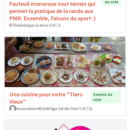
au vote
Fauteuil monoroue tout terrain qui
permet la pratique de la rando aux
PMR. Ensemble, faisons du sport :)
Génétique Actions
0
3
Une cuisine pour notre "Tiers-
Soumis au
vote
Vieux"
Association BEGUIN'âge Val-de-Cher
4
21