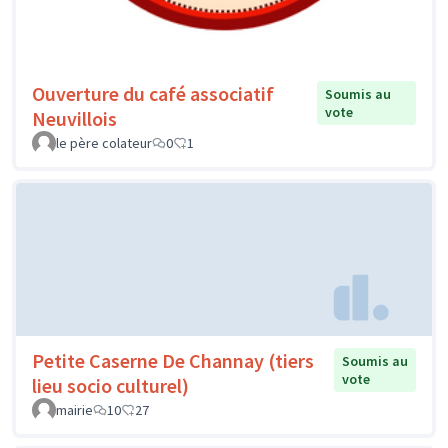
Ouverture du café associatif
Soumis au
vote
Neuvillois
le père colateur
0
1
Petite Caserne De Channay (tiers
Soumis au
vote
lieu socio culturel)
mairie
10
27