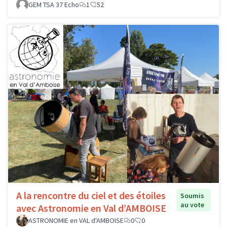
GEM TSA 37 Echo
1
52
A la rencontre du ciel et des étoiles
Soumis
au vote
avec Astronomie en Val d’AMBOISE
ASTRONOMIE en VAL d'AMBOISE
0
0