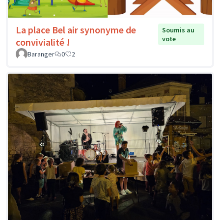
La place Bel air synonyme de
Soumis au
vote
convivialité !
Baranger
0
2