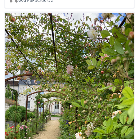
AAATV SPDC
0
2