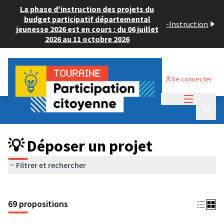
La phase d'instruction des projets du
budget participatif départemental
-
Instruction
jeunesse 2026 est en cours : du 06 juillet
2026 au 11 octobre 2026
Se connecter
Menu princi
Budget Participatif ADULTE 2024
/
Menu p
💡 Déposer un projet
💡 Déposer un projet
Filtrer et rechercher
69 propositions