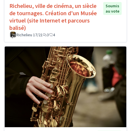
Richelieu, ville de cinéma, un siècle
Soumis
au vote
de tournages. Création d'un Musée
virtuel (site Internet et parcours
balisé)
Richelieu 17/21
3
4