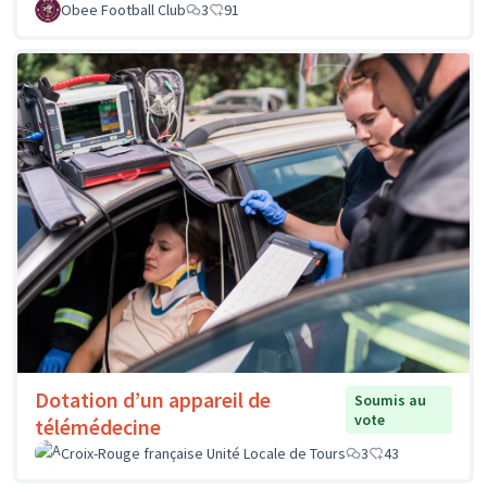
Obee Football Club
3
91
Dotation d’un appareil de
Soumis au
vote
télémédecine
Croix-Rouge française Unité Locale de Tours
3
43