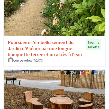
Poursuivre l'embellissement du
Soumis
au vote
Jardin d'Aliénor par une longue
banquette ferrée et un accès à l'eau
Louise-Adèle
2
3