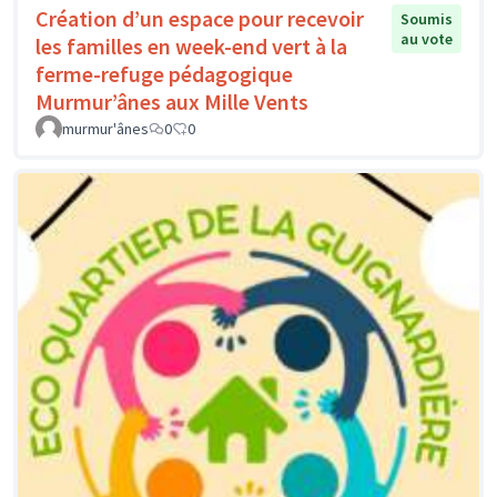
Création d’un espace pour recevoir
Soumis
au vote
les familles en week-end vert à la
ferme-refuge pédagogique
Murmur’ânes aux Mille Vents
murmur'ânes
0
0