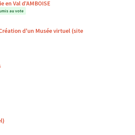
A la rencontre du ciel et des étoiles avec Astronomie en Val d’AMBOISE
umis au vote
 Création d'un Musée virtuel (site
s
l)