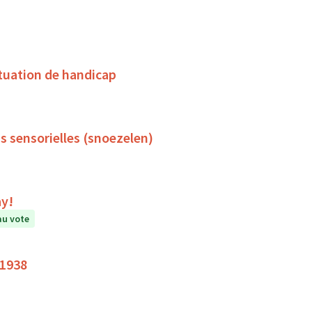
tuation de handicap
s sensorielles (snoezelen)
ay!
au vote
 1938