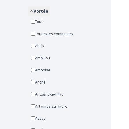
Portée
Tout
Toutes les communes
Abilly
Ambillou
Amboise
Anché
Antogny-le-Tillac
Artannes-sur-Indre
Assay