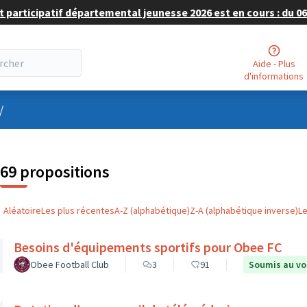
 participatif départemental jeunesse 2026 est en cours : du 06 
Aide - Plus
d'informations
nu utilisateur
/
69 propositions
Aléatoire
Les plus récentes
A-Z (alphabétique)
Z-A (alphabétique inverse)
L
Besoins d'équipements sportifs pour Obee FC
Obee Football Club
3
91
Soumis au vo