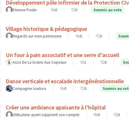
Développement pôle infirmier de la Protection Civ
Etienne Poulin
0
0
Soumis au vote
Village historique & pédagogique
Regards sur mon patrimoine
0
0
Soumi
Un four à pain associatif et une serre d'accueil
Asso De La Graine Aux Copeaux
1
6
Sou
Danse verticale et escalade intergénérationnelle
Compagnie Izadora
0
0
Soumis au vot
Créer une ambiance apaisante à l'hôpital
Utilisateur ayant supprimé son compte
0
6