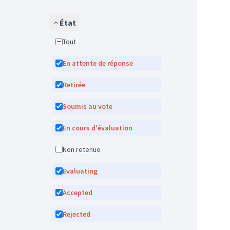
État
Tout
En attente de réponse
Retirée
Soumis au vote
En cours d'évaluation
Non retenue
Evaluating
Accepted
Rejected