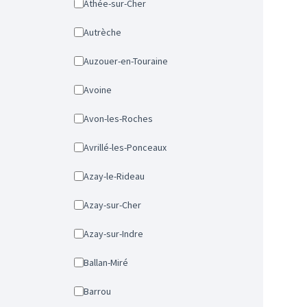
Athée-sur-Cher
Autrèche
Auzouer-en-Touraine
Avoine
Avon-les-Roches
Avrillé-les-Ponceaux
Azay-le-Rideau
Azay-sur-Cher
Azay-sur-Indre
Ballan-Miré
Barrou