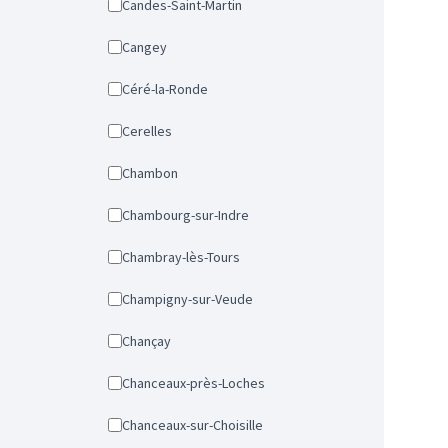
Candes-Saint-Martin
Cangey
Céré-la-Ronde
Cerelles
Chambon
Chambourg-sur-Indre
Chambray-lès-Tours
Champigny-sur-Veude
Chançay
Chanceaux-près-Loches
Chanceaux-sur-Choisille