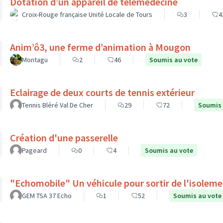
Dotation d’un appareil de télémédecine
Croix-Rouge française Unité Locale de Tours
3
4
Anim’ô3, une ferme d’animation à Mougon
Montagu
2
46
Soumis au vote
Eclairage de deux courts de tennis extérieur
Tennis Bléré Val De Cher
29
72
Soumis 
Création d'une passerelle
Pageard
0
4
Soumis au vote
"Echomobile" Un véhicule pour sortir de l'isolem
GEM TSA 37 Echo
1
52
Soumis au vote