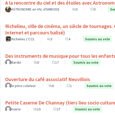
ASTRONOMIE en VAL d'AMBOISE
0
0
So
Richelieu, ville de cinéma, un siècle de tournages.
Internet et parcours balisé)
Richelieu 17/21
3
4
Soumis au vote
Des instruments de musique pour tous les enfant
Bardin
0
17
Soumis au vote
Ouverture du café associatif Neuvillois
le père colateur
0
1
Soumis au vote
Petite Caserne De Channay (tiers lieu socio culture
mairie
10
27
Soumis au vote