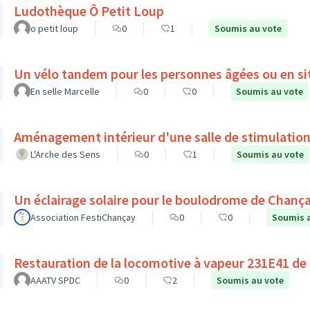
Ludothèque Ô Petit Loup
o petit loup
0
1
Soumis au vote
Un vélo tandem pour les personnes âgées ou en si
En selle Marcelle
0
0
Soumis au vote
Aménagement intérieur d'une salle de stimulation
L'Arche des Sens
0
1
Soumis au vote
Un éclairage solaire pour le boulodrome de Chanç
Association FestiChançay
0
0
Soumis 
Restauration de la locomotive à vapeur 231E41 de
AAATV SPDC
0
2
Soumis au vote