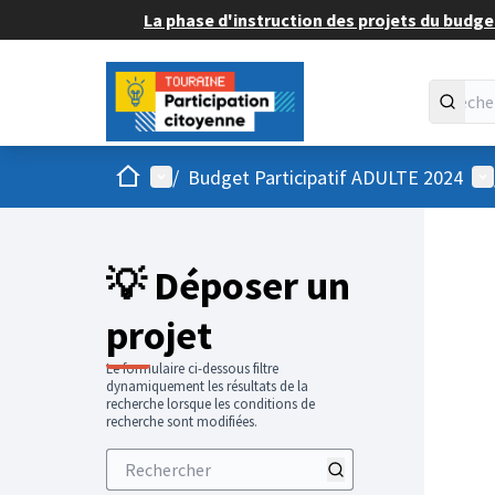
La phase d'instruction des projets du budget
Accueil
Menu principal
Me
/
Budget Participatif ADULTE 2024
💡 Déposer un
projet
Le formulaire ci-dessous filtre
dynamiquement les résultats de la
recherche lorsque les conditions de
recherche sont modifiées.