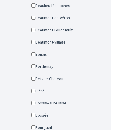
Beaulieu-lès-Loches
Beaumont-en-Véron
Beaumont-Louestault
Beaumont-Village
Benais
Berthenay
Betz-le-Château
Bléré
Bossay-sur-Claise
Bossée
Bourgueil