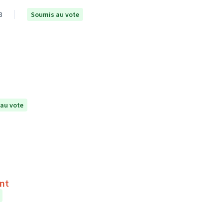
3
Soumis au vote
au vote
ent