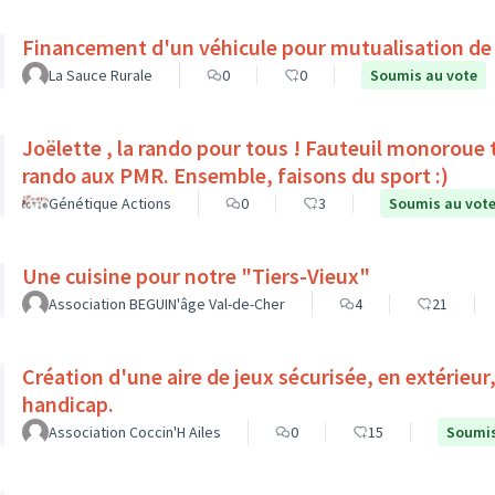
Financement d'un véhicule pour mutualisation de
La Sauce Rurale
0
0
Soumis au vote
Joëlette , la rando pour tous ! Fauteuil monoroue tout terrain qui permet 
rando aux PMR. Ensemble, faisons du sport :)
Génétique Actions
0
3
Soumis au vot
Une cuisine pour notre "Tiers-Vieux"
Association BEGUIN'âge Val-de-Cher
4
21
Création d'une aire de jeux sécurisée, en extérieur
handicap.
Association Coccin'H Ailes
0
15
Soumis