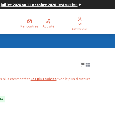
juillet 2026 au 11 octobre 2026
-
Instruction
Se
Rencontres
Activité
connecter
es plus commentées
Les plus suivies
Avec le plus d'auteurs
te