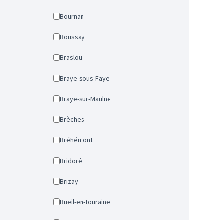
Bournan
Boussay
Braslou
Braye-sous-Faye
Braye-sur-Maulne
Brèches
Bréhémont
Bridoré
Brizay
Bueil-en-Touraine