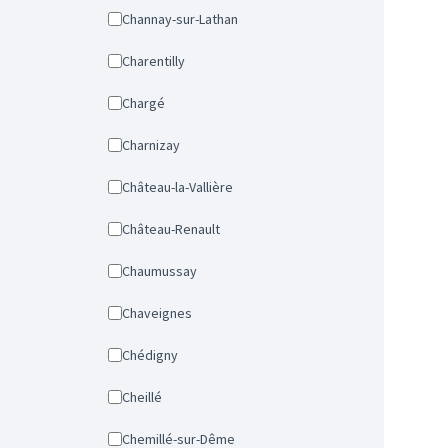
Channay-sur-Lathan
Charentilly
Chargé
Charnizay
Château-la-Vallière
Château-Renault
Chaumussay
Chaveignes
Chédigny
Cheillé
Chemillé-sur-Dême