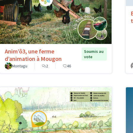
Anim’ô3, une ferme
Soumis au
vote
d’animation à Mougon
Montagu
2
46