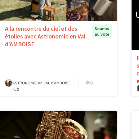
A la rencontre du ciel et des
Soumis
au vote
étoiles avec Astronomie en Val
d’AMBOISE
ASTRONOMIE en VAL d'AMBOISE
0
0