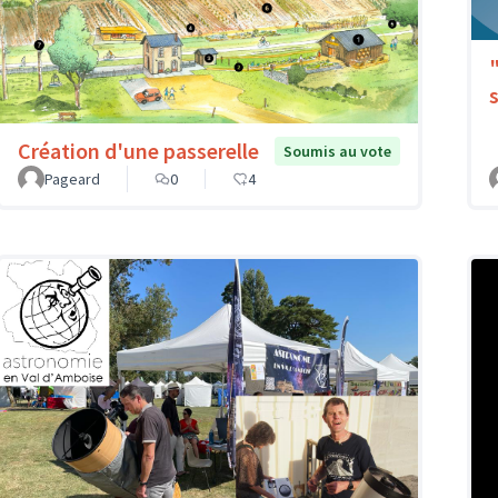
Création d'une passerelle
Soumis au vote
Pageard
0
4