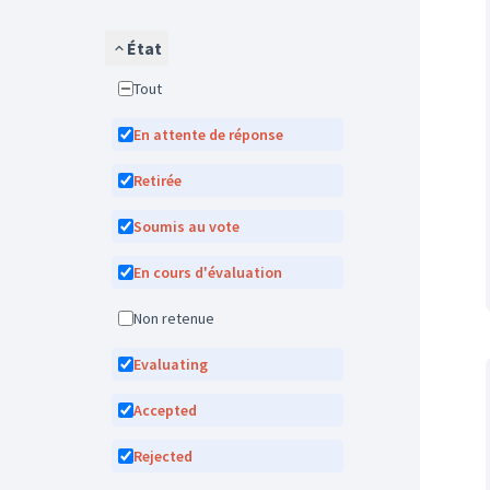
État
Tout
En attente de réponse
Retirée
Soumis au vote
En cours d'évaluation
Non retenue
Evaluating
Accepted
Rejected