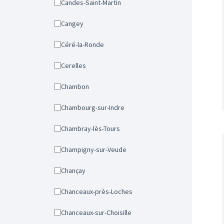
Candes-Saint-Martin
Cangey
Céré-la-Ronde
Cerelles
Chambon
Chambourg-sur-Indre
Chambray-lès-Tours
Champigny-sur-Veude
Chançay
Chanceaux-près-Loches
Chanceaux-sur-Choisille