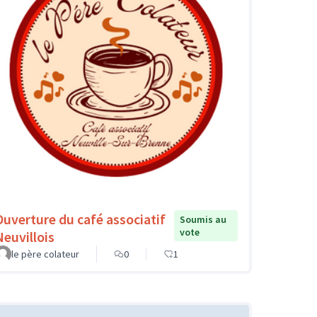
Ouverture du café associatif
Soumis au
vote
Neuvillois
le père colateur
0
1