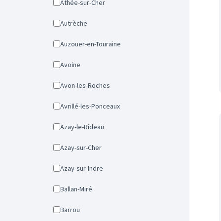
Athée-sur-Cher
Autrèche
Auzouer-en-Touraine
Avoine
Avon-les-Roches
Avrillé-les-Ponceaux
Azay-le-Rideau
Azay-sur-Cher
Azay-sur-Indre
Ballan-Miré
Barrou