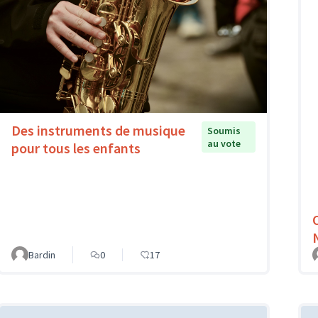
Des instruments de musique
Soumis
au vote
pour tous les enfants
Bardin
0
17