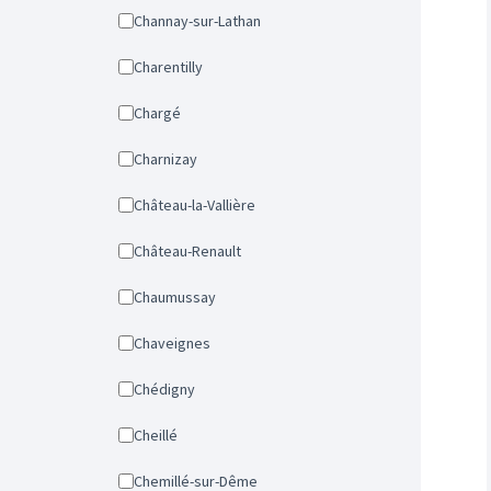
Channay-sur-Lathan
Charentilly
Chargé
Charnizay
Château-la-Vallière
Château-Renault
Chaumussay
Chaveignes
Chédigny
Cheillé
Chemillé-sur-Dême