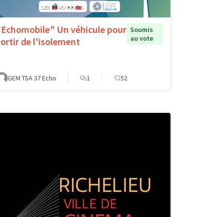
"Echomobile" Un véhicule pour
Soumis
au vote
sortir de l'isolement
GEM TSA 37 Echo
1
52