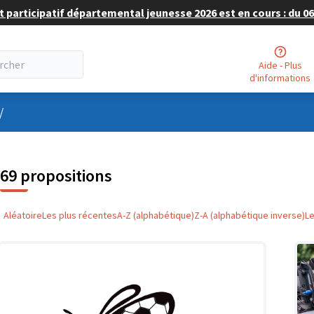
 participatif départemental jeunesse 2026 est en cours : du 06 
Aide - Plus
d'informations
nu utilisateur
/
69 propositions
Aléatoire
Les plus récentes
A-Z (alphabétique)
Z-A (alphabétique inverse)
L