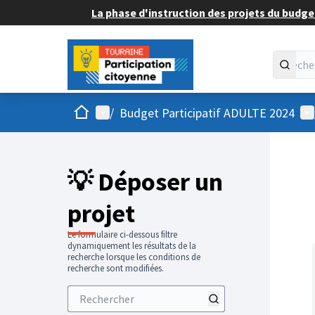
La phase d'instruction des projets du budget
Accueil
Menu principal
Me
/
Budget Participatif ADULTE 2024
💡 Déposer un
projet
Le formulaire ci-dessous filtre
dynamiquement les résultats de la
recherche lorsque les conditions de
recherche sont modifiées.