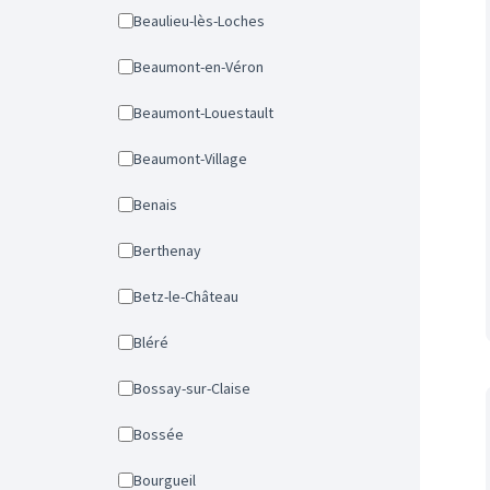
Beaulieu-lès-Loches
Beaumont-en-Véron
Beaumont-Louestault
Beaumont-Village
Benais
Berthenay
Betz-le-Château
Bléré
Bossay-sur-Claise
Bossée
Bourgueil