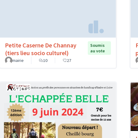
Petite Caserne De Channay
Soumis
au vote
(tiers lieu socio culturel)
mairie
10
27