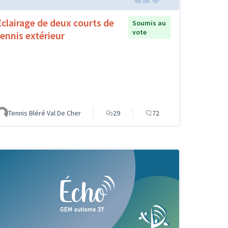
Eclairage de deux courts de
Soumis au
vote
tennis extérieur
Tennis Bléré Val De Cher
29
72