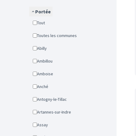
Portée
Tout
Toutes les communes
Abilly
Ambillou
Amboise
Anché
Antogny-le-Tillac
Artannes-sur-Indre
Assay