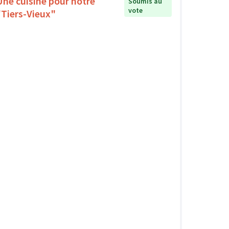
Une cuisine pour notre
Soumis au
vote
"Tiers-Vieux"