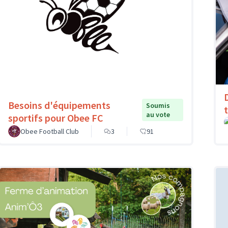
Besoins d'équipements
Soumis
au vote
sportifs pour Obee FC
Obee Football Club
3
91