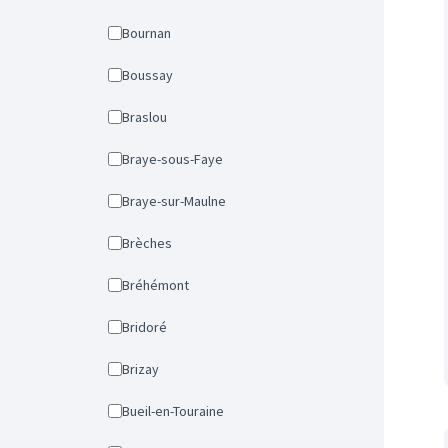
Bournan
Boussay
Braslou
Braye-sous-Faye
Braye-sur-Maulne
Brèches
Bréhémont
Bridoré
Brizay
Bueil-en-Touraine