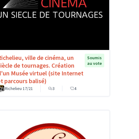
Richelieu, ville de cinéma, un
Soumis
au vote
siècle de tournages. Création
d'un Musée virtuel (site Internet
et parcours balisé)
Richelieu 17/21
3
4