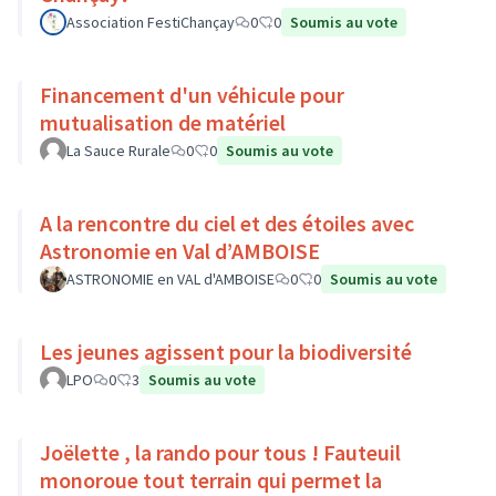
Association FestiChançay
0
0
Soumis au vote
Financement d'un véhicule pour
mutualisation de matériel
La Sauce Rurale
0
0
Soumis au vote
A la rencontre du ciel et des étoiles avec
Astronomie en Val d’AMBOISE
ASTRONOMIE en VAL d'AMBOISE
0
0
Soumis au vote
Les jeunes agissent pour la biodiversité
LPO
0
3
Soumis au vote
Joëlette , la rando pour tous ! Fauteuil
monoroue tout terrain qui permet la