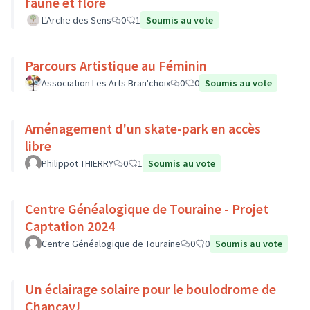
faune et flore
L'Arche des Sens
0
1
Soumis au vote
Parcours Artistique au Féminin
Association Les Arts Bran'choix
0
0
Soumis au vote
Aménagement d'un skate-park en accès
libre
Philippot THIERRY
0
1
Soumis au vote
Centre Généalogique de Touraine - Projet
Captation 2024
Centre Généalogique de Touraine
0
0
Soumis au vote
Un éclairage solaire pour le boulodrome de
Chançay!