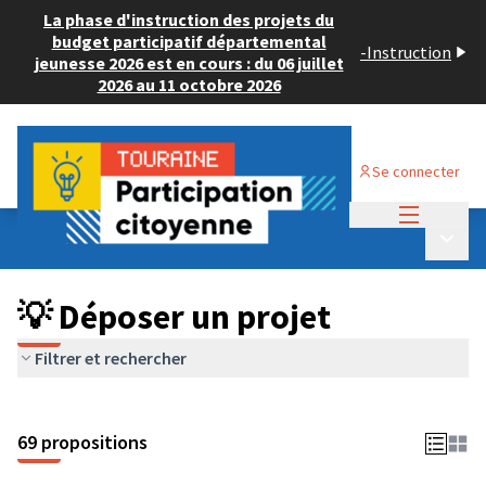
La phase d'instruction des projets du
budget participatif départemental
-
Instruction
jeunesse 2026 est en cours : du 06 juillet
2026 au 11 octobre 2026
Se connecter
Menu princi
Budget Participatif ADULTE 2024
/
Menu p
💡 Déposer un projet
💡 Déposer un projet
Filtrer et rechercher
69 propositions