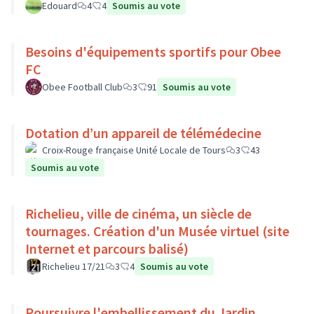
Edouard
4
4
Soumis au vote
Besoins d'équipements sportifs pour Obee
FC
Obee Football Club
3
91
Soumis au vote
Dotation d’un appareil de télémédecine
Croix-Rouge française Unité Locale de Tours
3
43
Soumis au vote
Richelieu, ville de cinéma, un siècle de
tournages. Création d'un Musée virtuel (site
Internet et parcours balisé)
Richelieu 17/21
3
4
Soumis au vote
Poursuivre l'embellissement du Jardin