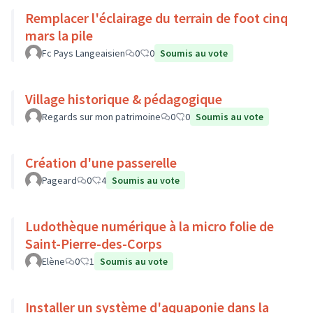
Remplacer l'éclairage du terrain de foot cinq
mars la pile
Fc Pays Langeaisien
0
0
Soumis au vote
Village historique & pédagogique
Regards sur mon patrimoine
0
0
Soumis au vote
Création d'une passerelle
Pageard
0
4
Soumis au vote
Ludothèque numérique à la micro folie de
Saint-Pierre-des-Corps
Elène
0
1
Soumis au vote
Installer un système d'aquaponie dans la