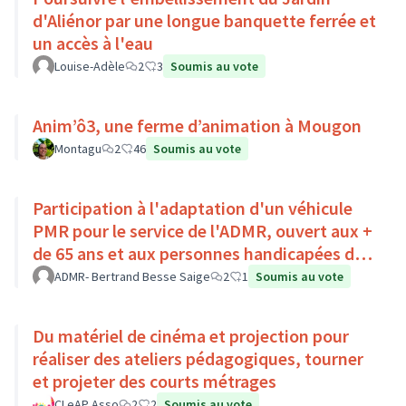
d'Aliénor par une longue banquette ferrée et
un accès à l'eau
Louise-Adèle
2
3
Soumis au vote
Anim’ô3, une ferme d’animation à Mougon
Montagu
2
46
Soumis au vote
Participation à l'adaptation d'un véhicule
PMR pour le service de l'ADMR, ouvert aux +
de 65 ans et aux personnes handicapées du
Pays Loire-Touraine.
ADMR- Bertrand Besse Saige
2
1
Soumis au vote
Du matériel de cinéma et projection pour
réaliser des ateliers pédagogiques, tourner
et projeter des courts métrages
CLeAP Asso
2
2
Soumis au vote