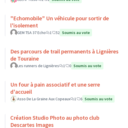
"Echomobile" Un véhicule pour sortir de
l'isolement
GEM TSA 37 Echo
1
52
Soumis au vote
Des parcours de trail permanents à Lignières
de Touraine
Les runners de Lignières
1
0
Soumis au vote
Un four à pain associatif et une serre
d'accueil
Asso De La Graine Aux Copeaux
1
6
Soumis au vote
Création Studio Photo au photo club
Descartes Images