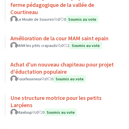
ferme pédagogique de la vallée de
Courtineau
Le Moulin de Souvres
0
0
Soumis au vote
Amélioration de la cour MAM saint epain
MAM les ptits crapauds
0
2
Soumis au vote
Achat d'un nouveau chapiteau pour projet
d'éductation populaire
Fouxfeuxrieux
0
0
Soumis au vote
Une structure motrice pour les petits
Larçéens
Maxiloup
0
0
Soumis au vote