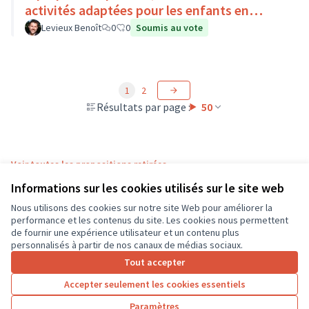
activités adaptées pour les enfants en
situation de handicap
Levieux Benoît
0
0
Soumis au vote
1
2
Résultats par page :
50
Voir toutes les propositions retirées
Informations sur les cookies utilisés sur le site web
Nous utilisons des cookies sur notre site Web pour améliorer la
Conditions d'utilisation
performance et les contenus du site. Les cookies nous permettent
Paramètres des cookies
de fournir une expérience utilisateur et un contenu plus
CD37 sur X
CD37 sur Facebook
CD37 sur Instagram
CD37 sur YouTube
personnalisés à partir de nos canaux de médias sociaux.
(Lien externe)
(Lien externe)
(Lien externe)
(Lien externe)
Tout accepter
Accepter seulement les cookies essentiels
Licence Cre
(Lien extern
Paramètres