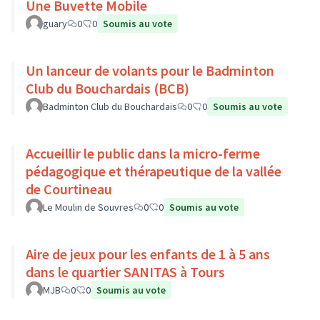
Une Buvette Mobile
guary
0
0
Soumis au vote
Un lanceur de volants pour le Badminton
Club du Bouchardais (BCB)
Badminton Club du Bouchardais
0
0
Soumis au vote
Accueillir le public dans la micro-ferme
pédagogique et thérapeutique de la vallée
de Courtineau
Le Moulin de Souvres
0
0
Soumis au vote
Aire de jeux pour les enfants de 1 à 5 ans
dans le quartier SANITAS à Tours
MJB
0
0
Soumis au vote