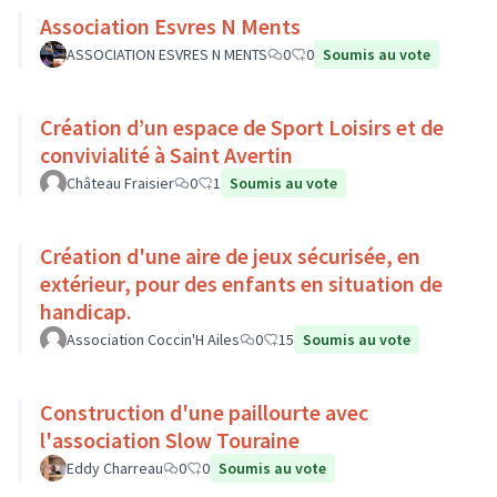
Association Esvres N Ments
ASSOCIATION ESVRES N MENTS
0
0
Soumis au vote
Création d’un espace de Sport Loisirs et de
convivialité à Saint Avertin
Château Fraisier
0
1
Soumis au vote
Création d'une aire de jeux sécurisée, en
extérieur, pour des enfants en situation de
handicap.
Association Coccin'H Ailes
0
15
Soumis au vote
Construction d'une paillourte avec
l'association Slow Touraine
Eddy Charreau
0
0
Soumis au vote