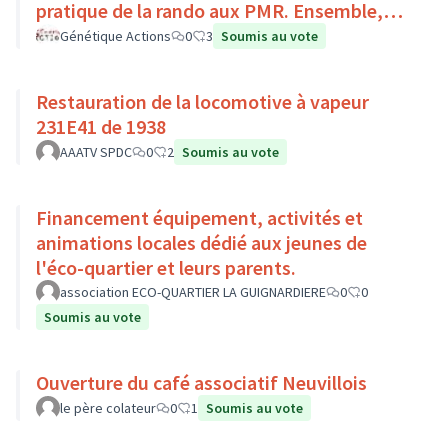
pratique de la rando aux PMR. Ensemble,
faisons du sport :)
Génétique Actions
0
3
Soumis au vote
Restauration de la locomotive à vapeur
231E41 de 1938
AAATV SPDC
0
2
Soumis au vote
Financement équipement, activités et
animations locales dédié aux jeunes de
l'éco-quartier et leurs parents.
association ECO-QUARTIER LA GUIGNARDIERE
0
0
Soumis au vote
Ouverture du café associatif Neuvillois
le père colateur
0
1
Soumis au vote