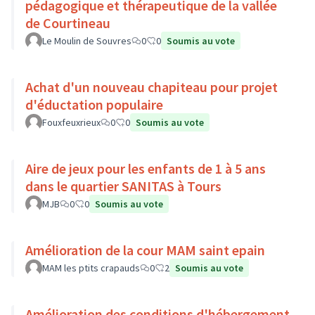
pédagogique et thérapeutique de la vallée
de Courtineau
Le Moulin de Souvres
0
0
Soumis au vote
Achat d'un nouveau chapiteau pour projet
d'éductation populaire
Fouxfeuxrieux
0
0
Soumis au vote
Aire de jeux pour les enfants de 1 à 5 ans
dans le quartier SANITAS à Tours
MJB
0
0
Soumis au vote
Amélioration de la cour MAM saint epain
MAM les ptits crapauds
0
2
Soumis au vote
Amélioration des conditions d'hébergement