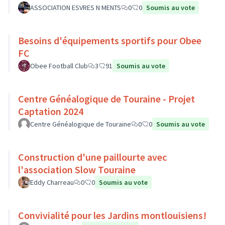
ASSOCIATION ESVRES N MENTS
0
0
Soumis au vote
Besoins d'équipements sportifs pour Obee
FC
Obee Football Club
3
91
Soumis au vote
Centre Généalogique de Touraine - Projet
Captation 2024
Centre Généalogique de Touraine
0
0
Soumis au vote
Construction d'une paillourte avec
l'association Slow Touraine
Eddy Charreau
0
0
Soumis au vote
Convivialité pour les Jardins montlouisiens!