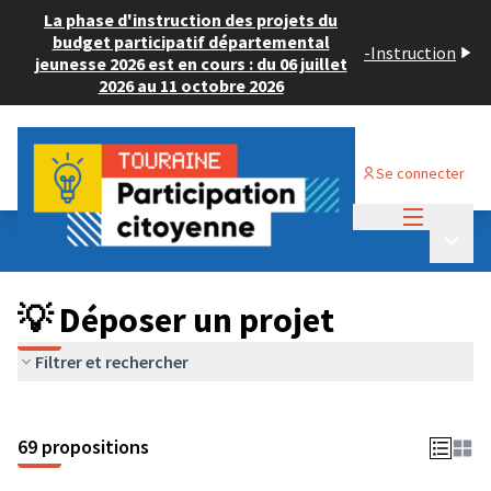
La phase d'instruction des projets du
budget participatif départemental
-
Instruction
jeunesse 2026 est en cours : du 06 juillet
2026 au 11 octobre 2026
Se connecter
Menu princi
Budget Participatif ADULTE 2024
/
Menu p
💡 Déposer un projet
💡 Déposer un projet
Filtrer et rechercher
69 propositions