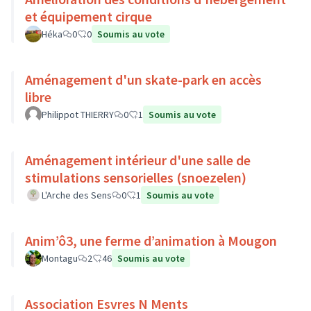
et équipement cirque
Héka
0
0
Soumis au vote
Aménagement d'un skate-park en accès
libre
Philippot THIERRY
0
1
Soumis au vote
Aménagement intérieur d'une salle de
stimulations sensorielles (snoezelen)
L'Arche des Sens
0
1
Soumis au vote
Anim’ô3, une ferme d’animation à Mougon
Montagu
2
46
Soumis au vote
Association Esvres N Ments