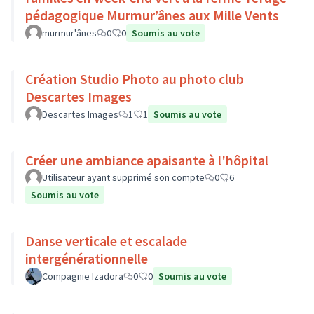
pédagogique Murmur’ânes aux Mille Vents
murmur'ânes
0
0
Soumis au vote
Création Studio Photo au photo club
Descartes Images
Descartes Images
1
1
Soumis au vote
Créer une ambiance apaisante à l'hôpital
Utilisateur ayant supprimé son compte
0
6
Soumis au vote
Danse verticale et escalade
intergénérationnelle
Compagnie Izadora
0
0
Soumis au vote