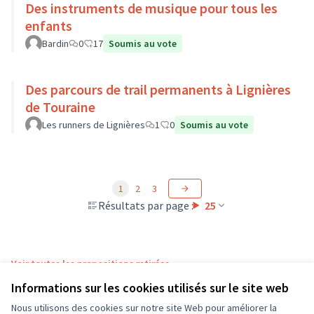
Des instruments de musique pour tous les
enfants
Bardin
0
17
Soumis au vote
Des parcours de trail permanents à Lignières
de Touraine
Les runners de Lignières
1
0
Soumis au vote
1
2
3
Résultats par page :
25
Voir toutes les propositions retirées
Informations sur les cookies utilisés sur le site web
Nous utilisons des cookies sur notre site Web pour améliorer la
Conditions d'utilisation