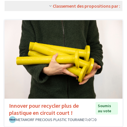
Classement des propositions par :
Innover pour recycler plus de
Soumis
au vote
plastique en circuit court !
METAMORF PRECIOUS PLASTIC TOURAINE
0
0