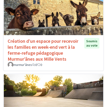
Création d’un espace pour recevoir
Soumis
au vote
les familles en week-end vert à la
ferme-refuge pédagogique
Murmur’ânes aux Mille Vents
murmur'ânes
0
0