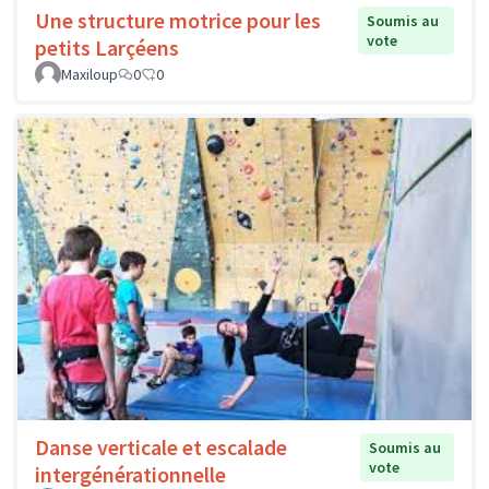
Une structure motrice pour les
Soumis au
vote
petits Larçéens
Maxiloup
0
0
Danse verticale et escalade
Soumis au
vote
intergénérationnelle