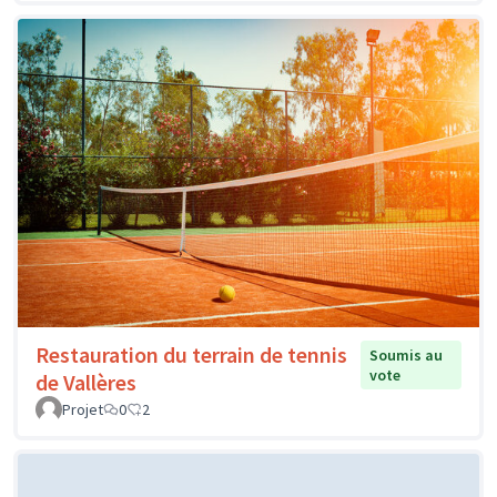
Restauration du terrain de tennis
Soumis au
vote
de Vallères
Projet
0
2