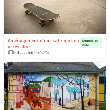
Aménagement d'un skate-park en
Soumis au
vote
accès libre
Philippot THIERRY
0
1