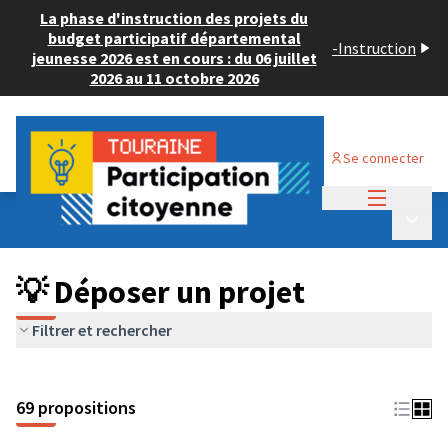
La phase d'instruction des projets du
budget participatif départemental
-
Instruction
jeunesse 2026 est en cours : du 06 juillet
2026 au 11 octobre 2026
Se connecter
Menu princi
Budget Participatif ADULTE 2024
/
Menu p
💡 Déposer un projet
💡 Déposer un projet
Filtrer et rechercher
69 propositions