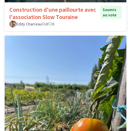
Construction d'une paillourte avec
Soumis
au vote
l'association Slow Touraine
Eddy Charreau
0
0