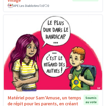
APE Les Diablotins
0
0
Matériel pour Sam'Amuse, un temps
Soumis
au vote
de répit pour les parents, en créant