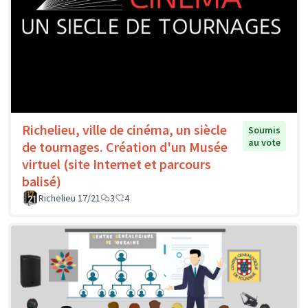
Richelieu, ville de cinéma, un siècle
Soumis
au vote
de tournages. Création d'un Musée
virtuel (site Internet et parcours
balisé)
Richelieu 17/21
3
4