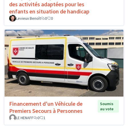
des activités adaptées pour les
enfants en situation de handicap
Levieux Benoît
0
0
Financement d'un Véhicule de
Soumis
au vote
Premiers Secours à Personnes
LE HENAFF
0
1