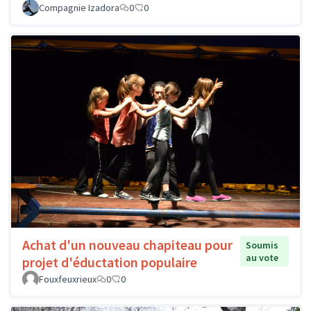
Compagnie Izadora
0
0
Achat d'un nouveau chapiteau pour
Soumis
au vote
projet d'éductation populaire
Fouxfeuxrieux
0
0