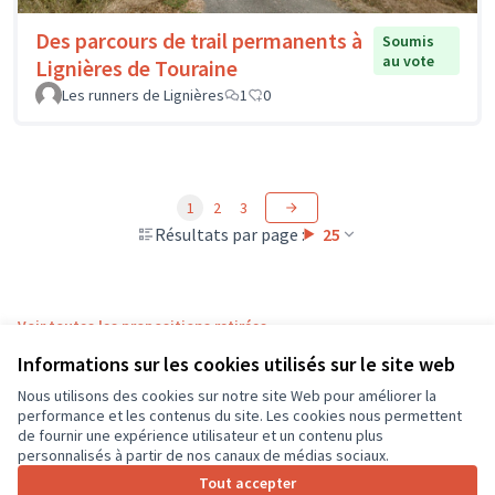
Des parcours de trail permanents à
Soumis
au vote
Lignières de Touraine
Les runners de Lignières
1
0
1
2
3
Résultats par page :
25
Voir toutes les propositions retirées
Informations sur les cookies utilisés sur le site web
Nous utilisons des cookies sur notre site Web pour améliorer la
Conditions d'utilisation
performance et les contenus du site. Les cookies nous permettent
Paramètres des cookies
de fournir une expérience utilisateur et un contenu plus
CD37 sur X
CD37 sur Facebook
CD37 sur Instagram
CD37 sur YouTube
personnalisés à partir de nos canaux de médias sociaux.
(Lien externe)
(Lien externe)
(Lien externe)
(Lien externe)
Tout accepter