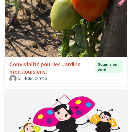
Convivialité pour les Jardins
Soumis au
vote
montlouisiens!
Gourbillon
0
0