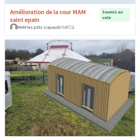
Amélioration de la cour MAM
Soumis au
vote
saint epain
MAM les ptits crapauds
0
2