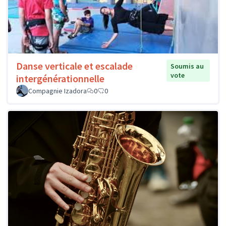
Danse verticale et escalade
Soumis au
vote
intergénérationnelle
Compagnie Izadora
0
0