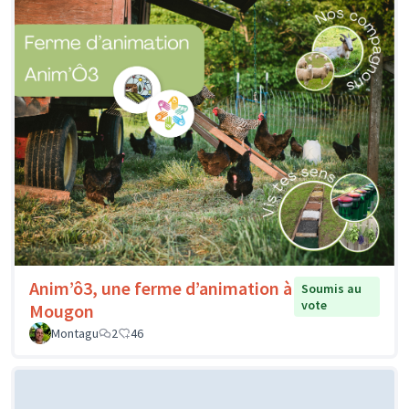
Anim’ô3, une ferme d’animation à
Soumis au
vote
Mougon
Montagu
2
46