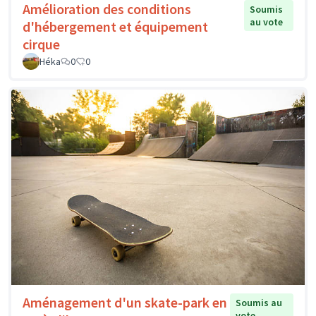
Amélioration des conditions
Soumis
au vote
d'hébergement et équipement
cirque
Héka
0
0
Aménagement d'un skate-park en
Soumis au
vote