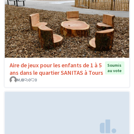
Aire de jeux pour les enfants de 1 à 5
Soumis
au vote
ans dans le quartier SANITAS à Tours
MJB
0
0