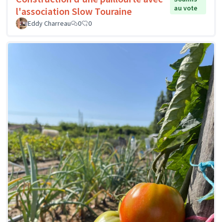
au vote
l'association Slow Touraine
Eddy Charreau
0
0