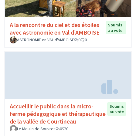
A la rencontre du ciel et des étoiles
Soumis
au vote
avec Astronomie en Val d’AMBOISE
ASTRONOMIE en VAL d'AMBOISE
0
0
Accueillir le public dans la micro-
Soumis
au vote
ferme pédagogique et thérapeutique
de la vallée de Courtineau
Le Moulin de Souvres
0
0