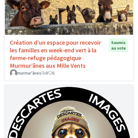
Création d’un espace pour recevoir
Soumis
au vote
les familles en week-end vert à la
ferme-refuge pédagogique
Murmur’ânes aux Mille Vents
murmur'ânes
0
0