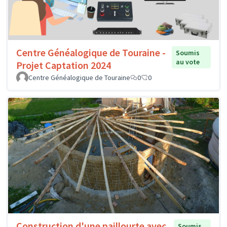
Centre Généalogique de Touraine -
Soumis
au vote
Projet Captation 2024
Centre Généalogique de Touraine
0
0
Construction d'une paillourte avec
Soumis