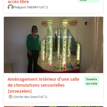
accès libre
Philippot THIERRY
0
1
Aménagement intérieur d'une salle
Soumis
au vote
de stimulations sensorielles
(snoezelen)
L'Arche des Sens
0
1