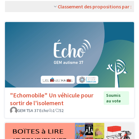
Classement des propositions par :
"Echomobile" Un véhicule pour
Soumis
au vote
sortir de l'isolement
GEM TSA 37 Echo
1
52