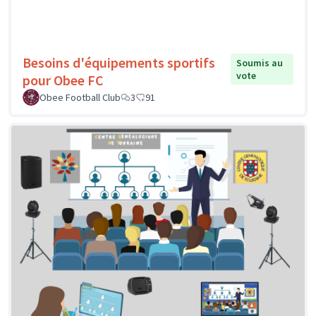
Besoins d'équipements sportifs
Soumis au
vote
pour Obee FC
Obee Football Club
3
91