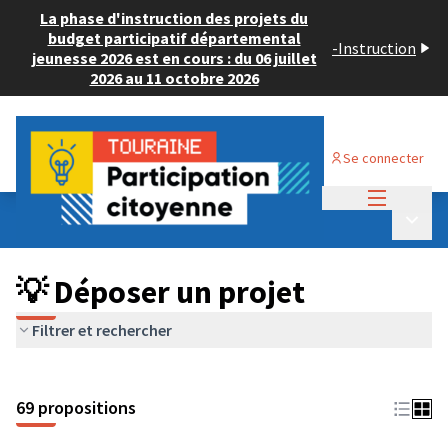
La phase d'instruction des projets du
budget participatif départemental
-
Instruction
jeunesse 2026 est en cours : du 06 juillet
2026 au 11 octobre 2026
Se connecter
Menu princi
Budget Participatif ADULTE 2024
/
Menu p
💡 Déposer un projet
💡 Déposer un projet
Filtrer et rechercher
69 propositions