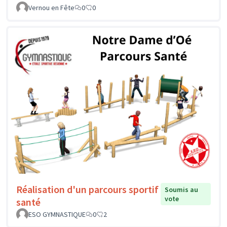
Vernou en Fête
0
0
Réalisation d'un parcours sportif
Soumis au
vote
santé
ESO GYMNASTIQUE
0
2