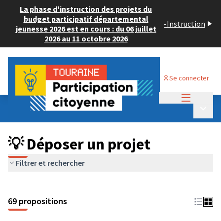
La phase d'instruction des projets du
budget participatif départemental
-
Instruction
jeunesse 2026 est en cours : du 06 juillet
2026 au 11 octobre 2026
Se connecter
Menu princi
Budget Participatif ADULTE 2024
/
Menu p
💡 Déposer un projet
💡 Déposer un projet
Filtrer et rechercher
69 propositions