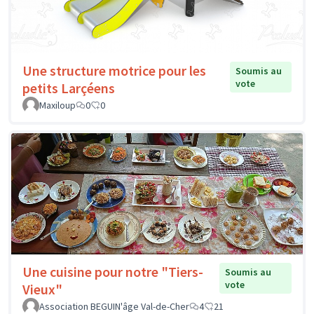
Une structure motrice pour les
Soumis au
vote
petits Larçéens
Maxiloup
0
0
Une cuisine pour notre "Tiers-
Soumis au
vote
Vieux"
Association BEGUIN'âge Val-de-Cher
4
21