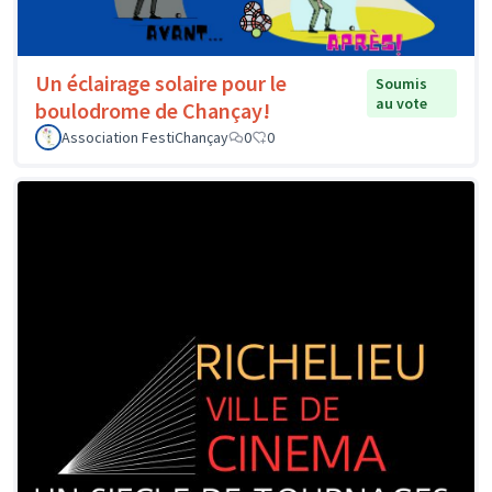
Un éclairage solaire pour le
Soumis
au vote
boulodrome de Chançay!
Association FestiChançay
0
0