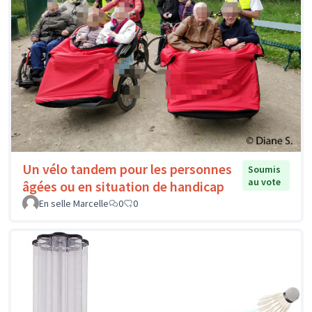
Un vélo tandem pour les personnes
Soumis
au vote
âgées ou en situation de handicap
En selle Marcelle
0
0