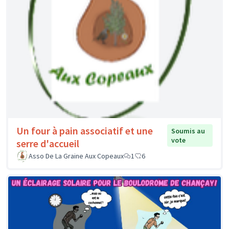
Un four à pain associatif et une
Soumis au
vote
serre d'accueil
Asso De La Graine Aux Copeaux
1
6