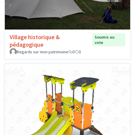
Village historique &
Soumis au
vote
pédagogique
Regards sur mon patrimoine
0
0