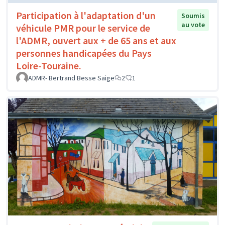
Participation à l'adaptation d'un
Soumis
au vote
véhicule PMR pour le service de
l'ADMR, ouvert aux + de 65 ans et aux
personnes handicapées du Pays
Loire-Touraine.
ADMR- Bertrand Besse Saige
2
1