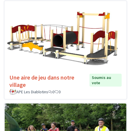
Une aire de jeu dans notre
Soumis au
vote
village
APE Les Diablotins
0
0