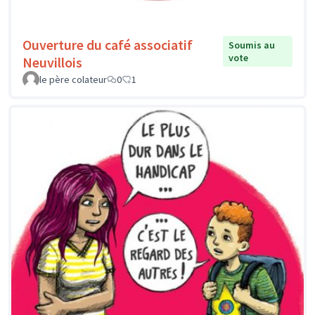
Ouverture du café associatif
Soumis au
vote
Neuvillois
le père colateur
0
1