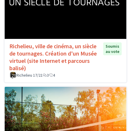
Richelieu, ville de cinéma, un siècle
Soumis
au vote
de tournages. Création d'un Musée
virtuel (site Internet et parcours
balisé)
Richelieu 17/21
3
4