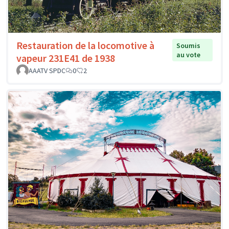
Restauration de la locomotive à
Soumis
au vote
vapeur 231E41 de 1938
AAATV SPDC
0
2