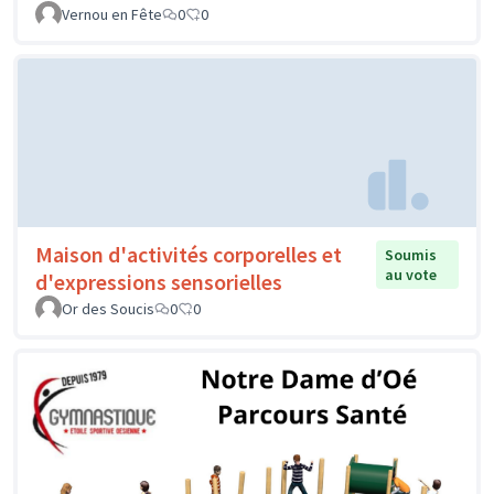
Vernou en Fête
0
0
Maison d'activités corporelles et
Soumis
au vote
d'expressions sensorielles
Or des Soucis
0
0