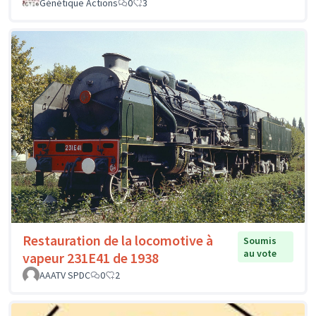
Génétique Actions
0
3
Restauration de la locomotive à
Soumis
au vote
vapeur 231E41 de 1938
AAATV SPDC
0
2