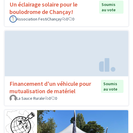
Un éclairage solaire pour le
Soumis
au vote
boulodrome de Chançay!
Association FestiChançay
0
0
Financement d'un véhicule pour
Soumis
au vote
mutualisation de matériel
La Sauce Rurale
0
0