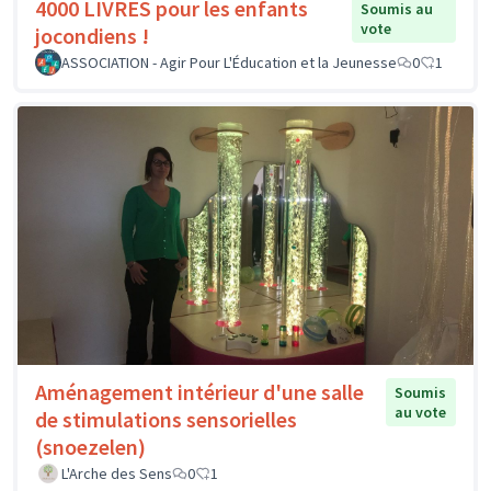
4000 LIVRES pour les enfants
Soumis au
vote
jocondiens !
ASSOCIATION - Agir Pour L'Éducation et la Jeunesse
0
1
Aménagement intérieur d'une salle
Soumis
au vote
de stimulations sensorielles
(snoezelen)
L'Arche des Sens
0
1