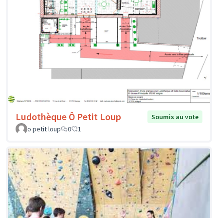
Ludothèque Ô Petit Loup
Soumis au vote
o petit loup
0
1