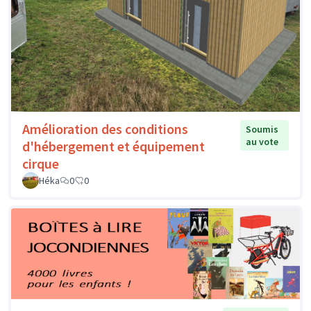
Amélioration des conditions
Soumis
au vote
d'hébergement et équipement
cirque
Héka
0
0