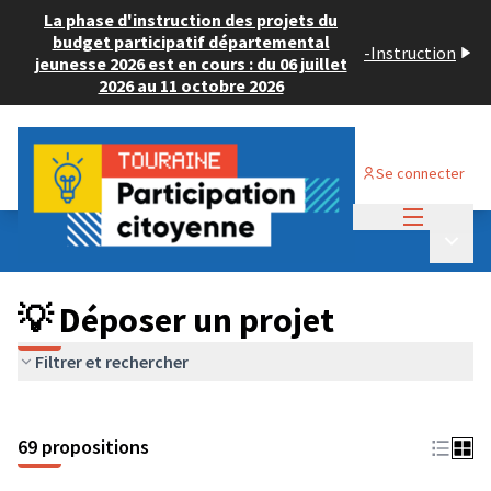
La phase d'instruction des projets du
budget participatif départemental
-
Instruction
jeunesse 2026 est en cours : du 06 juillet
2026 au 11 octobre 2026
Se connecter
Menu princi
Budget Participatif ADULTE 2024
/
Menu p
💡 Déposer un projet
💡 Déposer un projet
Filtrer et rechercher
69 propositions