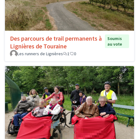
Des parcours de trail permanents à
Soumis
au vote
Lignières de Touraine
Les runners de Lignières
1
0