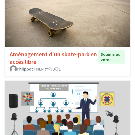
Aménagement d'un skate-park en
Soumis au
vote
accès libre
Philippot THIERRY
0
1