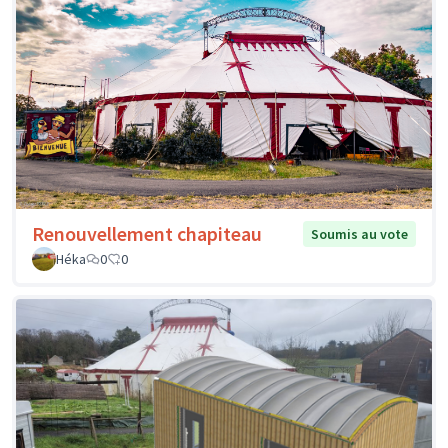
Renouvellement chapiteau
Soumis au vote
Héka
0
0