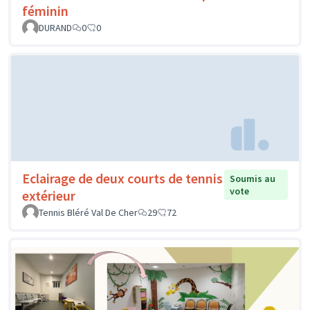
féminin
DURAND
0
0
Eclairage de deux courts de tennis
Soumis au
vote
extérieur
Tennis Bléré Val De Cher
29
72