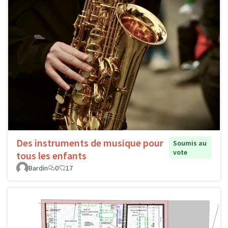
Des instruments de musique pour
Soumis au
vote
tous les enfants
Bardin
0
17