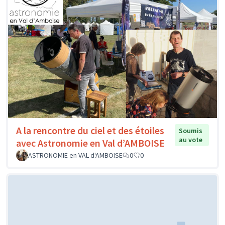
A la rencontre du ciel et des étoiles
Soumis
au vote
avec Astronomie en Val d’AMBOISE
ASTRONOMIE en VAL d'AMBOISE
0
0