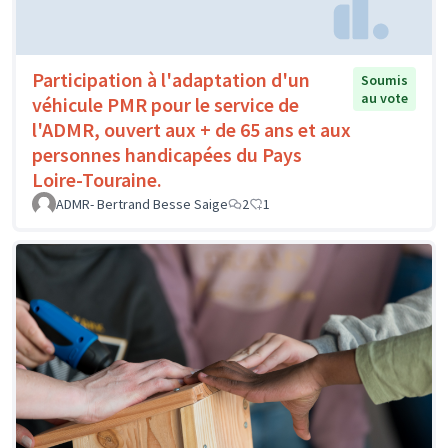
Participation à l'adaptation d'un
Soumis
au vote
véhicule PMR pour le service de
l'ADMR, ouvert aux + de 65 ans et aux
personnes handicapées du Pays
Loire-Touraine.
ADMR- Bertrand Besse Saige
2
1