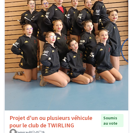
Projet d'un ou plusieurs véhicule
Soumis
au vote
pour le club de TWIRLING
lamirault
0
9