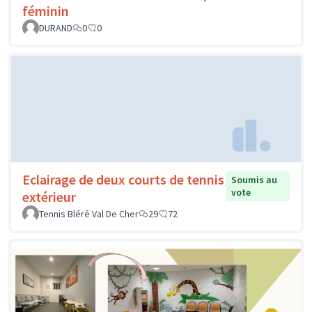
féminin
DURAND
0
0
Eclairage de deux courts de tennis
Soumis au
vote
extérieur
Tennis Bléré Val De Cher
29
72