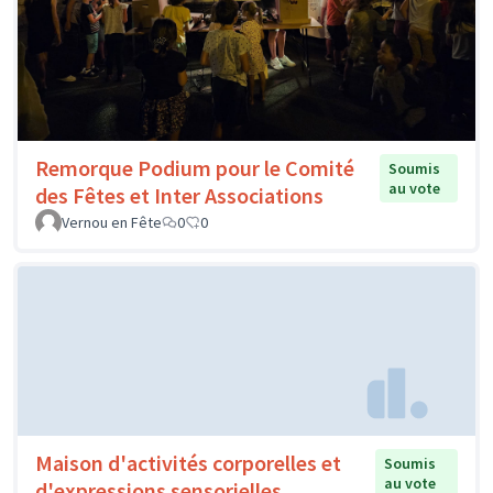
Remorque Podium pour le Comité
Soumis
au vote
des Fêtes et Inter Associations
Vernou en Fête
0
0
Maison d'activités corporelles et
Soumis
au vote
d'expressions sensorielles