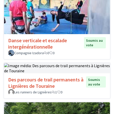
Danse verticale et escalade
Soumis au
vote
intergénérationnelle
Compagnie Izadora
0
0
Des parcours de trail permanents à
Soumis
au vote
Lignières de Touraine
Les runners de Lignières
1
0