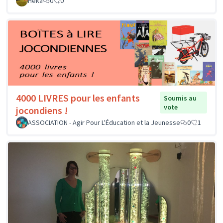
Héka
0
0
4000 LIVRES pour les enfants
Soumis au
vote
jocondiens !
ASSOCIATION - Agir Pour L'Éducation et la Jeunesse
0
1