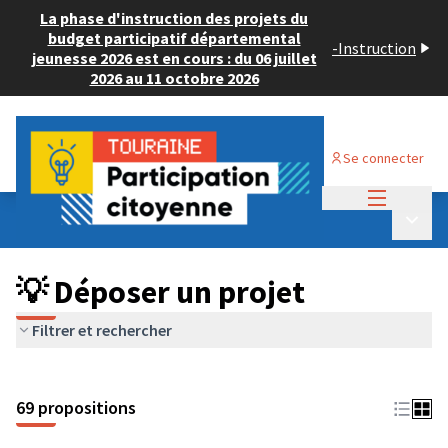
La phase d'instruction des projets du
budget participatif départemental
-
Instruction
jeunesse 2026 est en cours : du 06 juillet
2026 au 11 octobre 2026
Se connecter
Menu princi
Budget Participatif ADULTE 2024
/
Menu p
💡 Déposer un projet
💡 Déposer un projet
Filtrer et rechercher
69 propositions