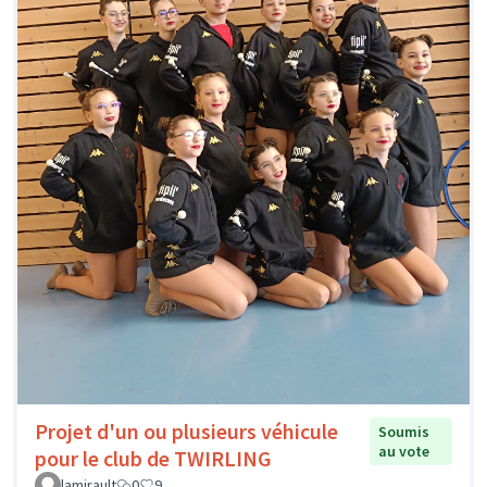
Projet d'un ou plusieurs véhicule
Soumis
au vote
pour le club de TWIRLING
lamirault
0
9