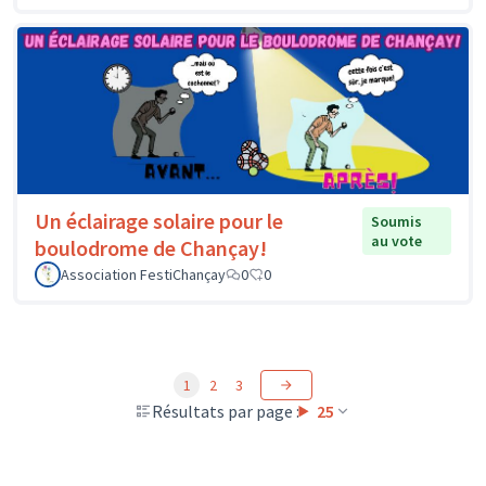
Un éclairage solaire pour le
Soumis
au vote
boulodrome de Chançay!
Association FestiChançay
0
0
1
2
3
Résultats par page :
25