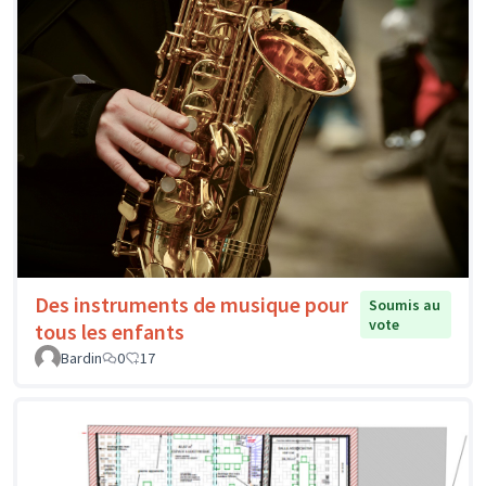
Des instruments de musique pour
Soumis au
vote
tous les enfants
Bardin
0
17