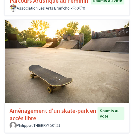
Parcours Artistique au Féminin
Soumis au vote
Association Les Arts Bran'choix
0
0
Aménagement d'un skate-park en
Soumis au
vote
accès libre
Philippot THIERRY
0
1