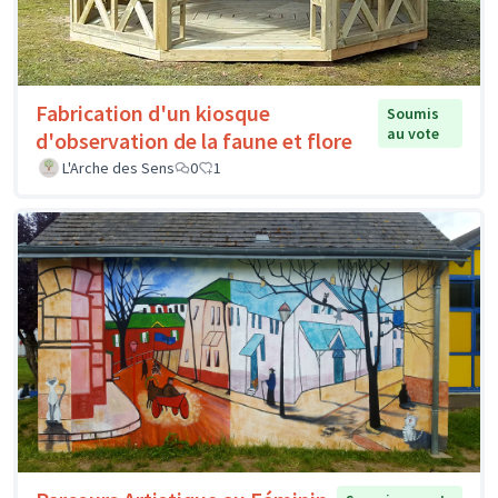
Fabrication d'un kiosque
Soumis
au vote
d'observation de la faune et flore
L'Arche des Sens
0
1