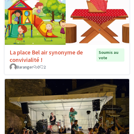
La place Bel air synonyme de
Soumis au
vote
convivialité !
Baranger
0
2