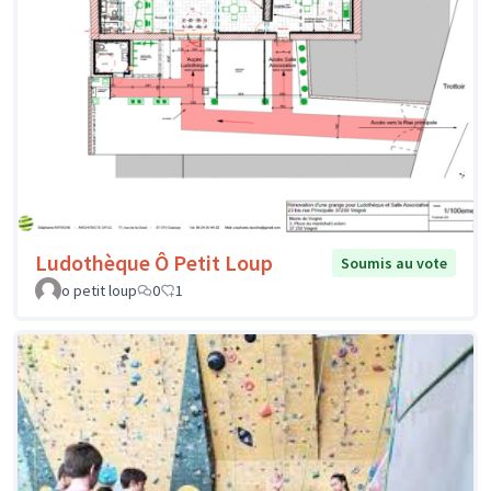
Ludothèque Ô Petit Loup
Soumis au vote
o petit loup
0
1