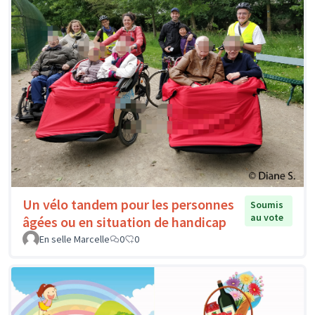
Un vélo tandem pour les personnes
Soumis
au vote
âgées ou en situation de handicap
En selle Marcelle
0
0