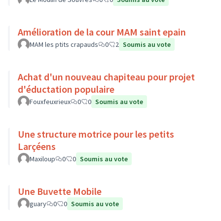
Amélioration de la cour MAM saint epain
MAM les ptits crapauds
0
2
Soumis au vote
Achat d'un nouveau chapiteau pour projet
d'éductation populaire
Fouxfeuxrieux
0
0
Soumis au vote
Une structure motrice pour les petits
Larçéens
Maxiloup
0
0
Soumis au vote
Une Buvette Mobile
guary
0
0
Soumis au vote