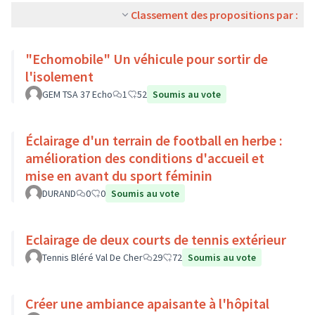
Classement des propositions par :
"Echomobile" Un véhicule pour sortir de
l'isolement
GEM TSA 37 Echo
1
52
Soumis au vote
Éclairage d'un terrain de football en herbe :
amélioration des conditions d'accueil et
mise en avant du sport féminin
DURAND
0
0
Soumis au vote
Eclairage de deux courts de tennis extérieur
Tennis Bléré Val De Cher
29
72
Soumis au vote
Créer une ambiance apaisante à l'hôpital