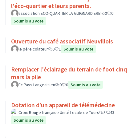
l'éco-quartier et leurs parents.
association ECO-QUARTIER LA GUIGNARDIERE
0
0
Soumis au vote
Ouverture du café associatif Neuvillois
le père colateur
0
1
Soumis au vote
Remplacer l'éclairage du terrain de foot cinq
mars la pile
Fc Pays Langeaisien
0
0
Soumis au vote
Dotation d’un appareil de télémédecine
Croix-Rouge française Unité Locale de Tours
3
43
Soumis au vote