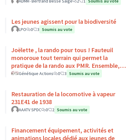
Pays Loire-Touraine.
ADMR- Bertrand Besse Saige
2
1
Soumis au vote
Les jeunes agissent pour la biodiversité
LPO
0
3
Soumis au vote
Joëlette , la rando pour tous ! Fauteuil
monoroue tout terrain qui permet la
pratique de la rando aux PMR. Ensemble,
faisons du sport :)
Génétique Actions
0
3
Soumis au vote
Restauration de la locomotive à vapeur
231E41 de 1938
AAATV SPDC
0
2
Soumis au vote
Financement équipement, activités et
animations locales dédié aux jeunes de