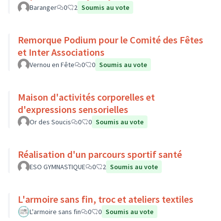
Baranger
0
2
Soumis au vote
Remorque Podium pour le Comité des Fêtes
et Inter Associations
Vernou en Fête
0
0
Soumis au vote
Maison d'activités corporelles et
d'expressions sensorielles
Or des Soucis
0
0
Soumis au vote
Réalisation d'un parcours sportif santé
ESO GYMNASTIQUE
0
2
Soumis au vote
L'armoire sans fin, troc et ateliers textiles
L'armoire sans fin
0
0
Soumis au vote