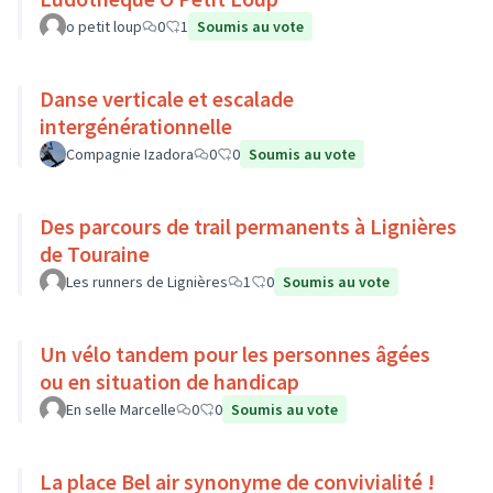
o petit loup
0
1
Soumis au vote
Danse verticale et escalade
intergénérationnelle
Compagnie Izadora
0
0
Soumis au vote
Des parcours de trail permanents à Lignières
de Touraine
Les runners de Lignières
1
0
Soumis au vote
Un vélo tandem pour les personnes âgées
ou en situation de handicap
En selle Marcelle
0
0
Soumis au vote
La place Bel air synonyme de convivialité !