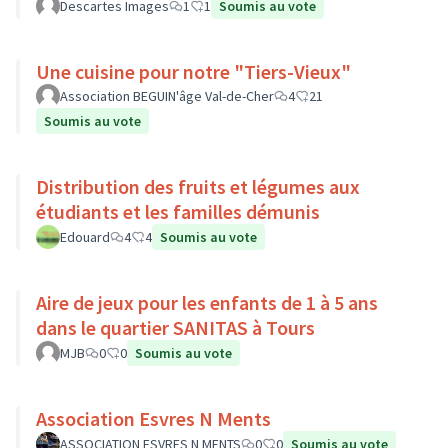
Descartes Images
1
1
Soumis au vote
Une cuisine pour notre "Tiers-Vieux"
Association BEGUIN'âge Val-de-Cher
4
21
Soumis au vote
Distribution des fruits et légumes aux
étudiants et les familles démunis
Edouard
4
4
Soumis au vote
Aire de jeux pour les enfants de 1 à 5 ans
dans le quartier SANITAS à Tours
MJB
0
0
Soumis au vote
Association Esvres N Ments
ASSOCIATION ESVRES N MENTS
0
0
Soumis au vote