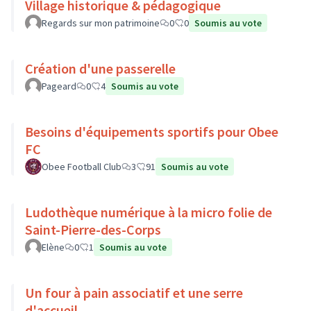
Village historique & pédagogique
Regards sur mon patrimoine
0
0
Soumis au vote
Création d'une passerelle
Pageard
0
4
Soumis au vote
Besoins d'équipements sportifs pour Obee
FC
Obee Football Club
3
91
Soumis au vote
Ludothèque numérique à la micro folie de
Saint-Pierre-des-Corps
Elène
0
1
Soumis au vote
Un four à pain associatif et une serre
d'accueil