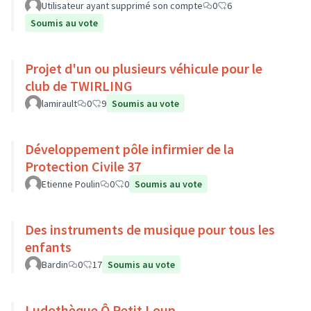
Utilisateur ayant supprimé son compte
0
6
Soumis au vote
Projet d'un ou plusieurs véhicule pour le
club de TWIRLING
lamirault
0
9
Soumis au vote
Développement pôle infirmier de la
Protection Civile 37
Etienne Poulin
0
0
Soumis au vote
Des instruments de musique pour tous les
enfants
Bardin
0
17
Soumis au vote
Ludothèque Ô Petit Loup