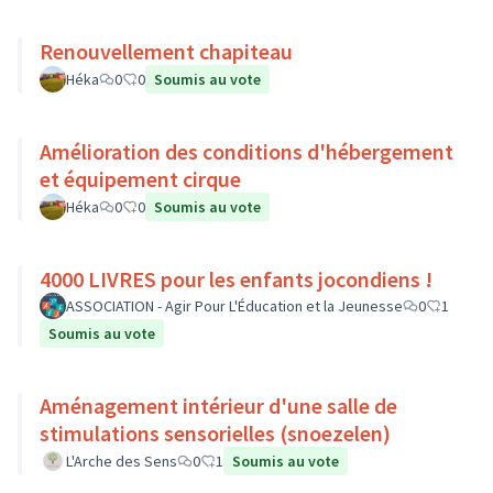
Renouvellement chapiteau
Héka
0
0
Soumis au vote
Amélioration des conditions d'hébergement
et équipement cirque
Héka
0
0
Soumis au vote
4000 LIVRES pour les enfants jocondiens !
ASSOCIATION - Agir Pour L'Éducation et la Jeunesse
0
1
Soumis au vote
Aménagement intérieur d'une salle de
stimulations sensorielles (snoezelen)
L'Arche des Sens
0
1
Soumis au vote