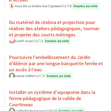
Asso De La Graine Aux Copeaux
1
6
Soumis au vote
Du matériel de cinéma et projection pour
réaliser des ateliers pédagogiques, tourner
et projeter des courts métrages
CLeAP Asso
2
2
Soumis au vote
Poursuivre l'embellissement du Jardin
d'Aliénor par une longue banquette ferrée et
un accès à l'eau
Louise-Adèle
2
3
Soumis au vote
Installer un système d'aquaponie dans la
ferme pédagogique de la vallée de
Courtineau
Le Moulin de Souvres
0
0
Soumis au vote