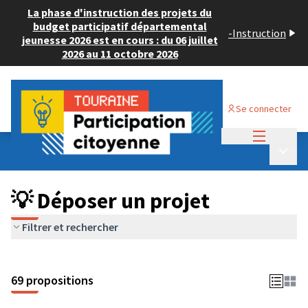
La phase d'instruction des projets du
budget participatif départemental
-
Instruction
jeunesse 2026 est en cours : du 06 juillet
2026 au 11 octobre 2026
Se connecter
Menu princi
Budget Participatif ADULTE 2024
/
Menu p
💡 Déposer un projet
💡 Déposer un projet
Filtrer et rechercher
69 propositions