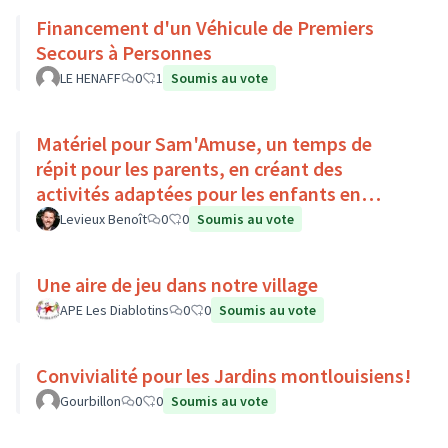
Financement d'un Véhicule de Premiers
Secours à Personnes
LE HENAFF
0
1
Soumis au vote
Matériel pour Sam'Amuse, un temps de
répit pour les parents, en créant des
activités adaptées pour les enfants en
situation de handicap
Levieux Benoît
0
0
Soumis au vote
Une aire de jeu dans notre village
APE Les Diablotins
0
0
Soumis au vote
Convivialité pour les Jardins montlouisiens!
Gourbillon
0
0
Soumis au vote