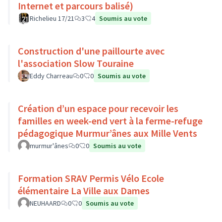
Internet et parcours balisé)
Richelieu 17/21
3
4
Soumis au vote
Construction d'une paillourte avec
l'association Slow Touraine
Eddy Charreau
0
0
Soumis au vote
Création d’un espace pour recevoir les
familles en week-end vert à la ferme-refuge
pédagogique Murmur’ânes aux Mille Vents
murmur'ânes
0
0
Soumis au vote
Formation SRAV Permis Vélo Ecole
élémentaire La Ville aux Dames
NEUHAARD
0
0
Soumis au vote