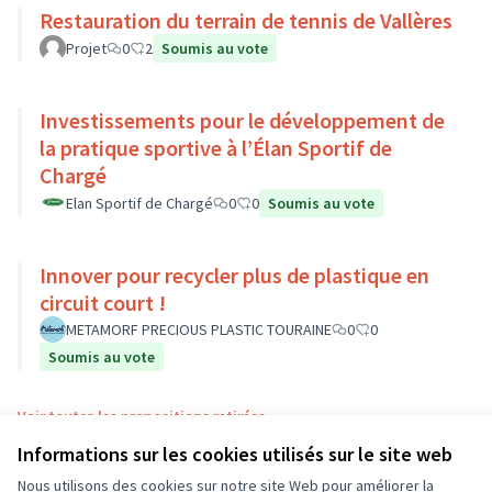
Restauration du terrain de tennis de Vallères
Projet
0
2
Soumis au vote
Investissements pour le développement de
la pratique sportive à l’Élan Sportif de
Chargé
Elan Sportif de Chargé
0
0
Soumis au vote
Innover pour recycler plus de plastique en
circuit court !
METAMORF PRECIOUS PLASTIC TOURAINE
0
0
Soumis au vote
Voir toutes les propositions retirées
Informations sur les cookies utilisés sur le site web
Nous utilisons des cookies sur notre site Web pour améliorer la
Conditions d'utilisation