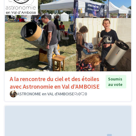
A la rencontre du ciel et des étoiles
Soumis
au vote
avec Astronomie en Val d’AMBOISE
ASTRONOMIE en VAL d'AMBOISE
0
0