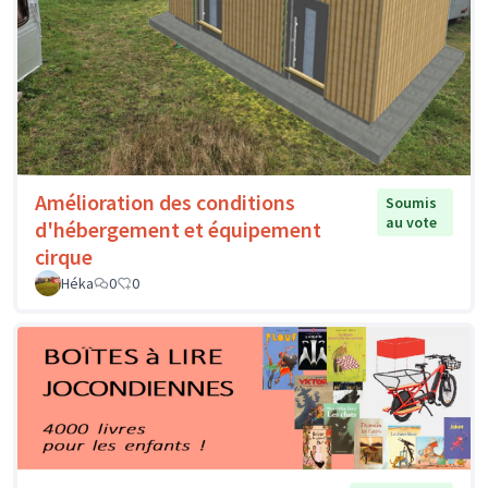
Amélioration des conditions
Soumis
au vote
d'hébergement et équipement
cirque
Héka
0
0