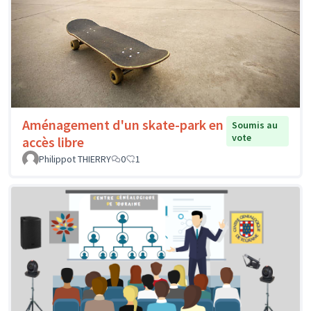
Aménagement d'un skate-park en
Soumis au
vote
accès libre
Philippot THIERRY
0
1