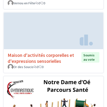
Vernou en Fête
0
0
Maison d'activités corporelles et
Soumis
au vote
d'expressions sensorielles
Or des Soucis
0
0