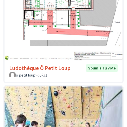
Ludothèque Ô Petit Loup
Soumis au vote
o petit loup
0
1