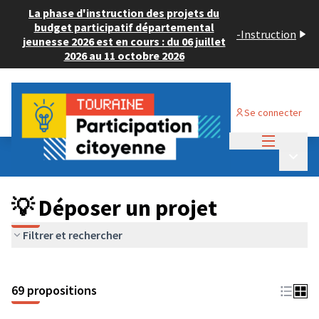
La phase d'instruction des projets du
budget participatif départemental
-
Instruction
jeunesse 2026 est en cours : du 06 juillet
2026 au 11 octobre 2026
Se connecter
Menu princi
Budget Participatif ADULTE 2024
/
Menu p
💡 Déposer un projet
💡 Déposer un projet
Filtrer et rechercher
69 propositions