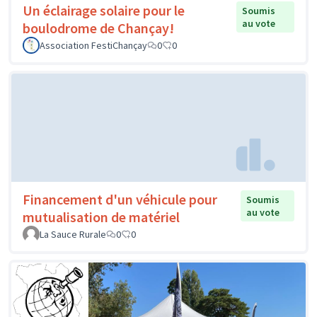
Un éclairage solaire pour le
Soumis
au vote
boulodrome de Chançay!
Association FestiChançay
0
0
Financement d'un véhicule pour
Soumis
au vote
mutualisation de matériel
La Sauce Rurale
0
0