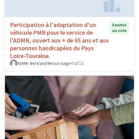
Participation à l'adaptation d'un
Soumis
au vote
véhicule PMR pour le service de
l'ADMR, ouvert aux + de 65 ans et aux
personnes handicapées du Pays
Loire-Touraine.
ADMR- Bertrand Besse Saige
2
1