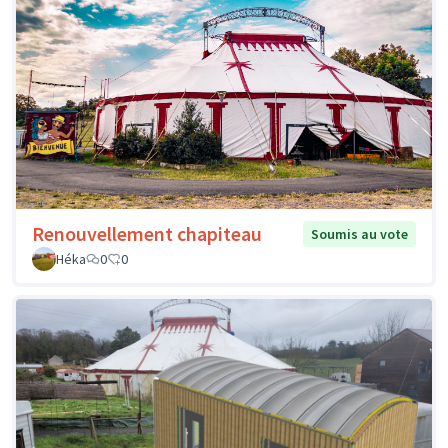
Renouvellement chapiteau
Soumis au vote
Héka
0
0