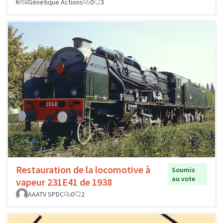
Génétique Actions
0
3
Restauration de la locomotive à
Soumis
au vote
vapeur 231E41 de 1938
AAATV SPDC
0
2