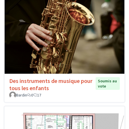
Des instruments de musique pour
Soumis au
vote
tous les enfants
Bardin
0
17