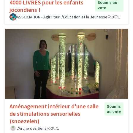
4000 LIVRES pour les enfants
Soumis au
vote
jocondiens !
ASSOCIATION - Agir Pour L'Éducation et la Jeunesse
0
1
Aménagement intérieur d'une salle
Soumis
au vote
de stimulations sensorielles
(snoezelen)
L'Arche des Sens
0
1