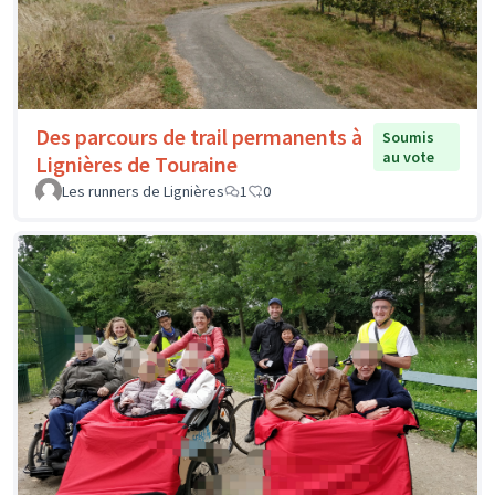
Des parcours de trail permanents à
Soumis
au vote
Lignières de Touraine
Les runners de Lignières
1
0