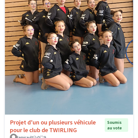
Projet d'un ou plusieurs véhicule
Soumis
au vote
pour le club de TWIRLING
lamirault
0
9