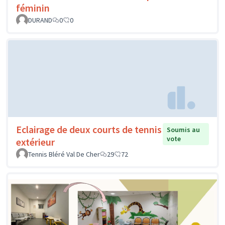
féminin
DURAND
0
0
Eclairage de deux courts de tennis
Soumis au
vote
extérieur
Tennis Bléré Val De Cher
29
72