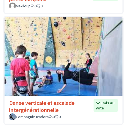
Maxiloup
0
0
Danse verticale et escalade
Soumis au
vote
intergénérationnelle
Compagnie Izadora
0
0