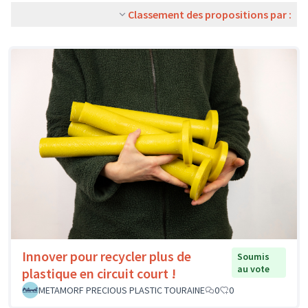
Classement des propositions par :
Innover pour recycler plus de
Soumis
au vote
plastique en circuit court !
METAMORF PRECIOUS PLASTIC TOURAINE
0
0