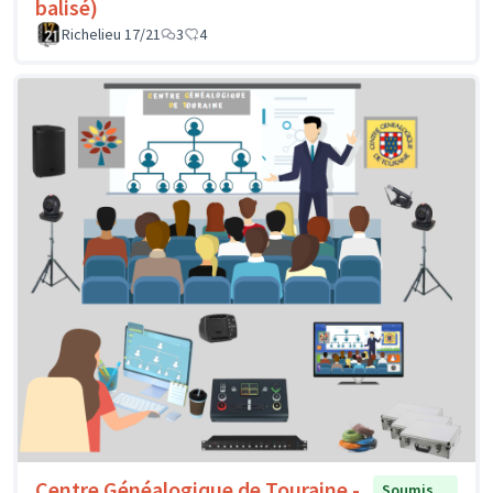
balisé)
Richelieu 17/21
3
4
Centre Généalogique de Touraine -
Soumis