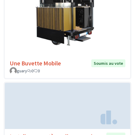
Une Buvette Mobile
Soumis au vote
guary
0
0