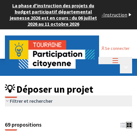
La phase d'instruction des projets du
budget participatif départemental
-
Instruction
jeunesse 2026 est en cours : du 06 juillet
2026 au 11 octobre 2026
Se connecter
Menu princi
Budget Participatif ADULTE 2024
/
Menu p
💡 Déposer un projet
💡 Déposer un projet
Filtrer et rechercher
69 propositions