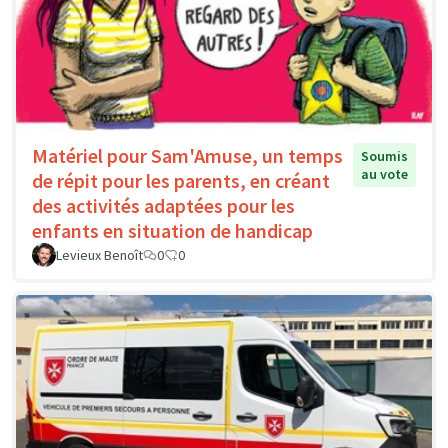
Matériel pour Sam'Amuse, un temps
Soumis
au vote
de répit pour les parents, en créant
des activités adaptées pour les
enfants en situation de handicap
Levieux Benoît
0
0