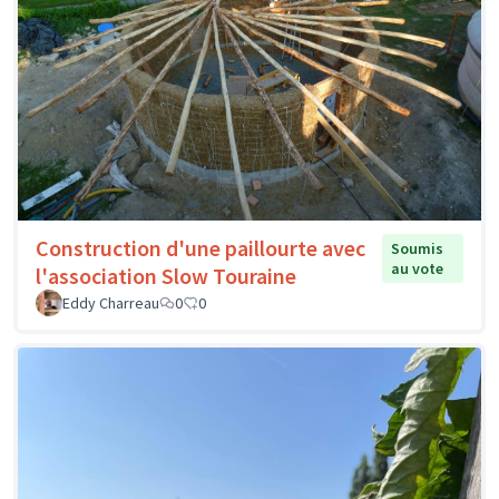
Construction d'une paillourte avec
Soumis
au vote
l'association Slow Touraine
Eddy Charreau
0
0