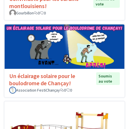
vote
montlouisiens!
Gourbillon
0
0
Un éclairage solaire pour le
Soumis
au vote
boulodrome de Chançay!
Association FestiChançay
0
0