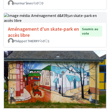
murmur'ânes
0
0
Aménagement d'un skate-park en
Soumis au
vote
accès libre
Philippot THIERRY
0
1