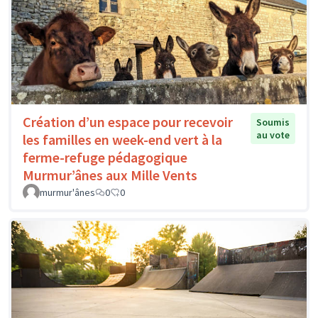
Création d’un espace pour recevoir
Soumis
au vote
les familles en week-end vert à la
ferme-refuge pédagogique
Murmur’ânes aux Mille Vents
murmur'ânes
0
0