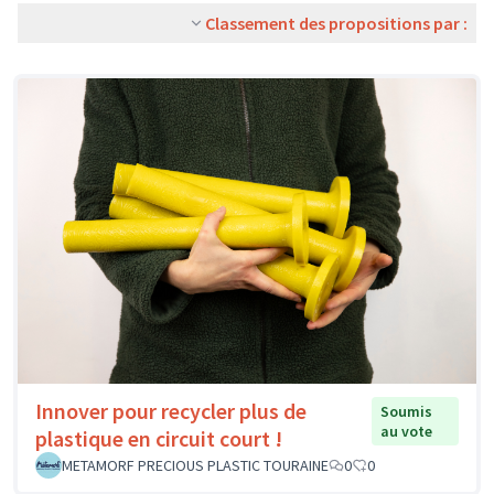
Classement des propositions par :
Innover pour recycler plus de
Soumis
au vote
plastique en circuit court !
METAMORF PRECIOUS PLASTIC TOURAINE
0
0