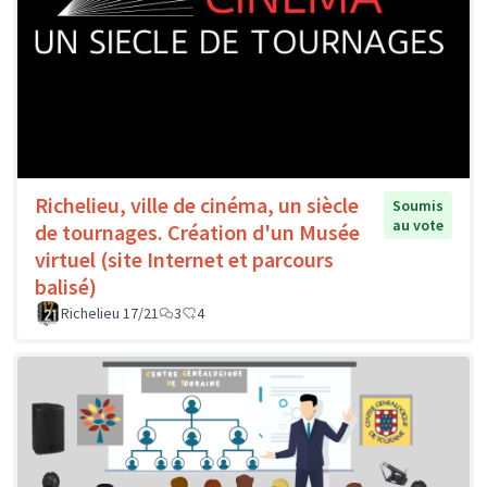
Richelieu, ville de cinéma, un siècle
Soumis
au vote
de tournages. Création d'un Musée
virtuel (site Internet et parcours
balisé)
Richelieu 17/21
3
4