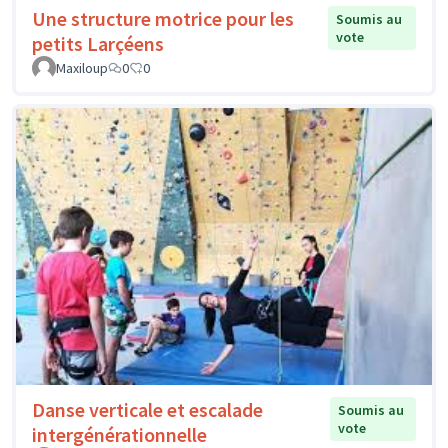
Une structure motrice pour les
Soumis au
vote
petits Larçéens
Maxiloup
0
0
Danse verticale et escalade
Soumis au
vote
intergénérationnelle