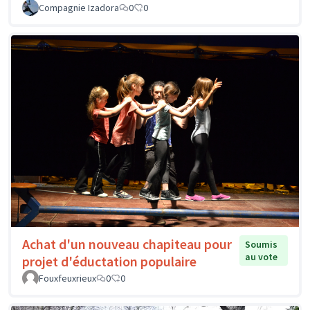
Compagnie Izadora
0
0
Achat d'un nouveau chapiteau pour
Soumis
au vote
projet d'éductation populaire
Fouxfeuxrieux
0
0