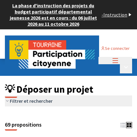
La phase d'instruction des projets du
budget participatif départemental
-
Instruction
jeunesse 2026 est en cours : du 06 juillet
2026 au 11 octobre 2026
Se connecter
Menu princi
Budget Participatif ADULTE 2024
/
Menu p
💡 Déposer un projet
💡 Déposer un projet
Filtrer et rechercher
69 propositions