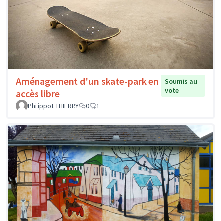
Aménagement d'un skate-park en
Soumis au
vote
accès libre
Philippot THIERRY
0
1