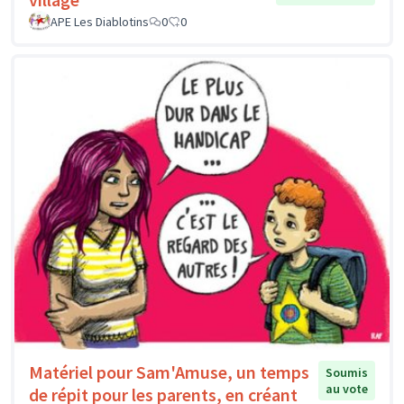
APE Les Diablotins
0
0
Matériel pour Sam'Amuse, un temps
Soumis
au vote
de répit pour les parents, en créant