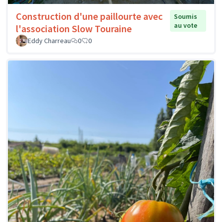
Construction d'une paillourte avec
Soumis
au vote
l'association Slow Touraine
Eddy Charreau
0
0