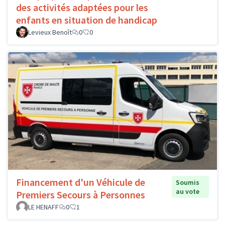
des activités adaptées pour les
enfants en situation de handicap
Levieux Benoît
0
0
Financement d'un Véhicule de
Soumis
au vote
Premiers Secours à Personnes
LE HENAFF
0
1