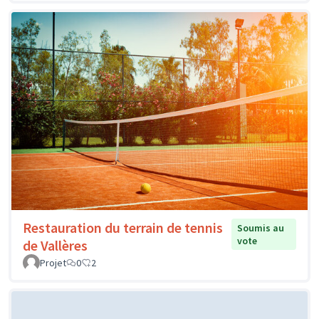
Restauration du terrain de tennis
Soumis au
vote
de Vallères
Projet
0
2